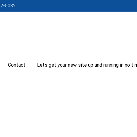
27-5032
Contact
Lets get your new site up and running in no ti