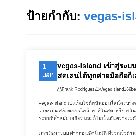
ป้ายกำกับ:
vegas-is
vegas-island เข้าสู่ระ
1
Jan
สดเล่นได้ทุกค่ายมือถือก
Frank Rodriguez
Vegasisland168b
vegas-island เป็นเว็บไซต์พนันออนไลน์ครบวงจ
ว่าจะเป็น สล็อตออนไลน์, คาสิโนสด, หรือ พนัน
ระบบที่ล้ำสมัย เสถียร และก็ไม่เป็นอันตรายระ
มาพร้อมระบบ ฝากถอนอัตโนมัติ ที่รวดเร็วด้าน