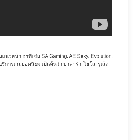
นแนวหน้า อาทิเช่น SA Gaming, AE Sexy, Evolution,
ิการเกมยอดนิยม เป็นต้นว่า บาคาร่า, ไฮโล, รูเล็ต,