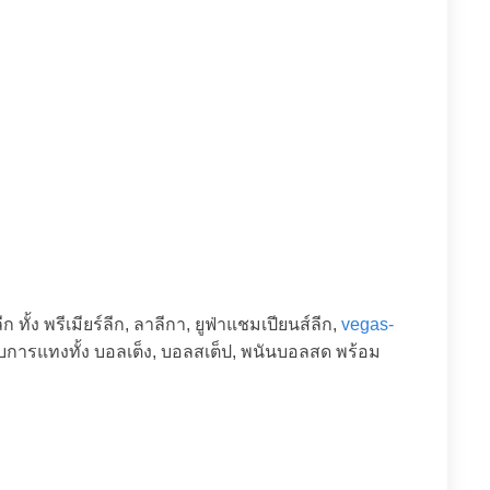
ั้ง พรีเมียร์ลีก, ลาลีกา, ยูฟ่าแชมเปียนส์ลีก,
vegas-
การแทงทั้ง บอลเต็ง, บอลสเต็ป, พนันบอลสด พร้อม