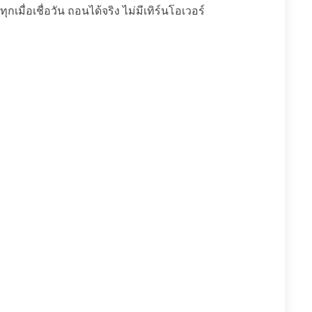
กเมื่อเชื่อวัน ถอนได้จริง ไม่มีเทิร์นโอเวอร์