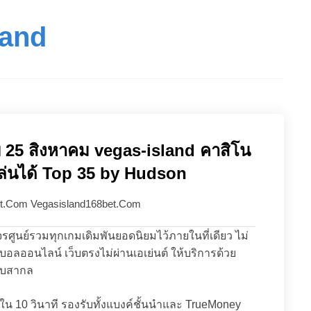
land
บบ 25 สิงหาคม vegas-island คาสิโน
็เล่นได้ Top 35 by Hudson
et.com
Vegasisland168bet.com
รศูนย์รวมทุกเกมเดิมพันยอดนิยมไว้ภายในที่เดียว ไม่
บอลออนไลน์ เว็บตรงไม่ผ่านเอเย่นต์ ให้บริการด้วย
ดับสากล
ใน 10 วินาที รองรับทั้งแบงค์ชั้นนำและ TrueMoney