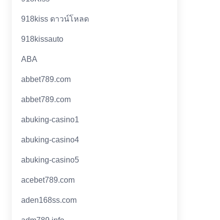
918kiss ดาวน์โหลด
918kissauto
ABA
abbet789.com
abbet789.com
abuking-casino1
abuking-casino4
abuking-casino5
acebet789.com
aden168ss.com