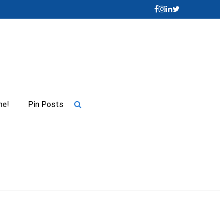
me!
Pin Posts