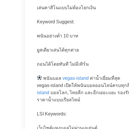
เล่นคาสิโนแบบไม่ต้องโยกเงิน
Keyword Suggest:
พนันอย่างต่ำ 10 บาท
ยูสเดียวเล่นได้ทุกค่าย
ถอนได้โดยทันที ไม่มีเทิร์น
พนันบอล
vegas-island
ค่าน้ำเยี่ยมที่สุด
vegas-island เปิดให้พนันบอลออนไลน์ครบทุกลีก ท
island
บอลโลก, ไทยลีก และอีกเยอะแยะ รองรับ
ราคาน้ำแบบเรียลไทม์
LSI Keywords:
เว็บไซต์แทงบอลไม่ผ่านเอเย่นต์