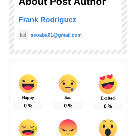
About Post Author
Frank Rodriguez
seoaba01@gmail.com
Happy
Sad
Excited
0
%
0
%
0
%