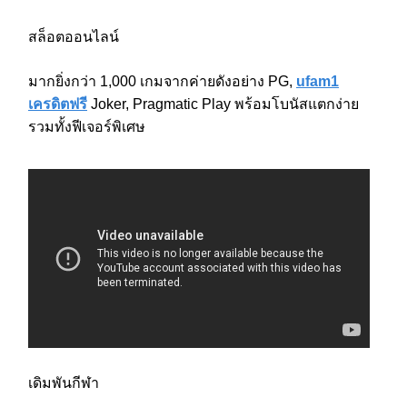
สล็อตออนไลน์
มากยิ่งกว่า 1,000 เกมจากค่ายดังอย่าง PG,
ufam1
เครดิตฟรี
Joker, Pragmatic Play พร้อมโบนัสแตกง่าย
รวมทั้งฟีเจอร์พิเศษ
เดิมพันกีฬา