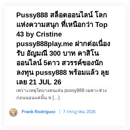
Pussy888 สล็อตออนไลน์ โลก
แห่งความสนุก ที่เหนือกว่า Top
43 by Cristine
pussy888play.me ฝากต่อเนื่อง
รับ อัญมณี 300 บาท คาสิโน
ออนไลน์ 5ดาว สวรรค์ของนัก
ลงทุน pussy888 พร้อมแล้ว ลุย
เลย 21 JUL 26
เพราะเหตุใดบางคนเล่น pussy888 เฉพาะช่วง
ก่อนนอนแค่นั้น ห […]
Frank Rodriguez
7 กรกฎาคม 2026