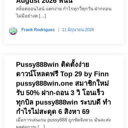
August 2026 พนัน
สล็อตออนไลน์ แตกง่าย กำไรทุกวี่ทุกวัน ฝากถอน
ไม่มีอย่างต […]
Frank Rodriguez
11 มิถุนายน 2026
Pussy888win ติดตั้งง่าย
ดาวน์โหลดฟรี Top 29 by Finn
pussy888win.one สมาชิกใหม่
รับ 50% ฝาก-ถอน 3 วิ โอนเร็ว
ทุกบิล pussy888win ระบบดี ทำ
กำไรไม่สะดุด 6 สิงหา 69
เมื่อการเล่นเกม pussy888 ถูกขัดจังหวะ มันจะส่ง
ผลต่อการเ […]