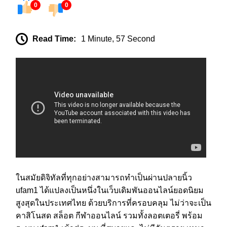
0
0
Read Time:
1 Minute, 57 Second
ในสมัยดิจิทัลที่ทุกอย่างสามารถทำเป็นผ่านปลายนิ้ว
ufam1 ได้แปลงเป็นหนึ่งในเว็บเดิมพันออนไลน์ยอดนิยม
สูงสุดในประเทศไทย ด้วยบริการที่ครอบคลุม ไม่ว่าจะเป็น
คาสิโนสด สล็อต กีฬาออนไลน์ รวมทั้งลอตเตอรี่ พร้อม