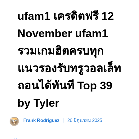
ufam1 เครดิตฟรี 12
November ufam1
รวมเกมฮิตครบทุก
แนวรองรับทรูวอลเล็ท
ถอนได้ทันที Top 39
by Tyler
Frank Rodriguez
26 มิถุนายน 2025