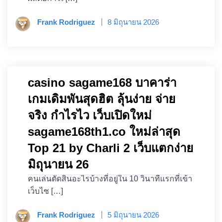
Frank Rodriguez
8 มิถุนายน 2026
casino sagame168 บาคาร่า
เกมเดิมพันสุดฮิต ลุ้นง่าย จ่าย
จริง กำไรไว เว็บเปิดใหม่
sagame168th1.co ใหม่ล่าสุด
Top 21 by Charli 2 เว็บแตกง่าย
มิถุนายน 26
คนเล่นตัดสินอะไรบ้างที่อยู่ใน 10 วินาทีแรกที่เข้า
เว็บไซ […]
Frank Rodriguez
5 มิถุนายน 2026