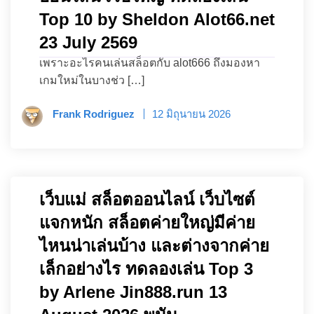
Top 10 by Sheldon Alot66.net
23 July 2569
เพราะอะไรคนเล่นสล็อตกับ alot666 ถึงมองหา
เกมใหม่ในบางช่ว […]
Frank Rodriguez
12 มิถุนายน 2026
เว็บแม่ สล็อตออนไลน์ เว็บไซต์
แจกหนัก สล็อตค่ายใหญ่มีค่าย
ไหนน่าเล่นบ้าง และต่างจากค่าย
เล็กอย่างไร ทดลองเล่น Top 3
by Arlene Jin888.run 13