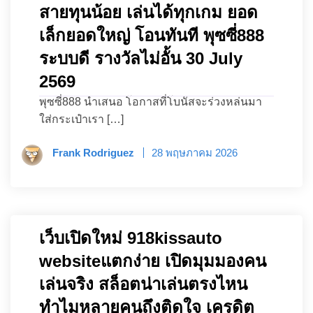
สายทุนน้อย เล่นได้ทุกเกม ยอด
เล็กยอดใหญ่ โอนทันที พุซซี่888
ระบบดี รางวัลไม่อั้น 30 July
2569
พุซซี่888 นำเสนอ โอกาสที่โบนัสจะร่วงหล่นมา
ใส่กระเป๋าเรา […]
Frank Rodriguez
28 พฤษภาคม 2026
เว็บเปิดใหม่ 918kissauto
websiteแตกง่าย เปิดมุมมองคน
เล่นจริง สล็อตน่าเล่นตรงไหน
ทำไมหลายคนถึงติดใจ เครดิต