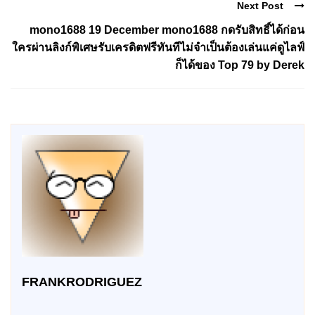
Next Post
mono1688 19 December mono1688 กดรับสิทธิ์ได้ก่อน
ใครผ่านลิงก์พิเศษรับเครดิตฟรีทันทีไม่จำเป็นต้องเล่นแค่ดูไลฟ์
ก็ได้ของ Top 79 by Derek
FRANKRODRIGUEZ