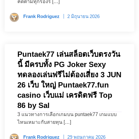
คิดตามทุกร่องร […]
Frank Rodriguez
2 มิถุนายน 2026
Puntaek77 เล่นสล็อตเว็บตรงวัน
นี้ มีครบทั้ง PG Joker Sexy
ทดลองเล่นฟรีไม่ต้องเสี่ยง 3 JUN
26 เว็บ ใหญ่ Puntaek77.fun
casino เว็บแม่ เครดิตฟรี Top
86 by Sal
3 แนวทางการเลือกเกมบน puntaek77 เกมแบบ
ไหนเหมาะกับสายทุน […]
Frank Rodriguez
29 พฤษภาคม 2026