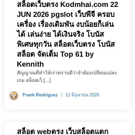
สล็อตเว็บตรง Kodmhai.com 22
JUN 2026 pgslot เว็บพีจี ครอบ
เครื่อง เรื่องเดิมพัน งบน้อยก็เล่น
ได้ เล่นง่าย ได้เงินจริง โบนัส
พิเศษทุกวัน สล็อตเว็บตรง โบนัส
สล็อต จัดเต็ม Top 61 by
Kennith
สัญญาณที่ทำให้เราทราบดีว่าจำต้องเปลี่ยนแปลง
เกม สล็อตเว็ […]
Frank Rodriguez
12 มิถุนายน 2026
สล็อต webตรง เว็บสล็อตแตก