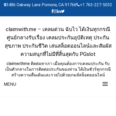
Skip
3486 Oakway Lane Pomona, CA 91766
+1 763-227-5032
to
content
claimwith.me – เคลมด่วน ฉับไว ได้เงินทุกกรณี
ศูนย์กลางรับเรื่อง เคลมประกันอุบัติเหตุ ประกัน
สุขภาพ ประกันชีวิต เล่นสล็อตออนไลน์และสัมผัส
ความสนุกที่ไม่มีที่สิ้นสุดกับ PGslot
claimwithme ติดต่อหาเรา เมื่อคุณต้องการเคลมประกัน รับ
เป็นตัวกลางในการติดต่อประกันของท่าน ได้เงินชัวร์ทุกกรณี
สร้างความตื่นเต้นและรวยไปด้วยเกมส์สล็อตออนไลน์
MENU