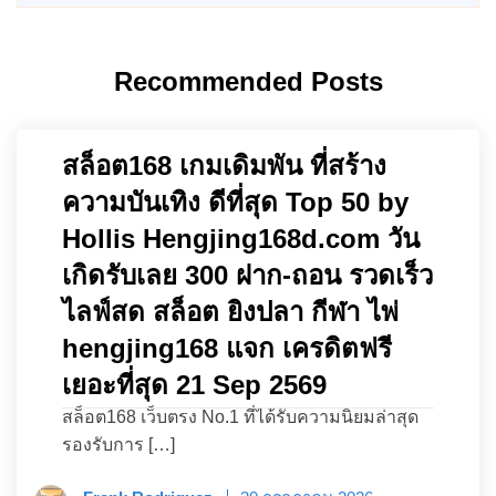
Recommended Posts
สล็อต168 เกมเดิมพัน ที่สร้าง
ความบันเทิง ดีที่สุด Top 50 by
Hollis Hengjing168d.com วัน
เกิดรับเลย 300 ฝาก-ถอน รวดเร็ว
ไลฟ์สด สล็อต ยิงปลา กีฬา ไพ่
hengjing168 แจก เครดิตฟรี
เยอะที่สุด 21 Sep 2569
สล็อต168 เว็บตรง No.1 ที่ได้รับความนิยมล่าสุด
รองรับการ […]