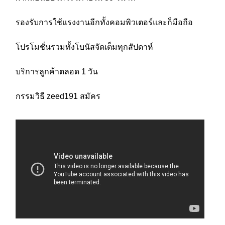
รองรับการใช้แรงงานอีกทั้งคอมพิวเตอร์และก็มือถือ
โปรโมชั่นรวมทั้งโบนัสจัดเต็มทุกสัปดาห์
บริการลูกค้าตลอด 1 วัน
กรรมวิธี zeed191 สมัคร