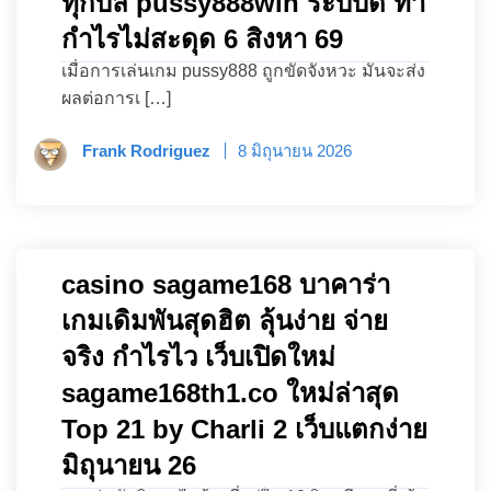
ทุกบิล pussy888win ระบบดี ทำ
กำไรไม่สะดุด 6 สิงหา 69
เมื่อการเล่นเกม pussy888 ถูกขัดจังหวะ มันจะส่ง
ผลต่อการเ […]
Frank Rodriguez
8 มิถุนายน 2026
casino sagame168 บาคาร่า
เกมเดิมพันสุดฮิต ลุ้นง่าย จ่าย
จริง กำไรไว เว็บเปิดใหม่
sagame168th1.co ใหม่ล่าสุด
Top 21 by Charli 2 เว็บแตกง่าย
มิถุนายน 26