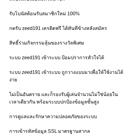
รับโบนัสต้อนรับสมาชิกใหม่ 100%
กดรับ zeed191 เครดิตฟรี ได้ทันทีข้างหลังสมัคร
สิทธิ์ร่วมกิจกรรมลุ้นของรางวัลพิเศษ
ระบบ zeed191 เข้าระบบ ป้อมปราการหัวใจได้
ระบบ zeed191 เข้าระบบ ถูกวางแบบมาเพื่อให้ใช้งานได้
ง่าย
ไม่เป็นอันตราย และก็รองรับผู้เล่นจำนวนไม่ใช่น้อยใน
เวลาเดียวกัน พร้อมระบบปกป้องข้อมูลขั้นสูง
การดูแลและรักษาความปลอดภัยของระบบ
การเข้ารหัสข้อมูล SSL มาตรฐานสากล