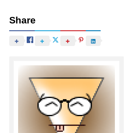
Share