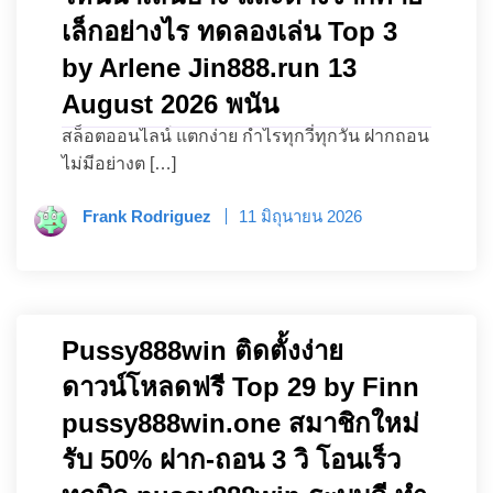
เล็กอย่างไร ทดลองเล่น Top 3
by Arlene Jin888.run 13
August 2026 พนัน
สล็อตออนไลน์ แตกง่าย กำไรทุกวี่ทุกวัน ฝากถอน
ไม่มีอย่างต […]
Frank Rodriguez
11 มิถุนายน 2026
Pussy888win ติดตั้งง่าย
ดาวน์โหลดฟรี Top 29 by Finn
pussy888win.one สมาชิกใหม่
รับ 50% ฝาก-ถอน 3 วิ โอนเร็ว