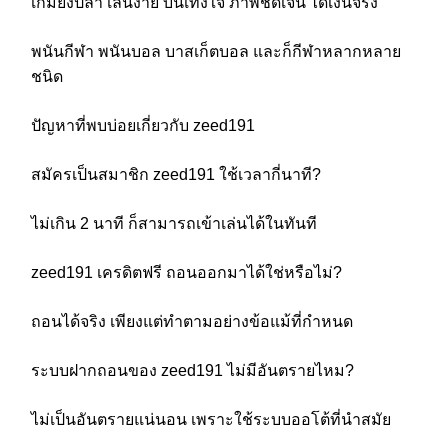
เกมยิงปลา เล่นง่าย บันเทิงใจ ภาพชัดเจน ได้เงินจริง
พนันกีฬา พนันบอล บาสเก็ตบอล และก็กีฬาหลากหลาย
ชนิด
ปัญหาที่พบบ่อยเกี่ยวกับ zeed191
สมัครเป็นสมาชิก zeed191 ใช้เวลากี่นาที?
ไม่เกิน 2 นาที ก็สามารถเข้าเล่นได้ในทันที
zeed191 เครดิตฟรี ถอนออกมาได้ใช่หรือไม่?
ถอนได้จริง เพียงแต่ทำตามอย่างข้อแม้ที่กำหนด
ระบบฝากถอนของ zeed191 ไม่มีอันตรายไหม?
ไม่เป็นอันตรายแน่นอน เพราะใช้ระบบออโต้ที่นำสมัย