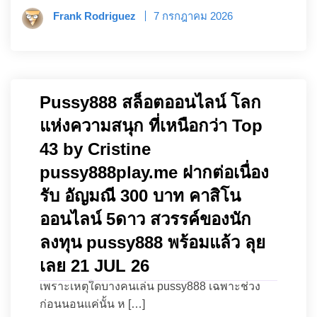
Frank Rodriguez
7 กรกฎาคม 2026
Pussy888 สล็อตออนไลน์ โลก
แห่งความสนุก ที่เหนือกว่า Top
43 by Cristine
pussy888play.me ฝากต่อเนื่อง
รับ อัญมณี 300 บาท คาสิโน
ออนไลน์ 5ดาว สวรรค์ของนัก
ลงทุน pussy888 พร้อมแล้ว ลุย
เลย 21 JUL 26
เพราะเหตุใดบางคนเล่น pussy888 เฉพาะช่วง
ก่อนนอนแค่นั้น ห […]