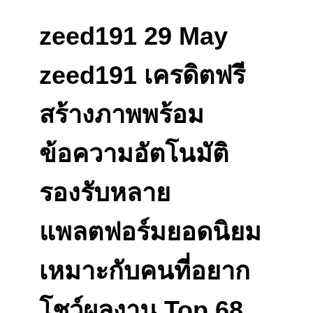
zeed191 29 May
zeed191 เครดิตฟรี
สร้างภาพพร้อม
ข้อความอัตโนมัติ
รองรับหลาย
แพลตฟอร์มยอดนิยม
เหมาะกับคนที่อยาก
โชว์ผลงาน Top 68