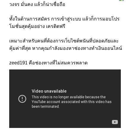
วงจร มั่นคง แล้วก็น่าเชื่อถือ
ทั้งในด้านการสมัคร การเข้าสู่ระบบ แล้วก็การมอบโปร
โมชั่นสุดคุ้มอย่าง เครดิตฟรี
เหมาะสำหรับคนที่ต้องการเว็บไซต์พนันที่ปลอดภัยและ
คุ้มค่าที่สุด หากคุณกำลังมองหาช่องทางทำเงินออนไลน์
zeed191 คือช่องทางที่ไม่สมควรพลาด