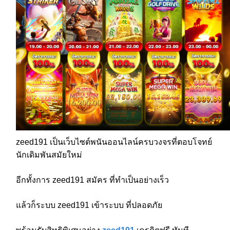
zeed191 เป็นเว็บไซต์พนันออนไลน์ครบวงจรที่ตอบโจทย์
นักเดิมพันสมัยใหม่
อีกทั้งการ zeed191 สมัคร ที่ทำเป็นอย่างเร็ว
แล้วก็ระบบ zeed191 เข้าระบบ ที่ปลอดภัย