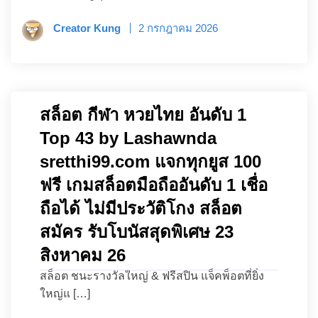
Creator Kung
2 กรกฎาคม 2026
สล็อต กีฬา หวยไทย อันดับ 1
Top 43 by Lashawnda
sretthi99.com แจกทุกยูส 100
ฟรี เกมสล็อตมือถืออันดับ 1 เชื่อ
ถือได้ ไม่มีประวัติโกง สล็อต
สมัคร รับโบนัสสุดพิเศษ 23
สิงหาคม 26
สล็อต ชนะรางวัลใหญ่ & ฟรีสปิน แจ็คพ็อตที่ยิ่ง
ใหญ่แ […]