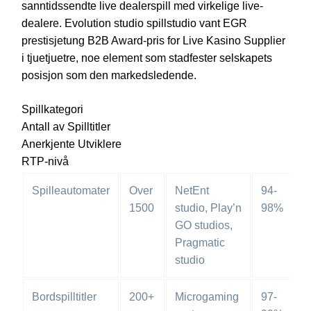
sanntidssendte live dealerspill med virkelige live-
dealere. Evolution studio spillstudio vant EGR
prestisjetung B2B Award-pris for Live Kasino Supplier
i tjuetjuetre, noe element som stadfester selskapets
posisjon som den markedsledende.
Spillkategori
Antall av Spilltitler
Anerkjente Utviklere
RTP-nivå
Spilleautomater
Over
NetEnt
94-
1500
studio, Play’n
98%
GO studios,
Pragmatic
studio
Bordspilltitler
200+
Microgaming
97-