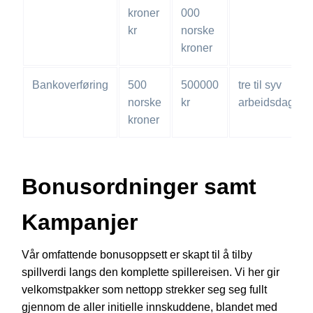
kroner
000
kr
norske
kroner
Bankoverføring
500
500000
tre til syv
norske
kr
arbeidsdager
kroner
Bonusordninger samt
Kampanjer
Vår omfattende bonusoppsett er skapt til å tilby
spillverdi langs den komplette spillereisen. Vi her gir
velkomstpakker som nettopp strekker seg seg fullt
gjennom de aller initielle innskuddene, blandet med