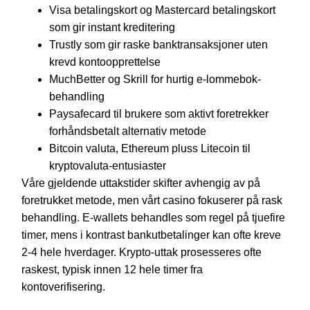
Visa betalingskort og Mastercard betalingskort
som gir instant kreditering
Trustly som gir raske banktransaksjoner uten
krevd kontoopprettelse
MuchBetter og Skrill for hurtig e-lommebok-
behandling
Paysafecard til brukere som aktivt foretrekker
forhåndsbetalt alternativ metode
Bitcoin valuta, Ethereum pluss Litecoin til
kryptovaluta-entusiaster
Våre gjeldende uttakstider skifter avhengig av på
foretrukket metode, men vårt casino fokuserer på rask
behandling. E-wallets behandles som regel på tjuefire
timer, mens i kontrast bankutbetalinger kan ofte kreve
2-4 hele hverdager. Krypto-uttak prosesseres ofte
raskest, typisk innen 12 hele timer fra
kontoverifisering.