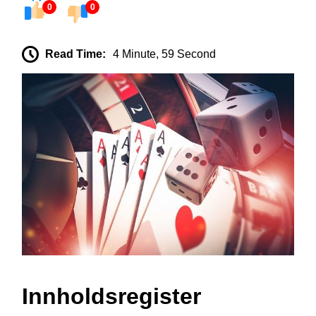
0
0
Read Time:
4 Minute, 59 Second
Innholdsregister