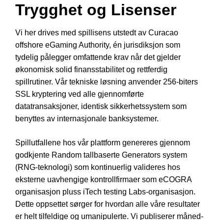
Trygghet og Lisenser
Vi her drives med spillisens utstedt av Curacao
offshore eGaming Authority, én jurisdiksjon som
tydelig pålegger omfattende krav når det gjelder
økonomisk solid finansstabilitet og rettferdig
spillrutiner. Vår tekniske løsning anvender 256-biters
SSL kryptering ved alle gjennomførte
datatransaksjoner, identisk sikkerhetssystem som
benyttes av internasjonale banksystemer.
Spillutfallene hos vår plattform genereres gjennom
godkjente Random tallbaserte Generators system
(RNG-teknologi) som kontinuerlig valideres hos
eksterne uavhengige kontrollfirmaer som eCOGRA
organisasjon pluss iTech testing Labs-organisasjon.
Dette oppsettet sørger for hvordan alle våre resultater
er helt tilfeldige og umanipulerte. Vi publiserer måned-