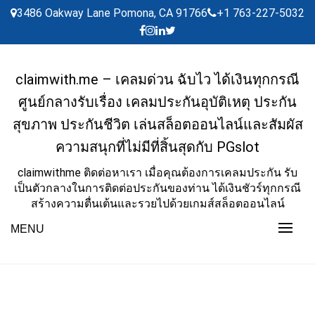
Skip
3486 Oakway Lane Pomona, CA 91766
+1 763-227-5032
to
content
claimwith.me – เคลมด่วน ฉับไว ได้เงินทุกกรณี
ศูนย์กลางรับเรื่อง เคลมประกันอุบัติเหตุ ประกัน
สุขภาพ ประกันชีวิต เล่นสล็อตออนไลน์และสัมผัส
ความสนุกที่ไม่มีที่สิ้นสุดกับ PGslot
claimwithme ติดต่อหาเรา เมื่อคุณต้องการเคลมประกัน รับ
เป็นตัวกลางในการติดต่อประกันของท่าน ได้เงินชัวร์ทุกกรณี
สร้างความตื่นเต้นและรวยไปด้วยเกมส์สล็อตออนไลน์
MENU