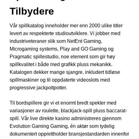
Tilbydere
Vår spillkatalog inneholder mer enn 2000 ulike titler
levert av respekterte studioutviklere. Vi jobber med
industriveteraner slik som NetEnt Gaming,
Microgaming systems, Play and GO Gaming og
Pragmatic spillestudio, noe element som gir høy
spillkvalitet i både med grafikk pluss mekanikk.
Katalogen dekker mange sjangre, inkludert tidløse
spillmaskiner og til oppdaterte videoslots med
progressive jackpottpotter.
Til bordspillere gir vi et enormt bredt spekter med
variasjoner av roulette, blackjack-spill pluss baccarat-
spill. Vår live direkte kasino administreres gjennom
Evolution Gaming Gaming, én aktør som tydelig
dokumentert opprettholder bransjestandarden innenfor