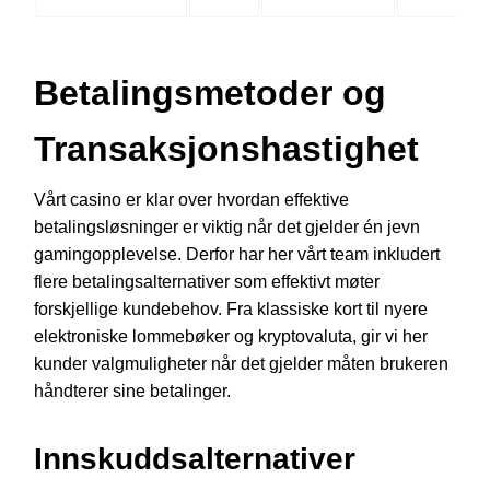
Betalingsmetoder og
Transaksjonshastighet
Vårt casino er klar over hvordan effektive
betalingsløsninger er viktig når det gjelder én jevn
gamingopplevelse. Derfor har her vårt team inkludert
flere betalingsalternativer som effektivt møter
forskjellige kundebehov. Fra klassiske kort til nyere
elektroniske lommebøker og kryptovaluta, gir vi her
kunder valgmuligheter når det gjelder måten brukeren
håndterer sine betalinger.
Innskuddsalternativer