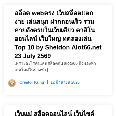
สล็อต webตรง เว็บสล็อตแตก
ง่าย เล่นสนุก ฝากถอนเร็ว รวม
ค่ายดังครบในเว็บเดียว คาสิโน
ออนไลน์ เว็บใหญ่ ทดลองเล่น
Top 10 by Sheldon Alot66.net
23 July 2569
เพราะอะไรคนเล่นสล็อตกับ alot666 ถึงมองหา
เกมใหม่ในบางช่ว […]
Creator Kung
12 มิถุนายน 2026
เว็บแม่ สล็อตออนไลน์ เว็บไซต์