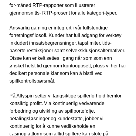
for-måned RTP-rapporter som illustrerer
gjennomsnitts- RTP-prosent for alle kategori-typer.
Ansvarlig gaming er integrert i vår fullstendige
forretningsfilosofi. Kunder har full adgang for verktøy
inkludert innsatsbegrensninger, tapslimiter, tids-
baserte restriksjoner samt selveksklusjonsalternativer.
Disse kan enkelt settes i gang når som som enn
ønsket helst tid gjennom kontooppsett, pluss vi her har
dedikert personale klar som kan å bistå ved
spillkontrollspørsmål.
På Allyspin setter vi langsiktige spillerforhold fremfor
kortsiktig profitt. Via kontinuerlig vedvarende
forbedring og utvikling av spillportefølje,
betalingsløsninger og kundestøtte, jobber vi
kontinuerlig for å kunne vedlikeholde en
casinoplattform som alltid spillere kan stole på