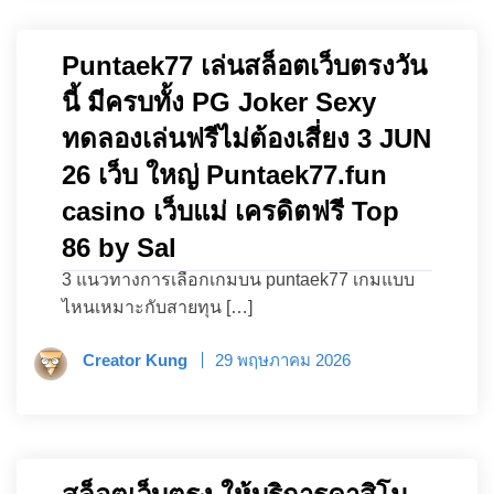
Puntaek77 เล่นสล็อตเว็บตรงวัน
นี้ มีครบทั้ง PG Joker Sexy
ทดลองเล่นฟรีไม่ต้องเสี่ยง 3 JUN
26 เว็บ ใหญ่ Puntaek77.fun
casino เว็บแม่ เครดิตฟรี Top
86 by Sal
3 แนวทางการเลือกเกมบน puntaek77 เกมแบบ
ไหนเหมาะกับสายทุน […]
Creator Kung
29 พฤษภาคม 2026