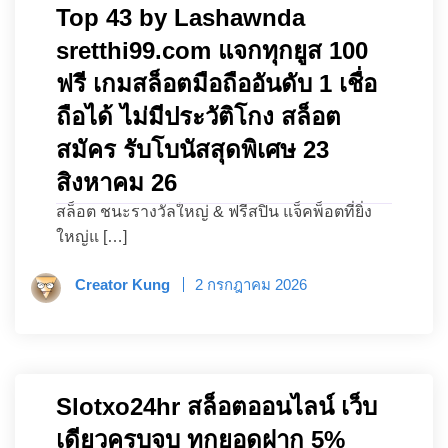
Top 43 by Lashawnda
sretthi99.com แจกทุกยูส 100
ฟรี เกมสล็อตมือถืออันดับ 1 เชื่อ
ถือได้ ไม่มีประวัติโกง สล็อต
สมัคร รับโบนัสสุดพิเศษ 23
สิงหาคม 26
สล็อต ชนะรางวัลใหญ่ & ฟรีสปิน แจ็คพ็อตที่ยิ่ง
ใหญ่แ […]
Creator Kung
2 กรกฎาคม 2026
Slotxo24hr สล็อตออนไลน์ เว็บ
เดียวครบจบ ทุกยอดฝาก 5%