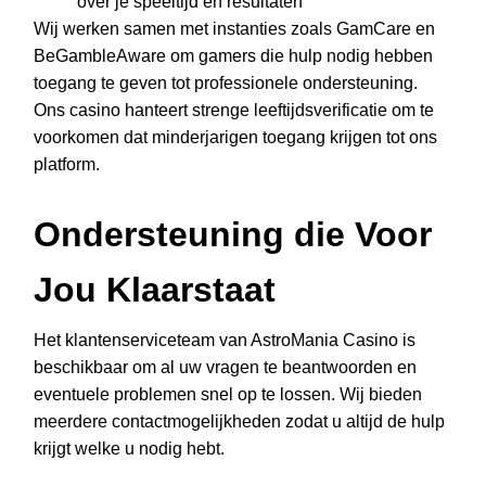
over je speeltijd en resultaten
Wij werken samen met instanties zoals GamCare en
BeGambleAware om gamers die hulp nodig hebben
toegang te geven tot professionele ondersteuning.
Ons casino hanteert strenge leeftijdsverificatie om te
voorkomen dat minderjarigen toegang krijgen tot ons
platform.
Ondersteuning die Voor
Jou Klaarstaat
Het klantenserviceteam van AstroMania Casino is
beschikbaar om al uw vragen te beantwoorden en
eventuele problemen snel op te lossen. Wij bieden
meerdere contactmogelijkheden zodat u altijd de hulp
krijgt welke u nodig hebt.