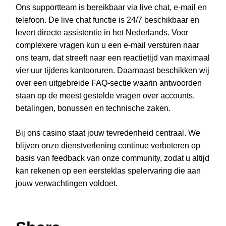
Ons supportteam is bereikbaar via live chat, e-mail en
telefoon. De live chat functie is 24/7 beschikbaar en
levert directe assistentie in het Nederlands. Voor
complexere vragen kun u een e-mail versturen naar
ons team, dat streeft naar een reactietijd van maximaal
vier uur tijdens kantooruren. Daarnaast beschikken wij
over een uitgebreide FAQ-sectie waarin antwoorden
staan op de meest gestelde vragen over accounts,
betalingen, bonussen en technische zaken.
Bij ons casino staat jouw tevredenheid centraal. We
blijven onze dienstverlening continue verbeteren op
basis van feedback van onze community, zodat u altijd
kan rekenen op een eersteklas spelervaring die aan
jouw verwachtingen voldoet.