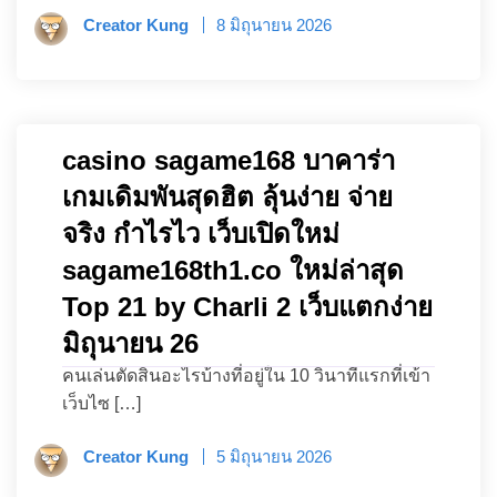
Creator Kung
8 มิถุนายน 2026
casino sagame168 บาคาร่า
เกมเดิมพันสุดฮิต ลุ้นง่าย จ่าย
จริง กำไรไว เว็บเปิดใหม่
sagame168th1.co ใหม่ล่าสุด
Top 21 by Charli 2 เว็บแตกง่าย
มิถุนายน 26
คนเล่นตัดสินอะไรบ้างที่อยู่ใน 10 วินาทีแรกที่เข้า
เว็บไซ […]
Creator Kung
5 มิถุนายน 2026