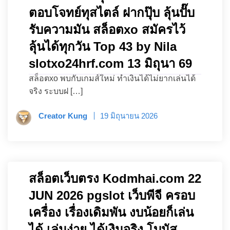
ตอบโจทย์ทุสไตล์ ฝากปุ๊บ ลุ้นปั๊บ
รับความมัน สล็อตxo สมัครไว้
ลุ้นได้ทุกวัน Top 43 by Nila
slotxo24hrf.com 13 มิถุนา 69
สล็อตxo พบกับเกมส์ใหม่ ทำเงินได้ไม่ยากเล่นได้
จริง ระบบฝ […]
Creator Kung
19 มิถุนายน 2026
สล็อตเว็บตรง Kodmhai.com 22
JUN 2026 pgslot เว็บพีจี ครอบ
เครื่อง เรื่องเดิมพัน งบน้อยก็เล่น
ได้ เล่นง่าย ได้เงินจริง โบนัส