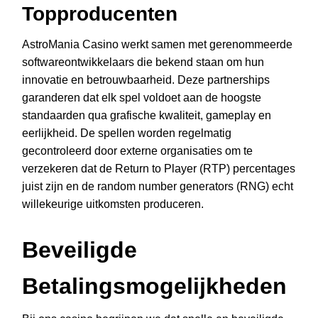
Topproducenten
AstroMania Casino werkt samen met gerenommeerde
softwareontwikkelaars die bekend staan om hun
innovatie en betrouwbaarheid. Deze partnerships
garanderen dat elk spel voldoet aan de hoogste
standaarden qua grafische kwaliteit, gameplay en
eerlijkheid. De spellen worden regelmatig
gecontroleerd door externe organisaties om te
verzekeren dat de Return to Player (RTP) percentages
juist zijn en de random number generators (RNG) echt
willekeurige uitkomsten produceren.
Beveiligde
Betalingsmogelijkheden