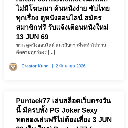
ไม่มีโฆษณา ค้นหนังง่าย ซับไทย
ทุกเรื่อง ดูหนังออนไลน์ สมัคร
สมาชิกฟรี รับแจ้งเตือนหนังใหม่
13 JUN 69
ชวน ดูหนังออนไลน์ แนวสืบสาวที่จะทำให้ท่าน
คิดตามทุกร่องร […]
Creator Kung
2 มิถุนายน 2026
Puntaek77 เล่นสล็อตเว็บตรงวัน
นี้ มีครบทั้ง PG Joker Sexy
ทดลองเล่นฟรีไม่ต้องเสี่ยง 3 JUN