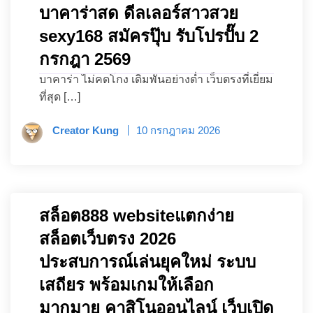
บาคาร่าสด ดีลเลอร์สาวสวย
sexy168 สมัครปุ๊บ รับโปรปั๊บ 2
กรกฎา 2569
บาคาร่า ไม่คดโกง เดิมพันอย่างต่ำ เว็บตรงที่เยี่ยม
ที่สุด […]
Creator Kung
10 กรกฎาคม 2026
สล็อต888 websiteแตกง่าย
สล็อตเว็บตรง 2026
ประสบการณ์เล่นยุคใหม่ ระบบ
เสถียร พร้อมเกมให้เลือก
มากมาย คาสิโนออนไลน์ เว็บเปิด