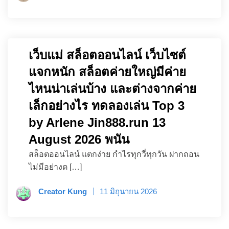
เว็บแม่ สล็อตออนไลน์ เว็บไซต์
แจกหนัก สล็อตค่ายใหญ่มีค่าย
ไหนน่าเล่นบ้าง และต่างจากค่าย
เล็กอย่างไร ทดลองเล่น Top 3
by Arlene Jin888.run 13
August 2026 พนัน
สล็อตออนไลน์ แตกง่าย กำไรทุกวี่ทุกวัน ฝากถอน
ไม่มีอย่างต […]
Creator Kung
11 มิถุนายน 2026