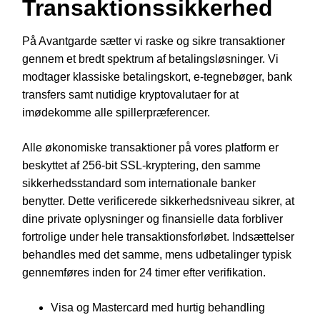
Transaktionssikkerhed
På Avantgarde sætter vi raske og sikre transaktioner
gennem et bredt spektrum af betalingsløsninger. Vi
modtager klassiske betalingskort, e-tegnebøger, bank
transfers samt nutidige kryptovalutaer for at
imødekomme alle spillerpræferencer.
Alle økonomiske transaktioner på vores platform er
beskyttet af 256-bit SSL-kryptering, den samme
sikkerhedsstandard som internationale banker
benytter. Dette verificerede sikkerhedsniveau sikrer, at
dine private oplysninger og finansielle data forbliver
fortrolige under hele transaktionsforløbet. Indsættelser
behandles med det samme, mens udbetalinger typisk
gennemføres inden for 24 timer efter verifikation.
Visa og Mastercard med hurtig behandling