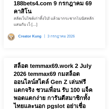
188bets4.com 9 กรกฎาคม 69
คาสิโน
สลัดเว็บไซต์เก่าทิ้งไป! แล้วมากระชากโบนัสหลัก
แสนกับ เว็ […]
Creator Kung
3 กรกฎาคม 2026
สล็อต temmax69.work 2 July
2026 temmax69 กมสล็อต
ออนไลน์สไตล์ Gen Z เล่นฟรี
แตกจริง ชวนเพื่อน รับ 100 แจ็ค
พอตแตกง่าย การันตีสมาชิกทั้ง
ไทยและนอก pgslot อย่าเชื่อ