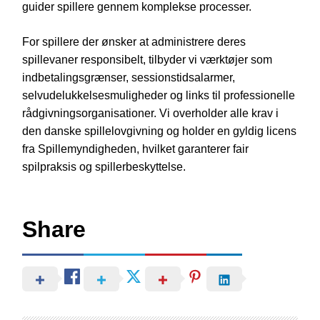
guider spillere gennem komplekse processer.
For spillere der ønsker at administrere deres
spillevaner responsibelt, tilbyder vi værktøjer som
indbetalingsgrænser, sessionstidsalarmer,
selvudelukkelsesmuligheder og links til professionelle
rådgivningsorganisationer. Vi overholder alle krav i
den danske spillelovgivning og holder en gyldig licens
fra Spillemyndigheden, hvilket garanterer fair
spilpraksis og spillerbeskyttelse.
Share