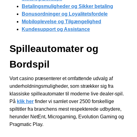
Betalingsmuligheder og Sikker betaling
Bonusordninger og Loyalitetsfordele
Mobiloplevelse og Tilgængelighed
Kundesupport og Assistance
Spilleautomater og
Bordspil
Vort casino præsenterer et omfattende udvalg af
underholdningsmuligheder, som strækker sig fra
klassiske spilleautomater til moderne live dealer-spil.
På
klik her
finder vi samlet over 2500 forskellige
spiltitler fra branchens mest respekterede udbydere,
herunder NetEnt, Microgaming, Evolution Gaming og
Pragmatic Play.