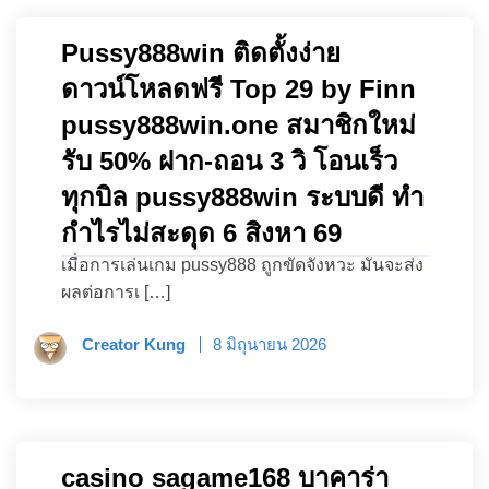
Pussy888win ติดตั้งง่าย
ดาวน์โหลดฟรี Top 29 by Finn
pussy888win.one สมาชิกใหม่
รับ 50% ฝาก-ถอน 3 วิ โอนเร็ว
ทุกบิล pussy888win ระบบดี ทำ
กำไรไม่สะดุด 6 สิงหา 69
เมื่อการเล่นเกม pussy888 ถูกขัดจังหวะ มันจะส่ง
ผลต่อการเ […]
Creator Kung
8 มิถุนายน 2026
casino sagame168 บาคาร่า