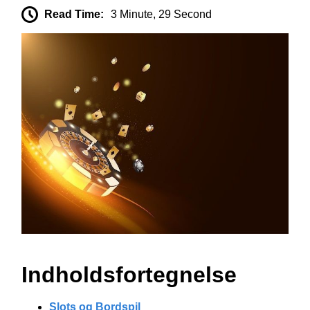
Read Time:
3 Minute, 29 Second
Indholdsfortegnelse
Slots og Bordspil