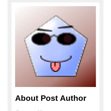
About Post Author