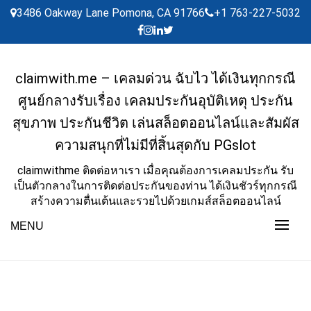
Skip
3486 Oakway Lane Pomona, CA 91766
+1 763-227-5032
to
content
claimwith.me – เคลมด่วน ฉับไว ได้เงินทุกกรณี
ศูนย์กลางรับเรื่อง เคลมประกันอุบัติเหตุ ประกัน
สุขภาพ ประกันชีวิต เล่นสล็อตออนไลน์และสัมผัส
ความสนุกที่ไม่มีที่สิ้นสุดกับ PGslot
claimwithme ติดต่อหาเรา เมื่อคุณต้องการเคลมประกัน รับ
เป็นตัวกลางในการติดต่อประกันของท่าน ได้เงินชัวร์ทุกกรณี
สร้างความตื่นเต้นและรวยไปด้วยเกมส์สล็อตออนไลน์
MENU