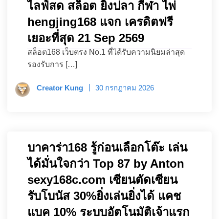
ไลฟ์สด สล็อต ยิงปลา กีฬา ไพ่
hengjing168 แจก เครดิตฟรี
เยอะที่สุด 21 Sep 2569
สล็อต168 เว็บตรง No.1 ที่ได้รับความนิยมล่าสุด
รองรับการ […]
Creator Kung
30 กรกฎาคม 2026
บาคาร่า168 รู้ก่อนเลือกโต๊ะ เล่น
ได้มั่นใจกว่า Top 87 by Anton
sexy168c.com เซียนตัดเซียน
รับโบนัส 30%ยิ่งเล่นยิ่งได้ แคช
แบค 10% ระบบอัตโนมัติเจ้าแรก