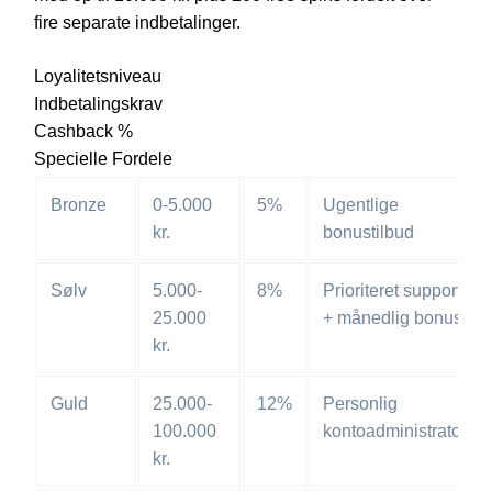
fire separate indbetalinger.
Loyalitetsniveau
Indbetalingskrav
Cashback %
Specielle Fordele
Bronze
0-5.000
5%
Ugentlige
kr.
bonustilbud
Sølv
5.000-
8%
Prioriteret support
25.000
+ månedlig bonus
kr.
Guld
25.000-
12%
Personlig
100.000
kontoadministrator
kr.