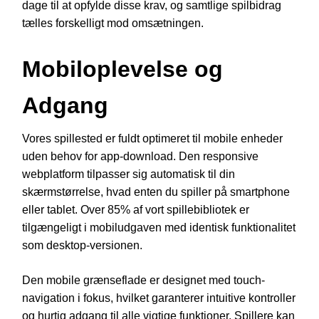
dage til at opfylde disse krav, og samtlige spilbidrag
tælles forskelligt mod omsætningen.
Mobiloplevelse og
Adgang
Vores spillested er fuldt optimeret til mobile enheder
uden behov for app-download. Den responsive
webplatform tilpasser sig automatisk til din
skærmstørrelse, hvad enten du spiller på smartphone
eller tablet. Over 85% af vort spillebibliotek er
tilgængeligt i mobiludgaven med identisk funktionalitet
som desktop-versionen.
Den mobile grænseflade er designet med touch-
navigation i fokus, hvilket garanterer intuitive kontroller
og hurtig adgang til alle vigtige funktioner. Spillere kan