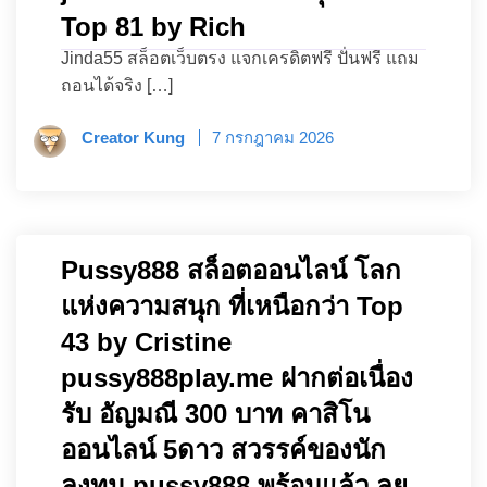
Top 81 by Rich
Jinda55 สล็อตเว็บตรง แจกเครดิตฟรี ปั่นฟรี แถม
ถอนได้จริง […]
Creator Kung
7 กรกฎาคม 2026
Pussy888 สล็อตออนไลน์ โลก
แห่งความสนุก ที่เหนือกว่า Top
43 by Cristine
pussy888play.me ฝากต่อเนื่อง
รับ อัญมณี 300 บาท คาสิโน
ออนไลน์ 5ดาว สวรรค์ของนัก
ลงทุน pussy888 พร้อมแล้ว ลุย