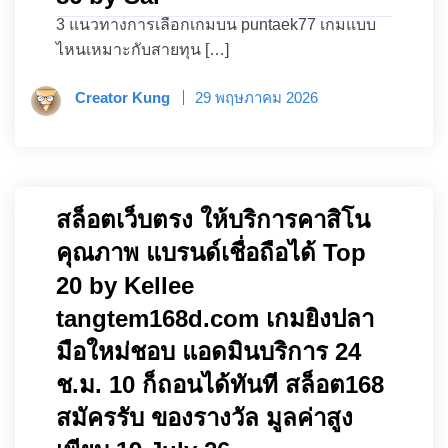
3 แนวทางการเลือกเกมบน puntaek77 เกมแบบ
ไหนเหมาะกับสายทุน […]
Creator Kung
29 พฤษภาคม 2026
สล็อตเว็บตรง ให้บริการคาสิโน
คุณภาพ แบรนด์เชื่อถือได้ Top
20 by Kellee
tangtem168d.com เกมยิงปลา
มือใหม่ชอบ แอดมินบริการ 24
ช.ม. 10 ก็ถอนได้ทันที สล็อต168
สมัครรับ ของรางวัล มูลค่าสูง