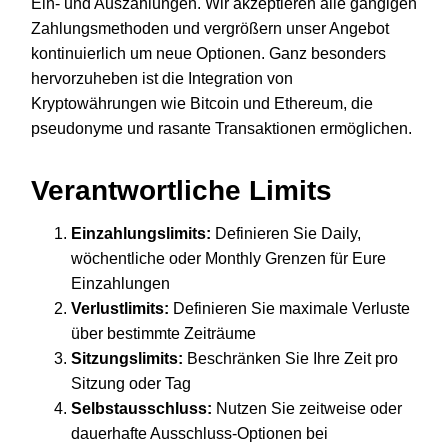
Ein- und Auszahlungen. Wir akzeptieren alle gängigen
Zahlungsmethoden und vergrößern unser Angebot
kontinuierlich um neue Optionen. Ganz besonders
hervorzuheben ist die Integration von
Kryptowährungen wie Bitcoin und Ethereum, die
pseudonyme und rasante Transaktionen ermöglichen.
Verantwortliche Limits
Einzahlungslimits:
Definieren Sie Daily,
wöchentliche oder Monthly Grenzen für Eure
Einzahlungen
Verlustlimits:
Definieren Sie maximale Verluste
über bestimmte Zeiträume
Sitzungslimits:
Beschränken Sie Ihre Zeit pro
Sitzung oder Tag
Selbstausschluss:
Nutzen Sie zeitweise oder
dauerhafte Ausschluss-Optionen bei