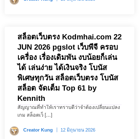
สล็อตเว็บตรง Kodmhai.com 22
JUN 2026 pgslot เว็บพีจี ครอบ
เครื่อง เรื่องเดิมพัน งบน้อยก็เล่น
ได้ เล่นง่าย ได้เงินจริง โบนัส
พิเศษทุกวัน สล็อตเว็บตรง โบนัส
สล็อต จัดเต็ม Top 61 by
Kennith
สัญญาณที่ทำให้เราทราบดีว่าจำต้องเปลี่ยนแปลง
เกม สล็อตเว็ […]
Creator Kung
12 มิถุนายน 2026