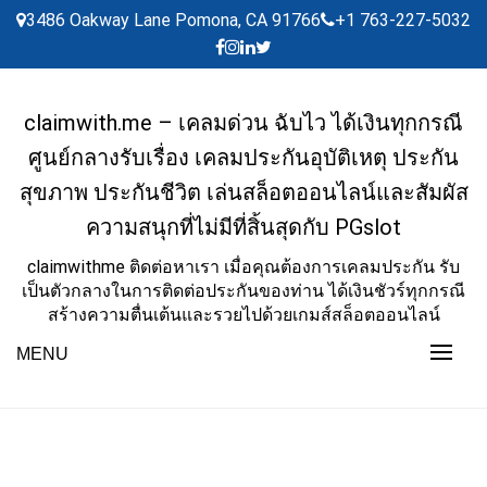
Skip
3486 Oakway Lane Pomona, CA 91766
+1 763-227-5032
to
content
claimwith.me – เคลมด่วน ฉับไว ได้เงินทุกกรณี
ศูนย์กลางรับเรื่อง เคลมประกันอุบัติเหตุ ประกัน
สุขภาพ ประกันชีวิต เล่นสล็อตออนไลน์และสัมผัส
ความสนุกที่ไม่มีที่สิ้นสุดกับ PGslot
claimwithme ติดต่อหาเรา เมื่อคุณต้องการเคลมประกัน รับ
เป็นตัวกลางในการติดต่อประกันของท่าน ได้เงินชัวร์ทุกกรณี
สร้างความตื่นเต้นและรวยไปด้วยเกมส์สล็อตออนไลน์
MENU