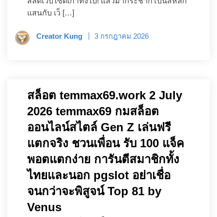
สลัดเว็บไซต์เก่าทิ้งไป! แล้วมากระชากโบนัสหลัก
แสนกับ เว็ […]
Creator Kung
3 กรกฎาคม 2026
สล็อต temmax69.work 2 July
2026 temmax69 กมสล็อต
ออนไลน์สไตล์ Gen Z เล่นฟรี
แตกจริง ชวนเพื่อน รับ 100 แจ็ค
พอตแตกง่าย การันตีสมาชิกทั้ง
ไทยและนอก pgslot อย่าเชื่อ
จนกว่าจะพิสูจน์ Top 81 by
Venus