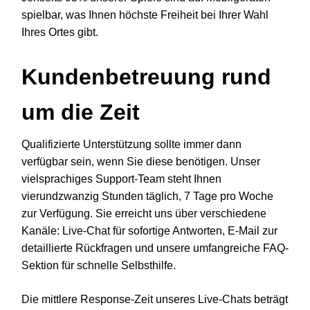
spielbar, was Ihnen höchste Freiheit bei Ihrer Wahl
Ihres Ortes gibt.
Kundenbetreuung rund
um die Zeit
Qualifizierte Unterstützung sollte immer dann
verfügbar sein, wenn Sie diese benötigen. Unser
vielsprachiges Support-Team steht Ihnen
vierundzwanzig Stunden täglich, 7 Tage pro Woche
zur Verfügung. Sie erreicht uns über verschiedene
Kanäle: Live-Chat für sofortige Antworten, E-Mail zur
detaillierte Rückfragen und unsere umfangreiche FAQ-
Sektion für schnelle Selbsthilfe.
Die mittlere Response-Zeit unseres Live-Chats beträgt