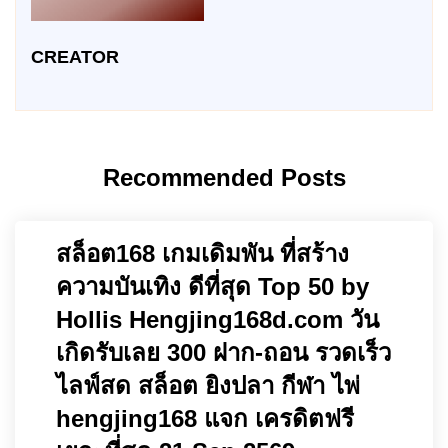
CREATOR
Recommended Posts
สล็อต168 เกมเดิมพัน ที่สร้าง
ความบันเทิง ดีที่สุด Top 50 by
Hollis Hengjing168d.com วัน
เกิดรับเลย 300 ฝาก-ถอน รวดเร็ว
ไลฟ์สด สล็อต ยิงปลา กีฬา ไพ่
hengjing168 แจก เครดิตฟรี