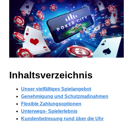
Inhaltsverzeichnis
Unser vielfältiges Spielangebot
Genehmigung und Schutzmaßnahmen
Flexible Zahlungsoptionen
Unterwegs- Spielerlebnis
Kundenbetreuung rund über die Uhr