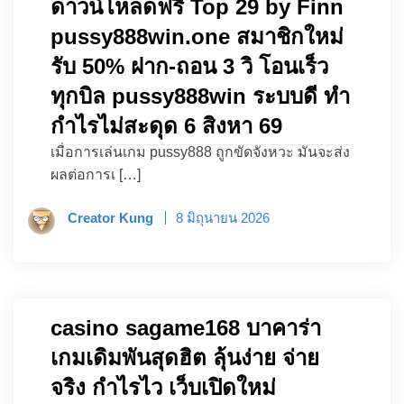
ดาวน์โหลดฟรี Top 29 by Finn
pussy888win.one สมาชิกใหม่
รับ 50% ฝาก-ถอน 3 วิ โอนเร็ว
ทุกบิล pussy888win ระบบดี ทำ
กำไรไม่สะดุด 6 สิงหา 69
เมื่อการเล่นเกม pussy888 ถูกขัดจังหวะ มันจะส่ง
ผลต่อการเ […]
Creator Kung
8 มิถุนายน 2026
casino sagame168 บาคาร่า
เกมเดิมพันสุดฮิต ลุ้นง่าย จ่าย
จริง กำไรไว เว็บเปิดใหม่