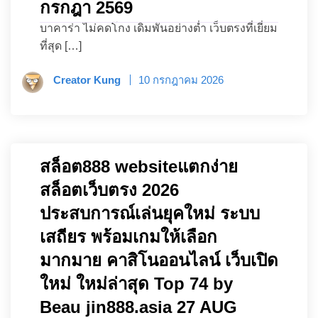
กรกฎา 2569
บาคาร่า ไม่คดโกง เดิมพันอย่างต่ำ เว็บตรงที่เยี่ยม
ที่สุด […]
Creator Kung
10 กรกฎาคม 2026
สล็อต888 websiteแตกง่าย
สล็อตเว็บตรง 2026
ประสบการณ์เล่นยุคใหม่ ระบบ
เสถียร พร้อมเกมให้เลือก
มากมาย คาสิโนออนไลน์ เว็บเปิด
ใหม่ ใหม่ล่าสุด Top 74 by
Beau jin888.asia 27 AUG