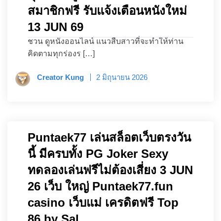
สมาชิกฟรี รับแจ้งเตือนหนังใหม่
13 JUN 69
ชวน ดูหนังออนไลน์ แนวสืบสาวที่จะทำให้ท่าน
คิดตามทุกร่องร […]
Creator Kung
2 มิถุนายน 2026
Puntaek77 เล่นสล็อตเว็บตรงวัน
นี้ มีครบทั้ง PG Joker Sexy
ทดลองเล่นฟรีไม่ต้องเสี่ยง 3 JUN
26 เว็บ ใหญ่ Puntaek77.fun
casino เว็บแม่ เครดิตฟรี Top
86 by Sal