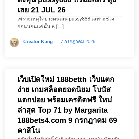
เลย 21 JUL 26
เพราะเหตุใดบางคนเล่น pussy888 เฉพาะช่วง
ก่อนนอนแค่นั้น ห […]
Creator Kung
7 กรกฎาคม 2026
เว็บเปิดใหม่ 188betth เว็บแตก
ง่าย เกมสล็อตยอดนิยม โบนัส
แตกบ่อย พร้อมเครดิตฟรี ใหม่
ล่าสุด Top 71 by Margarita
188bets4.com 9 กรกฎาคม 69
คาสิโน