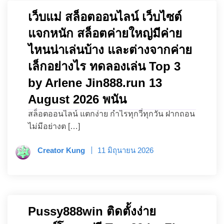
เว็บแม่ สล็อตออนไลน์ เว็บไซต์
แจกหนัก สล็อตค่ายใหญ่มีค่าย
ไหนน่าเล่นบ้าง และต่างจากค่าย
เล็กอย่างไร ทดลองเล่น Top 3
by Arlene Jin888.run 13
August 2026 พนัน
สล็อตออนไลน์ แตกง่าย กำไรทุกวี่ทุกวัน ฝากถอน
ไม่มีอย่างต […]
Creator Kung
11 มิถุนายน 2026
Pussy888win ติดตั้งง่าย