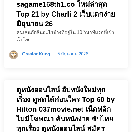
sagame168th1.co ใหม่ล่าสุด
Top 21 by Charli 2 เว็บแตกง่าย
มิถุนายน 26
คนเล่นตัดสินอะไรบ้างที่อยู่ใน 10 วินาทีแรกที่เข้า
เว็บไซ […]
Creator Kung
5 มิถุนายน 2026
ดูหนังออนไลน์ อัปหนังใหม่ทุก
เรื่อง ดูสดได้ก่อนใคร Top 60 by
Hilton 037movie.net เน็ตฟลิก
ไม่มีโฆษณา ค้นหนังง่าย ซับไทย
ทุกเรื่อง ดูหนังออนไลน์ สมัคร