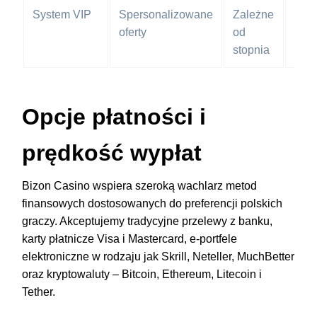
System VIP
Spersonalizowane
Zależne
Bez
oferty
od
stopnia
Opcje płatności i
prędkość wypłat
Bizon Casino wspiera szeroką wachlarz metod
finansowych dostosowanych do preferencji polskich
graczy. Akceptujemy tradycyjne przelewy z banku,
karty płatnicze Visa i Mastercard, e-portfele
elektroniczne w rodzaju jak Skrill, Neteller, MuchBetter
oraz kryptowaluty – Bitcoin, Ethereum, Litecoin i
Tether.