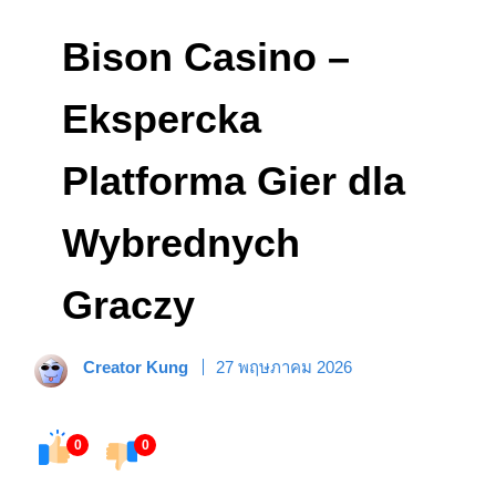
Bison Casino –
Ekspercka
Platforma Gier dla
Wybrednych
Graczy
Creator Kung
27 พฤษภาคม 2026
0
0