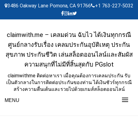
Skip
3486 Oakway Lane Pomona, CA 91766
+1 763-227-5032
to
content
claimwith.me – เคลมด่วน ฉับไว ได้เงินทุกกรณี
ศูนย์กลางรับเรื่อง เคลมประกันอุบัติเหตุ ประกัน
สุขภาพ ประกันชีวิต เล่นสล็อตออนไลน์และสัมผัส
ความสนุกที่ไม่มีที่สิ้นสุดกับ PGslot
claimwithme ติดต่อหาเรา เมื่อคุณต้องการเคลมประกัน รับ
เป็นตัวกลางในการติดต่อประกันของท่าน ได้เงินชัวร์ทุกกรณี
สร้างความตื่นเต้นและรวยไปด้วยเกมส์สล็อตออนไลน์
MENU