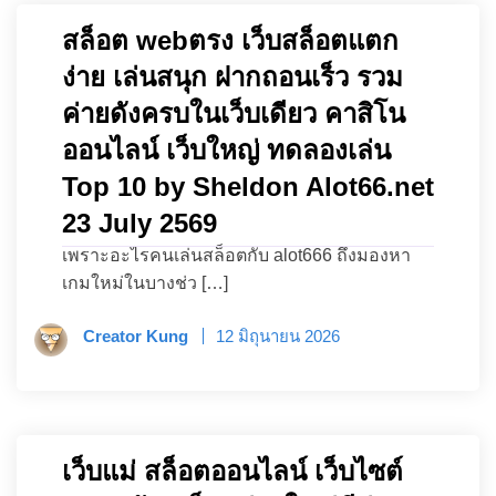
สล็อต webตรง เว็บสล็อตแตก
ง่าย เล่นสนุก ฝากถอนเร็ว รวม
ค่ายดังครบในเว็บเดียว คาสิโน
ออนไลน์ เว็บใหญ่ ทดลองเล่น
Top 10 by Sheldon Alot66.net
23 July 2569
เพราะอะไรคนเล่นสล็อตกับ alot666 ถึงมองหา
เกมใหม่ในบางช่ว […]
Creator Kung
12 มิถุนายน 2026
เว็บแม่ สล็อตออนไลน์ เว็บไซต์