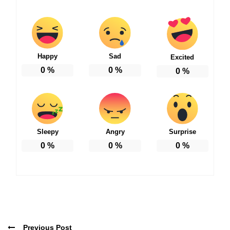
Happy
Sad
Excited
0
%
0
%
0
%
Sleepy
Angry
Surprise
0
%
0
%
0
%
Previous Post