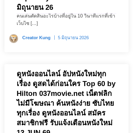
มิถุนายน 26
คนเล่นตัดสินอะไรบ้างที่อยู่ใน 10 วินาทีแรกที่เข้า
เว็บไซ […]
Creator Kung
5 มิถุนายน 2026
ดูหนังออนไลน์ อัปหนังใหม่ทุก
เรื่อง ดูสดได้ก่อนใคร Top 60 by
Hilton 037movie.net เน็ตฟลิก
ไม่มีโฆษณา ค้นหนังง่าย ซับไทย
ทุกเรื่อง ดูหนังออนไลน์ สมัคร
สมาชิกฟรี รับแจ้งเตือนหนังใหม่
13 JUN 69