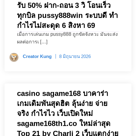
รับ 50% ฝาก-ถอน 3 วิ โอนเร็ว
ทุกบิล pussy888win ระบบดี ทำ
กำไรไม่สะดุด 6 สิงหา 69
เมื่อการเล่นเกม pussy888 ถูกขัดจังหวะ มันจะส่ง
ผลต่อการเ […]
Creator Kung
8 มิถุนายน 2026
casino sagame168 บาคาร่า
เกมเดิมพันสุดฮิต ลุ้นง่าย จ่าย
จริง กำไรไว เว็บเปิดใหม่
sagame168th1.co ใหม่ล่าสุด
Top 21 by Charli 2 เว็บแตกง่าย