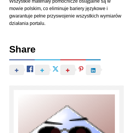
Wszystkie materiały pomocnicze osiągalne są w
mowie polskim, co eliminuje bariery językowe i
gwarantuje pełne przyswojenie wszystkich wymiarów
działania portalu.
Share