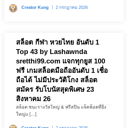
Creator Kung
2 กรกฎาคม 2026
สล็อต กีฬา หวยไทย อันดับ 1
Top 43 by Lashawnda
sretthi99.com แจกทุกยูส 100
ฟรี เกมสล็อตมือถืออันดับ 1 เชื่อ
ถือได้ ไม่มีประวัติโกง สล็อต
สมัคร รับโบนัสสุดพิเศษ 23
สิงหาคม 26
สล็อต ชนะรางวัลใหญ่ & ฟรีสปิน แจ็คพ็อตที่ยิ่ง
ใหญ่แ […]
Creator Kung
2 กรกฎาคม 2026