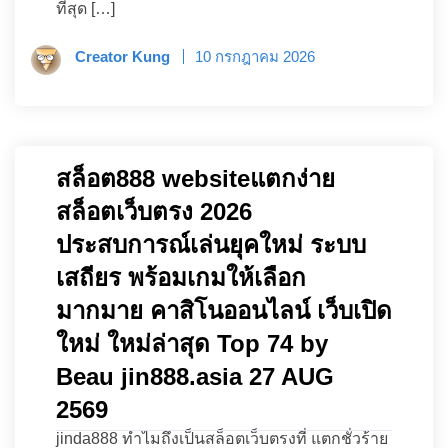
ที่สุด […]
Creator Kung
10 กรกฎาคม 2026
สล็อต888 websiteแตกง่าย
สล็อตเว็บตรง 2026
ประสบการณ์เล่นยุคใหม่ ระบบ
เสถียร พร้อมเกมให้เลือก
มากมาย คาสิโนออนไลน์ เว็บเปิด
ใหม่ ใหม่ล่าสุด Top 74 by
Beau jin888.asia 27 AUG
2569
jinda888 ทำไมถึงเป็นสล็อตเว็บตรงที่ แตกชั่วร้าย