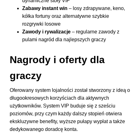
dynamiczne stoły VIP
Zabawy instant win
– losy zdrapywane, keno,
kółka fortuny oraz alternatywne szybkie
rozgrywki losowe
Zawody i rywalizacje
– regularne zawody z
pulami nagród dla najlepszych graczy
Nagrody i oferty dla
graczy
Oferowany system lojalności został stworzony z ideą o
długookresowych korzyściach dla aktywnych
użytkowników. System VIP buduje się z sześciu
poziomów, przy czym każdy dalszy stopień otwiera
ekskluzywne benefity, wyższe pułapy wypłat a także
dedykowanego doradcę konta.