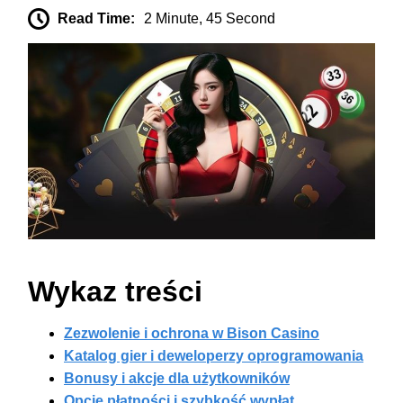
Read Time:
2 Minute, 45 Second
Wykaz treści
Zezwolenie i ochrona w Bison Casino
Katalog gier i deweloperzy oprogramowania
Bonusy i akcje dla użytkowników
Opcje płatności i szybkość wypłat