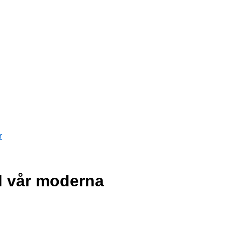
r
l vår moderna