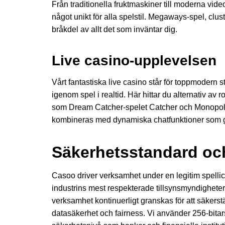
Från traditionella fruktmaskiner till moderna vid
något unikt för alla spelstil. Megaways-spel, clu
bråkdel av allt det som inväntar dig.
Live casino-upplevelsen
Vårt fantastiska live casino står för toppmodern 
igenom spel i realtid. Här hittar du alternativ av
som Dream Catcher-spelet Catcher och Monopoly
kombineras med dynamiska chatfunktioner som ge
Säkerhetsstandard och
Casoo driver verksamhet under en legitim spell
industrins mest respekterade tillsynsmyndigheter.
verksamhet kontinuerligt granskas för att säkerstä
datasäkerhet och fairness. Vi använder 256-bitar