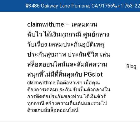
Skip
3486 Oakway Lane Pomona, CA 91766
+1 763-2
to
content
claimwith.me – เคลมด่วน
ฉับไว ได้เงินทุกกรณี ศูนย์กลาง
รับเรื่อง เคลมประกันอุบัติเหตุ
ประกันสุขภาพ ประกันชีวิต เล่น
สล็อตออนไลน์และสัมผัสความ
Blog
สนุกที่ไม่มีที่สิ้นสุดกับ PGslot
claimwithme ติดต่อหาเรา เมื่อคุณ
ต้องการเคลมประกัน รับเป็นตัวกลางใน
การติดต่อประกันของท่าน ได้เงินชัวร์
ทุกกรณี สร้างความตื่นเต้นและรวยไป
ด้วยเกมส์สล็อตออนไลน์