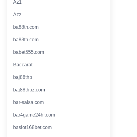
Az1
Azz
ba88th.com
ba88th.com
babet555.com
Baccarat
baj88thb
baj88thbz.com
bar-salsa.com
bar4game24hr.com
baslot168bet.com