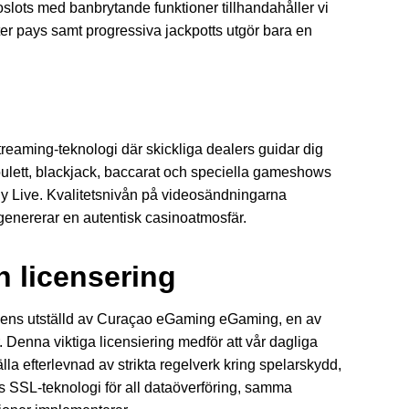
eoslots med banbrytande funktioner tillhandahåller vi
ster pays samt progressiva jackpotts utgör bara en
streaming-teknologi där skickliga dealers guidar dig
 roulett, blackjack, baccarat och speciella gameshows
 Live. Kvalitetsnivån på videosändningarna
nererar en autentisk casinoatmosfär.
 licensering
icens utställd av Curaçao eGaming eGaming, en av
 Denna viktiga licensiering medför att vår dagliga
lla efterlevnad av strikta regelverk kring spelarskydd,
s SSL-teknologi för all dataöverföring, samma