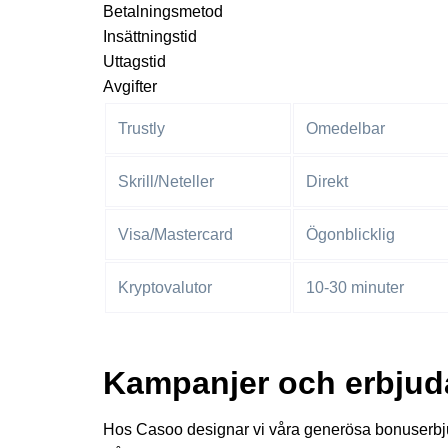
Betalningsmetod
Insättningstid
Uttagstid
Avgifter
Trustly
Omedelbar
Skrill/Neteller
Direkt
Visa/Mastercard
Ögonblicklig
Kryptovalutor
10-30 minuter
Kampanjer och erbju
Hos Casoo designar vi våra generösa bonuserbjuda