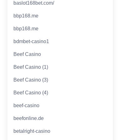
baslot168bet.com/
bbp168.me
bbp168.me
bdmbet-casino1
Beef Casino
Beef Casino (1)
Beef Casino (3)
Beef Casino (4)
beef-casino
beefonline.de
betalright-casino