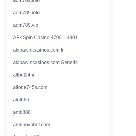
adm789.info
adm789.info
adm789.vip
AFKSpin Casino 4790 – 4801
akibawincasinos.com fr
akibawincasinos.com Generic
allbet24hr
allone745s.com
alot666
amb888
ambnovabet.com