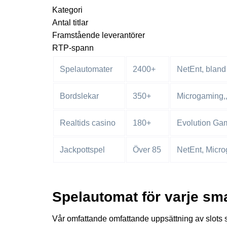
Kategori
Antal titlar
Framstående leverantörer
RTP-spann
Spelautomater
2400+
NetEnt, bland
Bordslekar
350+
Microgaming,
Realtids casino
180+
Evolution Gam
Jackpottspel
Över 85
NetEnt, Micr
Spelautomat för varje sm
Vår omfattande omfattande uppsättning av slots 