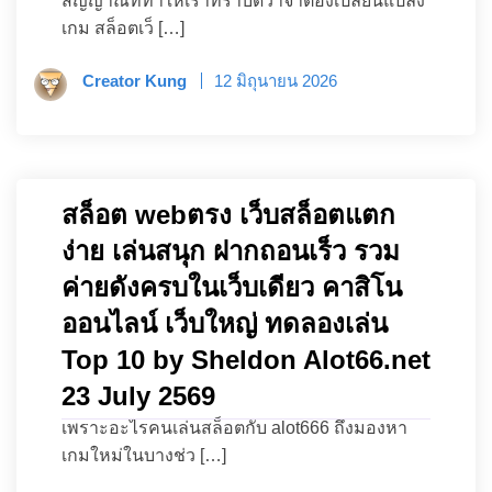
สัญญาณที่ทำให้เราทราบดีว่าจำต้องเปลี่ยนแปลง
เกม สล็อตเว็ […]
Creator Kung
12 มิถุนายน 2026
สล็อต webตรง เว็บสล็อตแตก
ง่าย เล่นสนุก ฝากถอนเร็ว รวม
ค่ายดังครบในเว็บเดียว คาสิโน
ออนไลน์ เว็บใหญ่ ทดลองเล่น
Top 10 by Sheldon Alot66.net
23 July 2569
เพราะอะไรคนเล่นสล็อตกับ alot666 ถึงมองหา
เกมใหม่ในบางช่ว […]