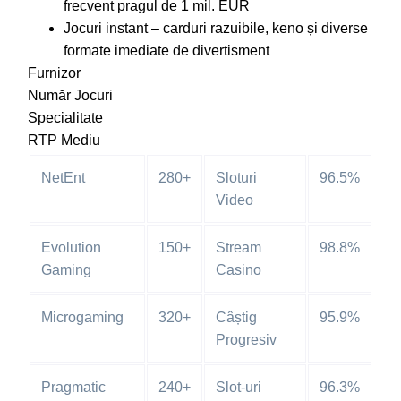
frecvent pragul de 1 mil. EUR
Jocuri instant – carduri razuibile, keno și diverse
formate imediate de divertisment
Furnizor
Număr Jocuri
Specialitate
RTP Mediu
NetEnt
280+
Sloturi
96.5%
Video
Evolution
150+
Stream
98.8%
Gaming
Casino
Microgaming
320+
Câștig
95.9%
Progresiv
Pragmatic
240+
Slot-uri
96.3%