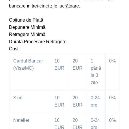
bancare în trei-cinci zile lucrătoare.
Opțiune de Plată
Depunere Minimă
Retragere Minimă
Durată Procesare Retragere
Cost
Cardul Bancar
10
20
1
0%
(Visa/MC)
EUR
EUR
până
la 3
zile
Skrill
10
20
0-24
0%
EUR
EUR
ore
Neteller
10
20
0-24
0%
EUR
EUR
ore