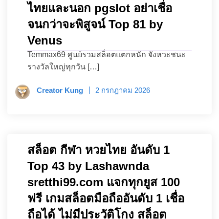
ไทยและนอก pgslot อย่าเชื่อ
จนกว่าจะพิสูจน์ Top 81 by
Venus
Temmax69 ศูนย์รวมสล็อตแตกหนัก จังหวะชนะ
รางวัลใหญ่ทุกวัน […]
Creator Kung
2 กรกฎาคม 2026
สล็อต กีฬา หวยไทย อันดับ 1
Top 43 by Lashawnda
sretthi99.com แจกทุกยูส 100
ฟรี เกมสล็อตมือถืออันดับ 1 เชื่อ
ถือได้ ไม่มีประวัติโกง สล็อต