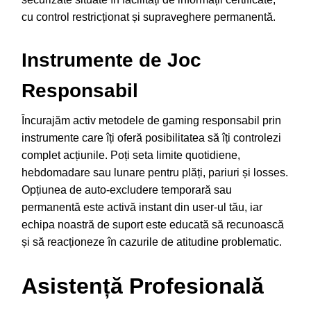
cu control restricționat și supraveghere permanentă.
Instrumente de Joc
Responsabil
Încurajăm activ metodele de gaming responsabil prin
instrumente care îți oferă posibilitatea să îți controlezi
complet acțiunile. Poți seta limite quotidiene,
hebdomadare sau lunare pentru plăți, pariuri și losses.
Opțiunea de auto-excludere temporară sau
permanentă este activă instant din user-ul tău, iar
echipa noastră de suport este educată să recunoască
și să reacționeze în cazurile de atitudine problematic.
Asistență Profesională