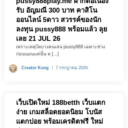
pussy888play.me ฝากต่อเนื่อง
รับ อัญมณี 300 บาท คาสิโน
ออนไลน์ 5ดาว สวรรค์ของนัก
ลงทุน pussy888 พร้อมแล้ว ลุย
เลย 21 JUL 26
เพราะเหตุใดบางคนเล่น pussy888 เฉพาะช่วง
ก่อนนอนแค่นั้น ห […]
Creator Kung
7 กรกฎาคม 2026
เว็บเปิดใหม่ 188betth เว็บแตก
ง่าย เกมสล็อตยอดนิยม โบนัส
แตกบ่อย พร้อมเครดิตฟรี ใหม่