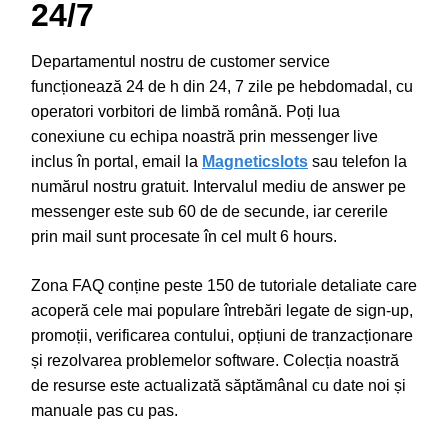
24/7
Departamentul nostru de customer service
funcționează 24 de h din 24, 7 zile pe hebdomadal, cu
operatori vorbitori de limbă română. Poți lua
conexiune cu echipa noastră prin messenger live
inclus în portal, email la
Magneticslots
sau telefon la
numărul nostru gratuit. Intervalul mediu de answer pe
messenger este sub 60 de de secunde, iar cererile
prin mail sunt procesate în cel mult 6 hours.
Zona FAQ conține peste 150 de tutoriale detaliate care
acoperă cele mai populare întrebări legate de sign-up,
promoții, verificarea contului, opțiuni de tranzacționare
și rezolvarea problemelor software. Colecția noastră
de resurse este actualizată săptămânal cu date noi și
manuale pas cu pas.