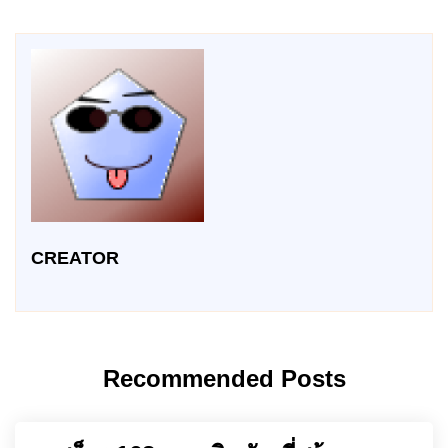
CREATOR
Recommended Posts