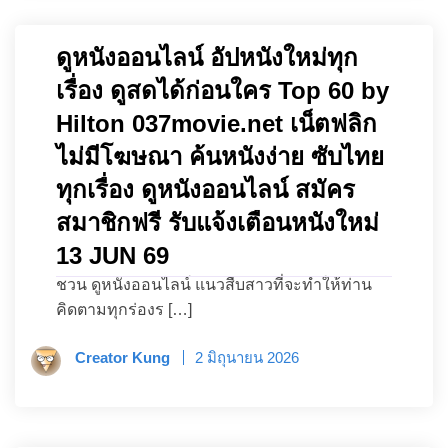
ดูหนังออนไลน์ อัปหนังใหม่ทุก
เรื่อง ดูสดได้ก่อนใคร Top 60 by
Hilton 037movie.net เน็ตฟลิก
ไม่มีโฆษณา ค้นหนังง่าย ซับไทย
ทุกเรื่อง ดูหนังออนไลน์ สมัคร
สมาชิกฟรี รับแจ้งเตือนหนังใหม่
13 JUN 69
ชวน ดูหนังออนไลน์ แนวสืบสาวที่จะทำให้ท่าน
คิดตามทุกร่องร […]
Creator Kung
2 มิถุนายน 2026