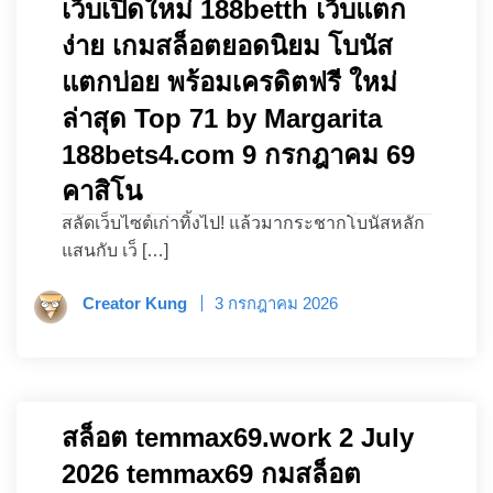
เว็บเปิดใหม่ 188betth เว็บแตก
ง่าย เกมสล็อตยอดนิยม โบนัส
แตกบ่อย พร้อมเครดิตฟรี ใหม่
ล่าสุด Top 71 by Margarita
188bets4.com 9 กรกฎาคม 69
คาสิโน
สลัดเว็บไซต์เก่าทิ้งไป! แล้วมากระชากโบนัสหลัก
แสนกับ เว็ […]
Creator Kung
3 กรกฎาคม 2026
สล็อต temmax69.work 2 July
2026 temmax69 กมสล็อต