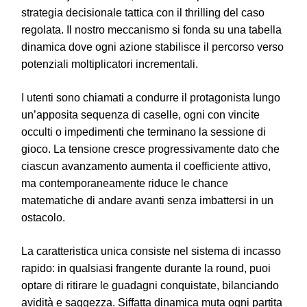
strategia decisionale tattica con il thrilling del caso
regolata. Il nostro meccanismo si fonda su una tabella
dinamica dove ogni azione stabilisce il percorso verso
potenziali moltiplicatori incrementali.
I utenti sono chiamati a condurre il protagonista lungo
un’apposita sequenza di caselle, ogni con vincite
occulti o impedimenti che terminano la sessione di
gioco. La tensione cresce progressivamente dato che
ciascun avanzamento aumenta il coefficiente attivo,
ma contemporaneamente riduce le chance
matematiche di andare avanti senza imbattersi in un
ostacolo.
La caratteristica unica consiste nel sistema di incasso
rapido: in qualsiasi frangente durante la round, puoi
optare di ritirare le guadagni conquistate, bilanciando
avidità e saggezza. Siffatta dinamica muta ogni partita