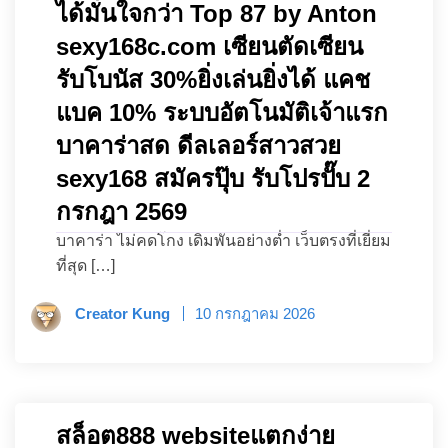
ได้มั่นใจกว่า Top 87 by Anton
sexy168c.com เซียนตัดเซียน
รับโบนัส 30%ยิ่งเล่นยิ่งได้ แคช
แบค 10% ระบบอัตโนมัติเจ้าแรก
บาคาร่าสด ดีลเลอร์สาวสวย
sexy168 สมัครปุ๊บ รับโปรปั๊บ 2
กรกฎา 2569
บาคาร่า ไม่คดโกง เดิมพันอย่างต่ำ เว็บตรงที่เยี่ยม
ที่สุด […]
Creator Kung
10 กรกฎาคม 2026
สล็อต888 websiteแตกง่าย