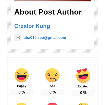
About Post Author
Creator Kung
aba010.seo@gmail.com
Happy
Sad
Excited
0
%
0
%
0
%