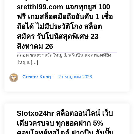
sretthi99.com แจกทุกยูส 100
ฟรี เกมสล็อตมือถืออันดับ 1 เชื่อ
ถือได้ ไม่มีประวัติโกง สล็อต
สมัคร รับโบนัสสุดพิเศษ 23
สิงหาคม 26
สล็อต ชนะรางวัลใหญ่ & ฟรีสปิน แจ็คพ็อตที่ยิ่ง
ใหญ่แ […]
Creator Kung
2 กรกฎาคม 2026
Slotxo24hr สล็อตออนไลน์ เว็บ
เดียวครบจบ ทุกยอดฝาก 5%
ตอบโจทย์ทุสไตล์ ฝากปุ๊บ ลุ้นปั๊บ