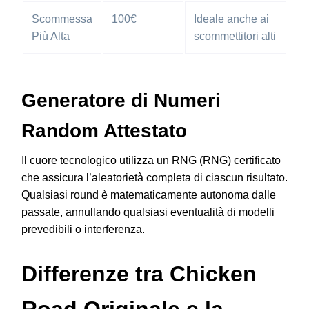
Scommessa
100€
Ideale anche ai
Più Alta
scommettitori alti
Generatore di Numeri
Random Attestato
Il cuore tecnologico utilizza un RNG (RNG) certificato
che assicura l’aleatorietà completa di ciascun risultato.
Qualsiasi round è matematicamente autonoma dalle
passate, annullando qualsiasi eventualità di modelli
prevedibili o interferenza.
Differenze tra Chicken
Road Originale e la