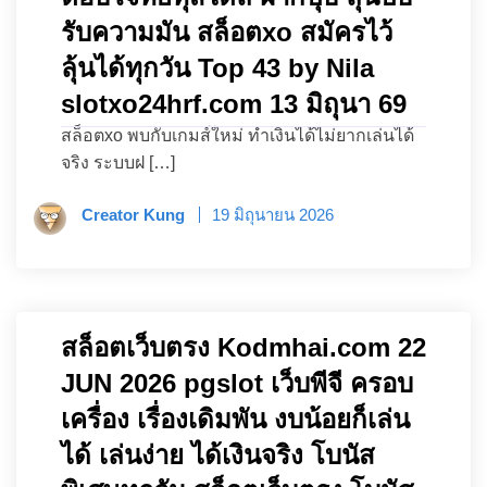
รับความมัน สล็อตxo สมัครไว้
ลุ้นได้ทุกวัน Top 43 by Nila
slotxo24hrf.com 13 มิถุนา 69
สล็อตxo พบกับเกมส์ใหม่ ทำเงินได้ไม่ยากเล่นได้
จริง ระบบฝ […]
Creator Kung
19 มิถุนายน 2026
สล็อตเว็บตรง Kodmhai.com 22
JUN 2026 pgslot เว็บพีจี ครอบ
เครื่อง เรื่องเดิมพัน งบน้อยก็เล่น
ได้ เล่นง่าย ได้เงินจริง โบนัส