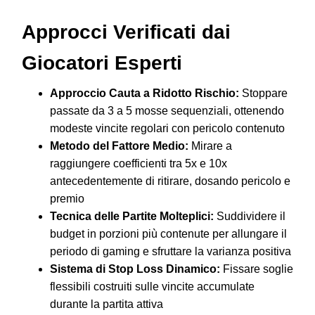
Approcci Verificati dai
Giocatori Esperti
Approccio Cauta a Ridotto Rischio:
Stoppare
passate da 3 a 5 mosse sequenziali, ottenendo
modeste vincite regolari con pericolo contenuto
Metodo del Fattore Medio:
Mirare a
raggiungere coefficienti tra 5x e 10x
antecedentemente di ritirare, dosando pericolo e
premio
Tecnica delle Partite Molteplici:
Suddividere il
budget in porzioni più contenute per allungare il
periodo di gaming e sfruttare la varianza positiva
Sistema di Stop Loss Dinamico:
Fissare soglie
flessibili costruiti sulle vincite accumulate
durante la partita attiva