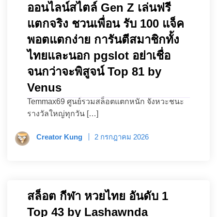
ออนไลน์สไตล์ Gen Z เล่นฟรี
แตกจริง ชวนเพื่อน รับ 100 แจ็ค
พอตแตกง่าย การันตีสมาชิกทั้ง
ไทยและนอก pgslot อย่าเชื่อ
จนกว่าจะพิสูจน์ Top 81 by
Venus
Temmax69 ศูนย์รวมสล็อตแตกหนัก จังหวะชนะ
รางวัลใหญ่ทุกวัน […]
Creator Kung
2 กรกฎาคม 2026
สล็อต กีฬา หวยไทย อันดับ 1
Top 43 by Lashawnda