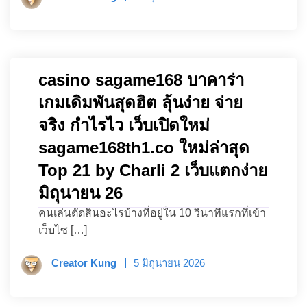
casino sagame168 บาคาร่า
เกมเดิมพันสุดฮิต ลุ้นง่าย จ่าย
จริง กำไรไว เว็บเปิดใหม่
sagame168th1.co ใหม่ล่าสุด
Top 21 by Charli 2 เว็บแตกง่าย
มิถุนายน 26
คนเล่นตัดสินอะไรบ้างที่อยู่ใน 10 วินาทีแรกที่เข้า
เว็บไซ […]
Creator Kung
5 มิถุนายน 2026