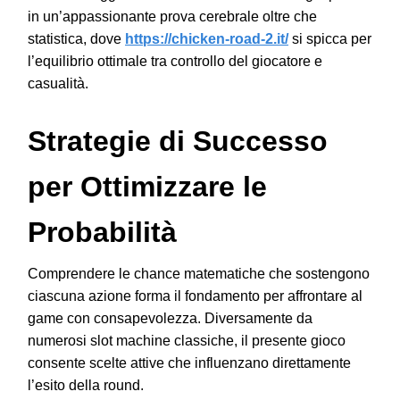
in un’appassionante prova cerebrale oltre che
statistica, dove
https://chicken-road-2.it/
si spicca per
l’equilibrio ottimale tra controllo del giocatore e
casualità.
Strategie di Successo
per Ottimizzare le
Probabilità
Comprendere le chance matematiche che sostengono
ciascuna azione forma il fondamento per affrontare al
game con consapevolezza. Diversamente da
numerosi slot machine classiche, il presente gioco
consente scelte attive che influenzano direttamente
l’esito della round.