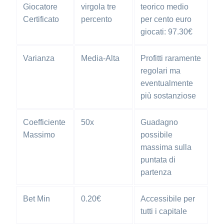
Giocatore
virgola tre
teorico medio
Certificato
percento
per cento euro
giocati: 97.30€
Varianza
Media-Alta
Profitti raramente
regolari ma
eventualmente
più sostanziose
Coefficiente
50x
Guadagno
Massimo
possibile
massima sulla
puntata di
partenza
Bet Min
0.20€
Accessibile per
tutti i capitale