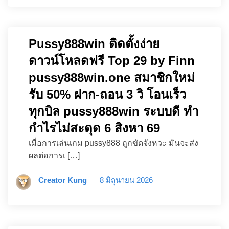
Pussy888win ติดตั้งง่าย
ดาวน์โหลดฟรี Top 29 by Finn
pussy888win.one สมาชิกใหม่
รับ 50% ฝาก-ถอน 3 วิ โอนเร็ว
ทุกบิล pussy888win ระบบดี ทำ
กำไรไม่สะดุด 6 สิงหา 69
เมื่อการเล่นเกม pussy888 ถูกขัดจังหวะ มันจะส่ง
ผลต่อการเ […]
Creator Kung
8 มิถุนายน 2026