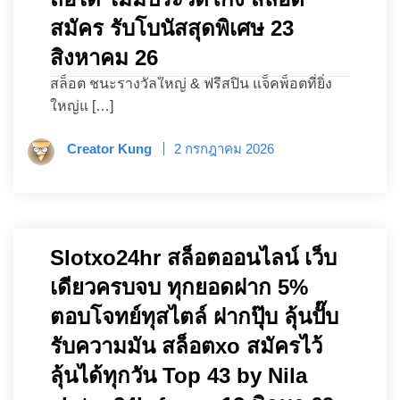
สมัคร รับโบนัสสุดพิเศษ 23
สิงหาคม 26
สล็อต ชนะรางวัลใหญ่ & ฟรีสปิน แจ็คพ็อตที่ยิ่ง
ใหญ่แ […]
Creator Kung
2 กรกฎาคม 2026
Slotxo24hr สล็อตออนไลน์ เว็บ
เดียวครบจบ ทุกยอดฝาก 5%
ตอบโจทย์ทุสไตล์ ฝากปุ๊บ ลุ้นปั๊บ
รับความมัน สล็อตxo สมัครไว้
ลุ้นได้ทุกวัน Top 43 by Nila