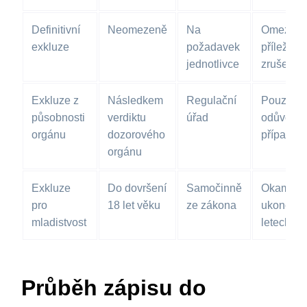
Definitivní
Neomezeně
Na
Omezen
exkluze
požadavek
příležitos
jednotlivce
zrušení
Exkluze z
Následkem
Regulační
Pouze v
působnosti
verdiktu
úřad
odůvodn
orgánu
dozorového
případec
orgánu
Exkluze
Do dovršení
Samočinně
Okamžité
pro
18 let věku
ze zákona
ukončení
mladistvost
letech ži
Průběh zápisu do