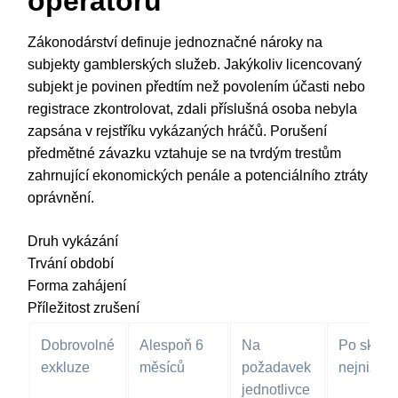
operátorů
Zákonodárství definuje jednoznačné nároky na
subjekty gamblerských služeb. Jakýkoliv licencovaný
subjekt je povinen předtím než povolením účasti nebo
registrace zkontrolovat, zdali příslušná osoba nebyla
zapsána v rejstříku vykázaných hráčů. Porušení
předmětné závazku vztahuje se na tvrdým trestům
zahrnující ekonomických penále a potenciálního ztráty
oprávnění.
Druh vykázání
Trvání období
Forma zahájení
Příležitost zrušení
Dobrovolné
Alespoň 6
Na
Po skonč
exkluze
měsíců
požadavek
nejnižší 
jednotlivce