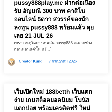
pussy888play.me ฝากต่อเนื่อง
รับ อัญมณี 300 บาท คาสิโน
ออนไลน์ 5ดาว สวรรค์ของนัก
ลงทุน pussy888 พร้อมแล้ว ลุย
เลย 21 JUL 26
เพราะเหตุใดบางคนเล่น pussy888 เฉพาะช่วง
ก่อนนอนแค่นั้น ห […]
Creator Kung
7 กรกฎาคม 2026
เว็บเปิดใหม่ 188betth เว็บแตก
ง่าย เกมสล็อตยอดนิยม โบนัส
แตกบ่อย พร้อมเครดิตฟรี ใหม่