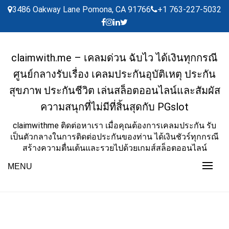
Skip
3486 Oakway Lane Pomona, CA 91766
+1 763-227-5032
to
content
claimwith.me – เคลมด่วน ฉับไว ได้เงินทุกกรณี
ศูนย์กลางรับเรื่อง เคลมประกันอุบัติเหตุ ประกัน
สุขภาพ ประกันชีวิต เล่นสล็อตออนไลน์และสัมผัส
ความสนุกที่ไม่มีที่สิ้นสุดกับ PGslot
claimwithme ติดต่อหาเรา เมื่อคุณต้องการเคลมประกัน รับ
เป็นตัวกลางในการติดต่อประกันของท่าน ได้เงินชัวร์ทุกกรณี
สร้างความตื่นเต้นและรวยไปด้วยเกมส์สล็อตออนไลน์
MENU