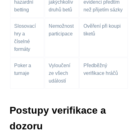
hazardní
jakýchkoliv
evidenci předtím
betting
druhů betů
než přijetím sázky
Slosovací
Nemožnost
Ověření při koupi
hry a
participace
tiketů
číselné
formáty
Poker a
Vyloučení
Předběžný
turnaje
ze všech
verifikace hráčů
událostí
Postupy verifikace a
dozoru