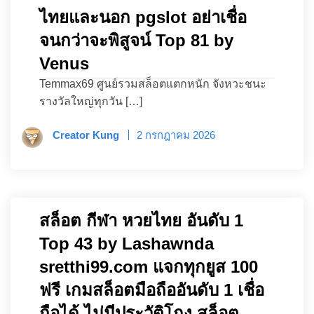
ไทยและนอก pgslot อย่าเชื่อ
จนกว่าจะพิสูจน์ Top 81 by
Venus
Temmax69 ศูนย์รวมสล็อตแตกหนัก จังหวะชนะ
รางวัลใหญ่ทุกวัน […]
Creator Kung
2 กรกฎาคม 2026
สล็อต กีฬา หวยไทย อันดับ 1
Top 43 by Lashawnda
sretthi99.com แจกทุกยูส 100
ฟรี เกมสล็อตมือถืออันดับ 1 เชื่อ
ถือได้ ไม่มีประวัติโกง สล็อต