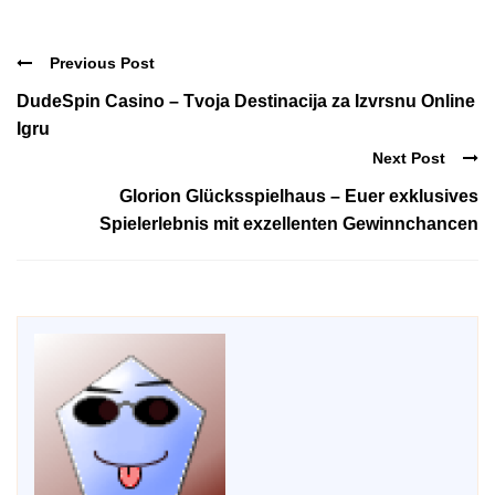
Previous Post
DudeSpin Casino – Tvoja Destinacija za Izvrsnu Online
Igru
Next Post
Glorion Glücksspielhaus – Euer exklusives
Spielerlebnis mit exzellenten Gewinnchancen