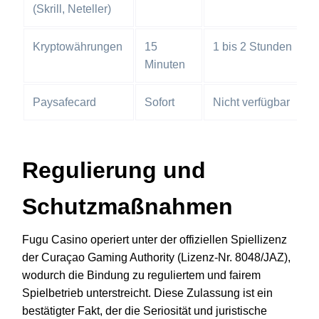
(Skrill, Neteller)
Kryptowährungen
15
1 bis 2 Stunden
1
Minuten
Paysafecard
Sofort
Nicht verfügbar
1
Regulierung und
Schutzmaßnahmen
Fugu Casino operiert unter der offiziellen Spiellizenz
der Curaçao Gaming Authority (Lizenz-Nr. 8048/JAZ),
wodurch die Bindung zu reguliertem und fairem
Spielbetrieb unterstreicht. Diese Zulassung ist ein
bestätigter Fakt, der die Seriosität und juristische