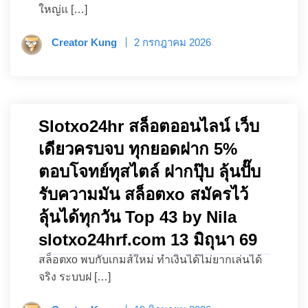
ใหญ่แ […]
Creator Kung
2 กรกฎาคม 2026
Slotxo24hr สล็อตออนไลน์ เว็บ
เดียวครบจบ ทุกยอดฝาก 5%
ตอบโจทย์ทุสไตล์ ฝากปุ๊บ ลุ้นปั๊บ
รับความมัน สล็อตxo สมัครไว้
ลุ้นได้ทุกวัน Top 43 by Nila
slotxo24hrf.com 13 มิถุนา 69
สล็อตxo พบกับเกมส์ใหม่ ทำเงินได้ไม่ยากเล่นได้
จริง ระบบฝ […]