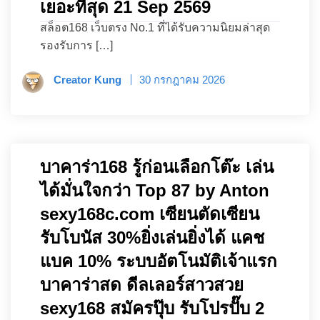
เยอะที่สุด 21 Sep 2569
สล็อต168 เว็บตรง No.1 ที่ได้รับความนิยมล่าสุด
รองรับการ […]
Creator Kung
30 กรกฎาคม 2026
บาคาร่า168 รู้ก่อนเลือกโต๊ะ เล่น
ได้มั่นใจกว่า Top 87 by Anton
sexy168c.com เซียนตัดเซียน
รับโบนัส 30%ยิ่งเล่นยิ่งได้ แคช
แบค 10% ระบบอัตโนมัติเจ้าแรก
บาคาร่าสด ดีลเลอร์สาวสวย
sexy168 สมัครปุ๊บ รับโปรปั๊บ 2