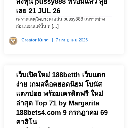
ลงทุน pussy888 พร้อมแล้ว ลุย
เลย 21 JUL 26
เพราะเหตุใดบางคนเล่น pussy888 เฉพาะช่วง
ก่อนนอนแค่นั้น ห […]
Creator Kung
7 กรกฎาคม 2026
เว็บเปิดใหม่ 188betth เว็บแตก
ง่าย เกมสล็อตยอดนิยม โบนัส
แตกบ่อย พร้อมเครดิตฟรี ใหม่
ล่าสุด Top 71 by Margarita
188bets4.com 9 กรกฎาคม 69
คาสิโน