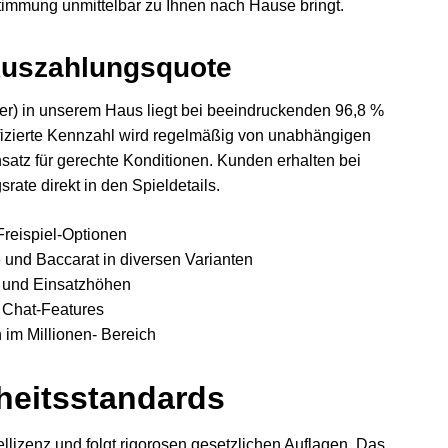
timmung unmittelbar zu Ihnen nach Hause bringt.
Auszahlungsquote
yer) in unserem Haus liegt bei beeindruckenden 96,8 %
ifizierte Kennzahl wird regelmäßig von unabhängigen
Einsatz für gerechte Konditionen. Kunden erhalten bei
rate direkt in den Spieldetails.
Freispiel-Optionen
 und Baccarat in diversen Varianten
i und Einsatzhöhen
 Chat-Features
 im Millionen- Bereich
heitsstandards
ellizenz und folgt rigorosen gesetzlichen Auflagen. Das