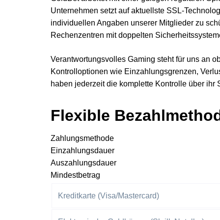
Unternehmen setzt auf aktuellste SSL-Technolog
individuellen Angaben unserer Mitglieder zu sch
Rechenzentren mit doppelten Sicherheitssystem
Verantwortungsvolles Gaming steht für uns an ob
Kontrolloptionen wie Einzahlungsgrenzen, Verlu
haben jederzeit die komplette Kontrolle über ihr 
Flexible Bezahlmetho
Zahlungsmethode
Einzahlungsdauer
Auszahlungsdauer
Mindestbetrag
Kreditkarte (Visa/Mastercard)