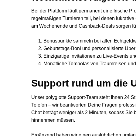
Bei der Plattform läuft permanent eine frische Pr
regelmäßigen Turnieren teil, bei denen lukrativ
am Wochenende und Cashback-Deals sorgen für w
Bonuspunkte sammeln bei allen Echtgeldw
Geburtstags-Boni und personalisierte Über
Einzigartige Invitationen zu Live-Events u
Monatliche Tombolas von Traumreisen und
Support rund um die 
Unser polyglotte Support-Team steht Ihnen 24 Stu
Telefon – wir beantworten Deine Fragen professio
Chat beträgt weniger als 2 Minuten, sodass Sie 
hinnehmen müssen.
Ergänzend haben wir einen ausführlichen umfangr