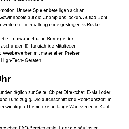
omotion. Unsere Spieler beteiligen sich an
e Gewinnpools auf die Champions locken. Auflad-Boni
eiteren Unterhaltung ohne gesteigertes Risiko.
ette – umwandelbar in Bonusgelder
raschungen für langjährige Mitglieder
nd Wettbewerben mit materiellen Preisen
 High-Tech- Geräten
Uhr
nden täglich zur Seite. Ob per Direktchat, E-Mail oder
nell und zügig. Die durchschnittliche Reaktionszeit im
bei wichtigen Themen keine lange Wartezeiten in Kauf
eichen FAQ-Bereich erstellt, der die häufigsten