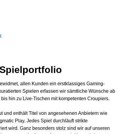
k
Spielportfolio
ewidmet, allen Kunden ein erstklassiges Gaming-
 kuratierten Spielen erfassen wir sämtliche Wünsche ab
 bis hin zu Live-Tischen mit kompetenten Croupiers.
ut und enthält Titel von angesehenen Anbietern wie
atic Play. Jedes Spiel durchläuft strikte
griert wird. Ganz besonders stolz sind wir auf unseren