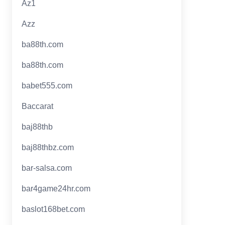
Az1
Azz
ba88th.com
ba88th.com
babet555.com
Baccarat
baj88thb
baj88thbz.com
bar-salsa.com
bar4game24hr.com
baslot168bet.com