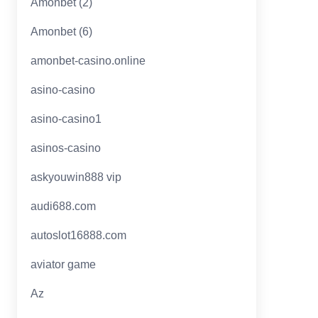
Amonbet (2)
Amonbet (6)
amonbet-casino.online
asino-casino
asino-casino1
asinos-casino
askyouwin888 vip
audi688.com
autoslot16888.com
aviator game
Az