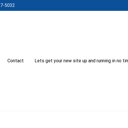
27-5032
Contact
Lets get your new site up and running in no ti