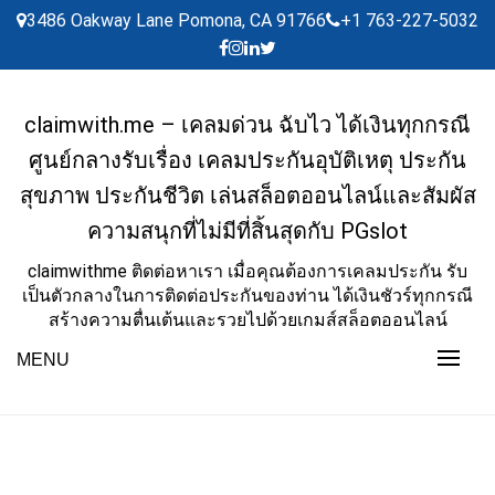
Skip
3486 Oakway Lane Pomona, CA 91766
+1 763-227-5032
to
content
claimwith.me – เคลมด่วน ฉับไว ได้เงินทุกกรณี
ศูนย์กลางรับเรื่อง เคลมประกันอุบัติเหตุ ประกัน
สุขภาพ ประกันชีวิต เล่นสล็อตออนไลน์และสัมผัส
ความสนุกที่ไม่มีที่สิ้นสุดกับ PGslot
claimwithme ติดต่อหาเรา เมื่อคุณต้องการเคลมประกัน รับ
เป็นตัวกลางในการติดต่อประกันของท่าน ได้เงินชัวร์ทุกกรณี
สร้างความตื่นเต้นและรวยไปด้วยเกมส์สล็อตออนไลน์
MENU