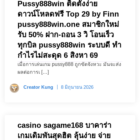
Pussy888win ติดตั้งง่าย
ดาวน์โหลดฟรี Top 29 by Finn
pussy888win.one สมาชิกใหม่
รับ 50% ฝาก-ถอน 3 วิ โอนเร็ว
ทุกบิล pussy888win ระบบดี ทำ
กำไรไม่สะดุด 6 สิงหา 69
เมื่อการเล่นเกม pussy888 ถูกขัดจังหวะ มันจะส่ง
ผลต่อการเ […]
Creator Kung
8 มิถุนายน 2026
casino sagame168 บาคาร่า
เกมเดิมพันสุดฮิต ลุ้นง่าย จ่าย