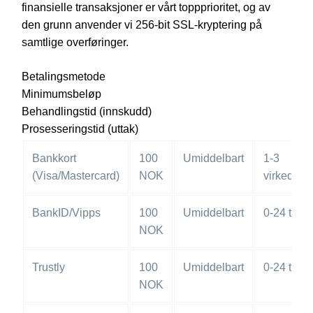
finansielle transaksjoner er vårt toppprioritet, og av
den grunn anvender vi 256-bit SSL-kryptering på
samtlige overføringer.
Betalingsmetode
Minimumsbeløp
Behandlingstid (innskudd)
Prosesseringstid (uttak)
Bankkort
100
Umiddelbart
1-3
(Visa/Mastercard)
NOK
virkedage
BankID/Vipps
100
Umiddelbart
0-24 timer
NOK
Trustly
100
Umiddelbart
0-24 timer
NOK