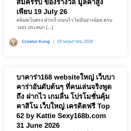
สมัครรับ ของรางวัล มูลค่าสูง
เพียบ 19 July 26
สล็อตเว็บตรง ฝากเร็วถอนไว ไม่มีอย่างน้อย ครบ
วงจร ประสบก […]
Creator Kung
29 พฤษภาคม 2026
บาคาร่า168 websiteใหญ่ เว็บบา
คาร่าอันดับต้นๆ ที่คนเล่นจริงพูด
ถึง ฝากไว เกมลื่น โปรโมชั่นคุ้ม
คาสิโน เว็บใหญ่ เครดิตฟรี Top
62 by Kattie Sexy168b.com
31 June 2026