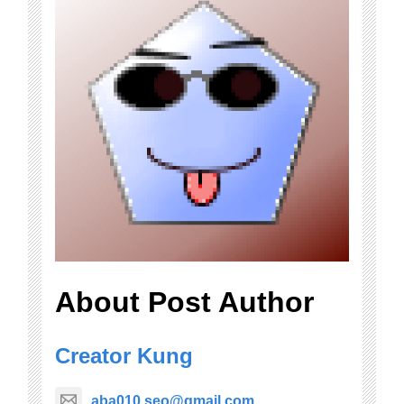
About Post Author
Creator Kung
aba010.seo@gmail.com