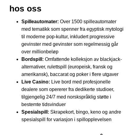
hos oss
Spilleautomater:
Over 1500 spilleautomater
med tematikk som spenner fra egyptisk mytologi
til moderne pop-kultur, inkludert progressive
gevinster med gevinster som regelmessig går
over millionbeløp
Bordspill:
Omfattende kolleksjon av blackjack-
alternativer, rulettspill (europeisk, fransk og
amerikansk), baccarat og poker i flere utgaver
Live Casino:
Live bord med profesjonelle
dealere som opererer fra dedikerte studioer,
tilgjengelig 24/7 med norskspråklig støtte i
bestemte tidsvinduer
Spesialspill:
Skrapekort, bingo, keno og andre
spesialspill for variasjon i spillopplevelsen