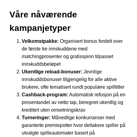
Våre nåværende
kampanjetyper
Velkomstpakke:
Organisert bonus fordelt over
de første tre innskuddene med
matchingprosenter og gratisspinn tilpasset
innskuddsbeløpet
Ukentlige reload-bonuser:
Jevnlige
innskuddsbonuser tilgjengelig for alle aktive
brukere, ofte tematisert rundt populære spilltitler
Cashback-program:
Automatisk refusjon på en
prosentandel av netto tap, beregnet ukentlig og
kreditert uten omsetningskrav
Turneringer:
Månedlige konkurranser med
garanterte premiepotter hvor deltakere spiller på
utvalgte spilleautomater basert på