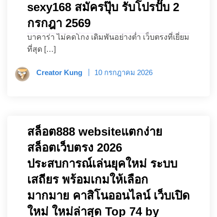
sexy168 สมัครปุ๊บ รับโปรปั๊บ 2
กรกฎา 2569
บาคาร่า ไม่คดโกง เดิมพันอย่างต่ำ เว็บตรงที่เยี่ยม
ที่สุด […]
Creator Kung
10 กรกฎาคม 2026
สล็อต888 websiteแตกง่าย
สล็อตเว็บตรง 2026
ประสบการณ์เล่นยุคใหม่ ระบบ
เสถียร พร้อมเกมให้เลือก
มากมาย คาสิโนออนไลน์ เว็บเปิด
ใหม่ ใหม่ล่าสุด Top 74 by