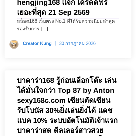
hengjing168 แจก เครดิตฟรี
เยอะที่สุด 21 Sep 2569
สล็อต168 เว็บตรง No.1 ที่ได้รับความนิยมล่าสุด
รองรับการ […]
Creator Kung
30 กรกฎาคม 2026
บาคาร่า168 รู้ก่อนเลือกโต๊ะ เล่น
ได้มั่นใจกว่า Top 87 by Anton
sexy168c.com เซียนตัดเซียน
รับโบนัส 30%ยิ่งเล่นยิ่งได้ แคช
แบค 10% ระบบอัตโนมัติเจ้าแรก
บาคาร่าสด ดีลเลอร์สาวสวย