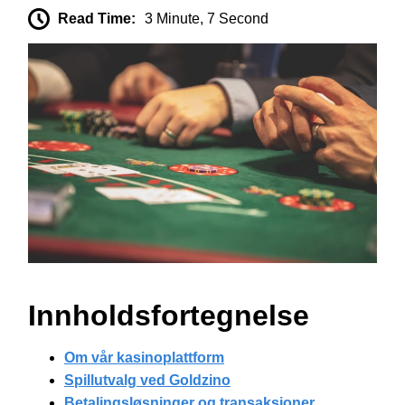
Read Time:
3 Minute, 7 Second
Innholdsfortegnelse
Om vår kasinoplattform
Spillutvalg ved Goldzino
Betalingsløsninger og transaksjoner