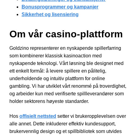
Bonusprogrammer og kampanjer
Sikkerhet og lisensiering
Om vår casino-plattform
Goldzino representerer en nyskapende spillerfarring
som kombinerer klassisk kasinoaction med
nyskapende teknologi. Vårt løsning ble designet med
ett enkelt formål: å levere spillere en pålitelig,
underholdende og intuitiv plattform for online
gambling. Vi har utviklet vårt renommé på troverdighet,
og arbeider kun med verifiserte spillleverandører som
holder sektorens høyeste standarder.
Hos
offisielt nettsted
setter vi brukeropplevelsen over
alle annet. Dette inkluderer effektiv kundesupport,
brukervennlig design og et spillbibliotek som utvides