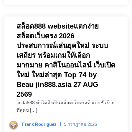
สล็อต888 websiteแตกง่าย
สล็อตเว็บตรง 2026
ประสบการณ์เล่นยุคใหม่ ระบบ
เสถียร พร้อมเกมให้เลือก
มากมาย คาสิโนออนไลน์ เว็บเปิด
ใหม่ ใหม่ล่าสุด Top 74 by
Beau jin888.asia 27 AUG
2569
jinda888 ทำไมถึงเป็นสล็อตเว็บตรงที่ แตกชั่วร้าย
ที่สุดข […]
Frank Rodriguez
9 กรกฎาคม 2026