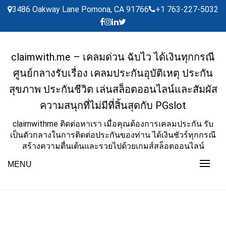
Skip
3486 Oakway Lane Pomona, CA 91766
+1 763-227-5032
to
content
claimwith.me – เคลมด่วน ฉับไว ได้เงินทุกกรณี
ศูนย์กลางรับเรื่อง เคลมประกันอุบัติเหตุ ประกัน
สุขภาพ ประกันชีวิต เล่นสล็อตออนไลน์และสัมผัส
ความสนุกที่ไม่มีที่สิ้นสุดกับ PGslot
claimwithme ติดต่อหาเรา เมื่อคุณต้องการเคลมประกัน รับ
เป็นตัวกลางในการติดต่อประกันของท่าน ได้เงินชัวร์ทุกกรณี
สร้างความตื่นเต้นและรวยไปด้วยเกมส์สล็อตออนไลน์
MENU