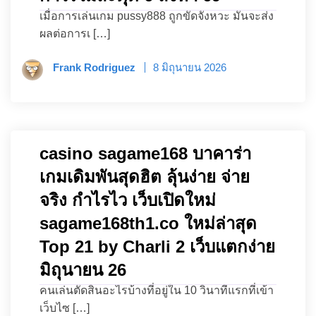
เมื่อการเล่นเกม pussy888 ถูกขัดจังหวะ มันจะส่ง
ผลต่อการเ […]
Frank Rodriguez
8 มิถุนายน 2026
casino sagame168 บาคาร่า
เกมเดิมพันสุดฮิต ลุ้นง่าย จ่าย
จริง กำไรไว เว็บเปิดใหม่
sagame168th1.co ใหม่ล่าสุด
Top 21 by Charli 2 เว็บแตกง่าย
มิถุนายน 26
คนเล่นตัดสินอะไรบ้างที่อยู่ใน 10 วินาทีแรกที่เข้า
เว็บไซ […]