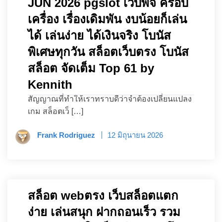
JUN 2026 pgslot เว็บพีจี ครอบ
เครื่อง เรื่องเดิมพัน งบน้อยก็เล่น
ได้ เล่นง่าย ได้เงินจริง โบนัส
พิเศษทุกวัน สล็อตเว็บตรง โบนัส
สล็อต จัดเต็ม Top 61 by
Kennith
สัญญาณที่ทำให้เราทราบดีว่าจำต้องเปลี่ยนแปลง
เกม สล็อตเว็ […]
Frank Rodriguez
12 มิถุนายน 2026
สล็อต webตรง เว็บสล็อตแตก
ง่าย เล่นสนุก ฝากถอนเร็ว รวม