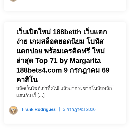
เว็บเปิดใหม่ 188betth เว็บแตก
ง่าย เกมสล็อตยอดนิยม โบนัส
แตกบ่อย พร้อมเครดิตฟรี ใหม่
ล่าสุด Top 71 by Margarita
188bets4.com 9 กรกฎาคม 69
คาสิโน
สลัดเว็บไซต์เก่าทิ้งไป! แล้วมากระชากโบนัสหลัก
แสนกับ เว็ […]
Frank Rodriguez
3 กรกฎาคม 2026