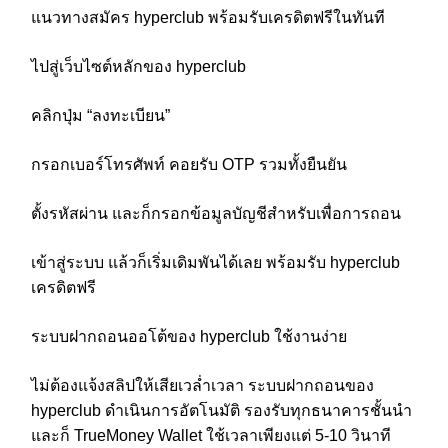
แนวทางสมัคร hyperclub พร้อมรับเครดิตฟรีในทันที
ไปสู่เว็บไซต์หลักของ hyperclub
คลิกปุ่ม “ลงทะเบียน”
กรอกเบอร์โทรศัพท์ คอยรับ OTP รวมทั้งยืนยัน
ตั้งรหัสผ่าน และก็กรอกข้อมูลบัญชีสำหรับเพื่อการถอน
เข้าสู่ระบบ แล้วก็เริ่มเดิมพันได้เลย พร้อมรับ hyperclub
เครดิตฟรี
ระบบฝากถอนออโต้ของ hyperclub ใช้งานง่าย
ไม่ต้องแจ้งสลิปให้เสียเวล่ำเวลา ระบบฝากถอนของ
hyperclub ดำเนินการอัตโนมัติ รองรับทุกธนาคารชั้นนำ
และก็ TrueMoney Wallet ใช้เวลาเพียงแต่ 5-10 วินาที