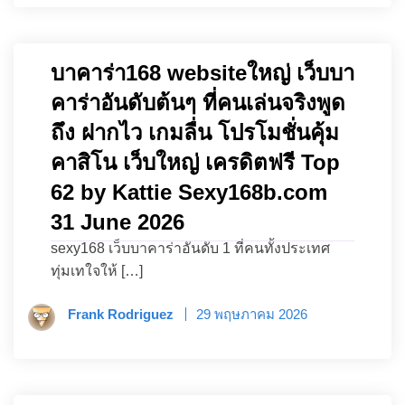
บาคาร่า168 websiteใหญ่ เว็บบา
คาร่าอันดับต้นๆ ที่คนเล่นจริงพูด
ถึง ฝากไว เกมลื่น โปรโมชั่นคุ้ม
คาสิโน เว็บใหญ่ เครดิตฟรี Top
62 by Kattie Sexy168b.com
31 June 2026
sexy168 เว็บบาคาร่าอันดับ 1 ที่คนทั้งประเทศ
ทุ่มเทใจให้ […]
Frank Rodriguez
29 พฤษภาคม 2026