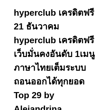
hyperclub เครดิตฟรี
21 ธันวาคม
hyperclub เครดิตฟรี
เว็บมั่นคงอันดับ 1เมนู
ภาษาไทยเต็มระบบ
ถอนออกได้ทุกยอด
Top 29 by
Alejandrina