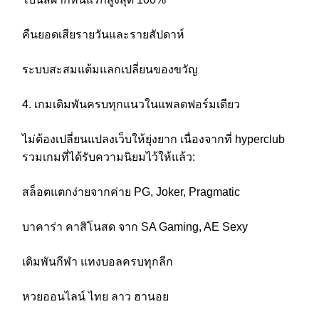
คืนยอดเสียรายวันและรายสัปดาห์
ระบบสะสมแต้มแลกเปลี่ยนของขวัญ
4. เกมเดิมพันครบทุกแนวในแพลตฟอร์มเดียว
ไม่ต้องเปลี่ยนแปลงเว็บให้ยุ่งยาก เนื่องจากที่ hyperclub
รวมเกมที่ได้รับความนิยมไว้ให้แล้ว:
สล็อตแตกง่ายจากค่าย PG, Joker, Pragmatic
บาคาร่า คาสิโนสด จาก SA Gaming, AE Sexy
เดิมพันกีฬา แทงบอลครบทุกลีก
หวยออนไลน์ ไทย ลาว ฮานอย