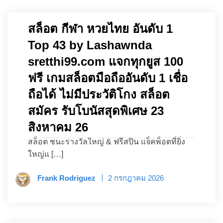
สล็อต กีฬา หวยไทย อันดับ 1
Top 43 by Lashawnda
sretthi99.com แจกทุกยูส 100
ฟรี เกมสล็อตมือถืออันดับ 1 เชื่อ
ถือได้ ไม่มีประวัติโกง สล็อต
สมัคร รับโบนัสสุดพิเศษ 23
สิงหาคม 26
สล็อต ชนะรางวัลใหญ่ & ฟรีสปิน แจ็คพ็อตที่ยิ่ง
ใหญ่แ […]
Frank Rodriguez
2 กรกฎาคม 2026