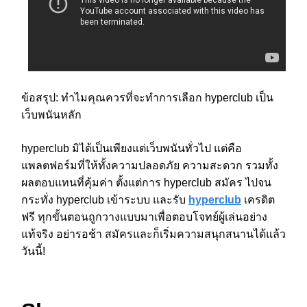
ข้อสรุป: ทำไมคุณควรที่จะทำการเลือก hyperclub เป็น
เว็บพนันหลัก
hyperclub มิได้เป็นเพียงแต่เว็บพนันทั่วไป แต่คือ
แพลตฟอร์มที่ให้ทั้งความปลอดภัย ความสะดวก รวมทั้ง
ผลตอบแทนที่คุ้มค่า ตั้งแต่การ hyperclub สมัคร ไปจน
กระทั่ง hyperclub เข้าระบบ และรับ
hyperclub
เครดิต
ฟรี ทุกขั้นตอนถูกวางแบบมาเพื่อตอบโจทย์ผู้เล่นอย่าง
แท้จริง อย่ารอช้า สมัครและก็เริ่มความสนุกสนานได้แล้ว
วันนี้!