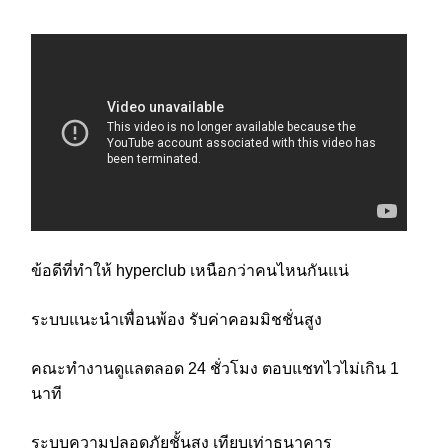
ข้อดีที่ทำให้ hyperclub เหนือกว่าคนไหนกันแน่
ระบบแนะนำเพื่อนพ้อง รับค่าคอมมิชชั่นสูง
คณะทำงานดูแลตลอด 24 ชั่วโมง ตอบแชทไวไม่เกิน 1
นาที
ระบบความปลอดภัยชั้นสูง เทียบเท่าธนาคาร