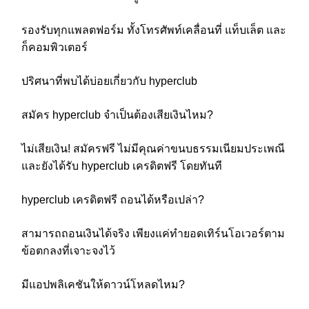
รองรับทุกแพลตฟอร์ม ทั้งโทรศัพท์เคลื่อนที่ แท็บเล็ต และ
ก็คอมพิวเตอร์
ปริศนาที่พบได้บ่อยเกี่ยวกับ hyperclub
สมัคร hyperclub จำเป็นต้องเสียเงินไหม?
ไม่เสียเงิน! สมัครฟรี ไม่มีคุณค่าขนบธรรมเนียมประเพณี
และยังได้รับ hyperclub เครดิตฟรี โดยทันที
hyperclub เครดิตฟรี ถอนได้หรือเปล่า?
สามารถถอนเงินได้จริง เพียงแค่ทำยอดเทิร์นโอเวอร์ตาม
ข้อตกลงที่เจาะจงไว้
มีแอปพลิเคชันให้ดาวน์โหลดไหม?