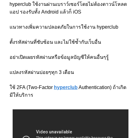
hyperclub ใช้งานผ่านเบราว์เซอร์โดยไม่ต้องดาวน์โหลด
แอป รองรับทั้ง Android แล้วก็ iOS
แนวทางเพิ่มความปลอดภัยในการใช้งาน hyperclub
ตั้งรหัสผ่านที่ซับซ้อน และไม่ใช้ซ้ำกับเว็บอื่น
อย่าเปิดเผยรหัสผ่านหรือข้อมูลบัญชีให้คนอื่นๆรู้
แปลงรหัสผ่านบ่อยๆทุก 3 เดือน
ใช้ 2FA (Two-Factor
hyperclub
Authentication) ถ้าเกิด
มีให้บริการ