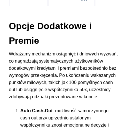
Opcje Dodatkowe i
Premie
Wdrażamy mechanizm osiągnięć i dniowych wyzwań,
co nagradzają systematycznych użytkowników
dodatkowymi kredytami i premiami bezpośrednio bez
wymogów przekręcenia. Po ukończeniu wskazanych
punktów milowych, takich jak 100 pomyślnych cash
out lub osiągnięcie współczynnika 50x, uczestnicy
zdobywają odznaki prezentowane w koncie.
Auto Cash-Out:
możliwość samoczynnego
cash out przy uprzednio ustalonym
współczynniku znosi emocjonalne decyzje i