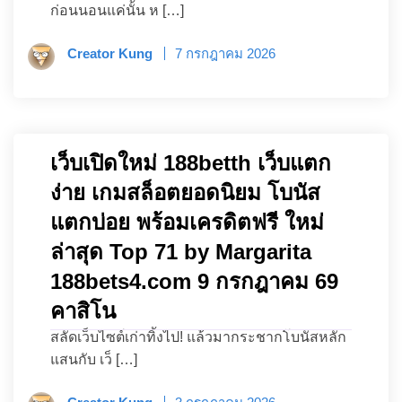
ก่อนนอนแค่นั้น ห […]
Creator Kung
7 กรกฎาคม 2026
เว็บเปิดใหม่ 188betth เว็บแตก
ง่าย เกมสล็อตยอดนิยม โบนัส
แตกบ่อย พร้อมเครดิตฟรี ใหม่
ล่าสุด Top 71 by Margarita
188bets4.com 9 กรกฎาคม 69
คาสิโน
สลัดเว็บไซต์เก่าทิ้งไป! แล้วมากระชากโบนัสหลัก
แสนกับ เว็ […]