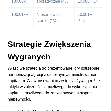
100.00x
sporadycznie (4%)
10,000 PLN
100.01x+
Niesamowicie
10,001+
rzadko (1%)
PLN
Strategie Zwiększenia
Wygranych
Właściwe strategia do prezentowanej gry potrzebuje
harmonizacji agresji z ostrożnym administrowaniem
kapitałem. Zaawansowani uczestnicy używają różne
taktyki w zależności z możliwego do wykorzystania
kapitału i możliwego do zaakceptowania stopnia
niepewności.