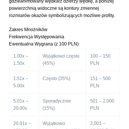
gdzieanimowany wędkarz dzierży wędkę, a poniżej
powierzchnią widoczne są kontury zmiennej
rozmiarów okazów symbolizujących możliwe profity.
Zakres Mnożników
Frekwencja Występowania
Ewentualna Wygrana (z 100 PLN)
1.00x –
Wyjątkowo często
100 – 150
1.50x
(45%)
PLN
1.51x –
Często (35%)
151 – 500
5.00x
PLN
5.01x –
Sporadycznie
501 – 2,000
20.00x
(15%)
PLN
20.01x –
Wyjątkowo
2,001 –