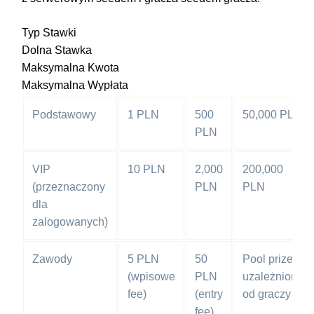
Typ Stawki
Dolna Stawka
Maksymalna Kwota
Maksymalna Wypłata
Podstawowy
1 PLN
500
50,000 PLN
PLN
VIP
10 PLN
2,000
200,000
(przeznaczony
PLN
PLN
dla
zalogowanych)
Zawody
5 PLN
50
Pool prize –
(wpisowe
PLN
uzależniony
fee)
(entry
od graczy
fee)