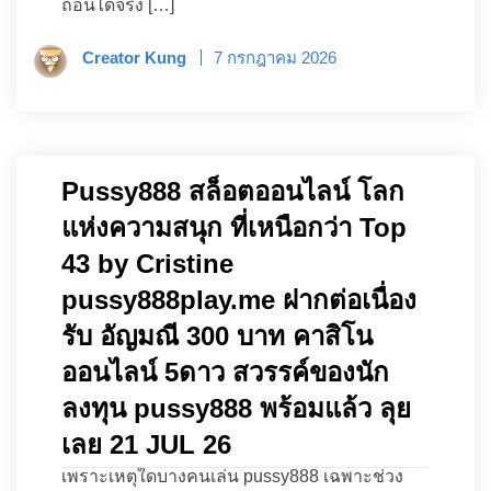
ถอนได้จริง […]
Creator Kung
7 กรกฎาคม 2026
Pussy888 สล็อตออนไลน์ โลก
แห่งความสนุก ที่เหนือกว่า Top
43 by Cristine
pussy888play.me ฝากต่อเนื่อง
รับ อัญมณี 300 บาท คาสิโน
ออนไลน์ 5ดาว สวรรค์ของนัก
ลงทุน pussy888 พร้อมแล้ว ลุย
เลย 21 JUL 26
เพราะเหตุใดบางคนเล่น pussy888 เฉพาะช่วง