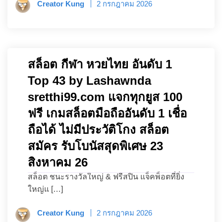
Creator Kung
2 กรกฎาคม 2026
สล็อต กีฬา หวยไทย อันดับ 1
Top 43 by Lashawnda
sretthi99.com แจกทุกยูส 100
ฟรี เกมสล็อตมือถืออันดับ 1 เชื่อ
ถือได้ ไม่มีประวัติโกง สล็อต
สมัคร รับโบนัสสุดพิเศษ 23
สิงหาคม 26
สล็อต ชนะรางวัลใหญ่ & ฟรีสปิน แจ็คพ็อตที่ยิ่ง
ใหญ่แ […]
Creator Kung
2 กรกฎาคม 2026