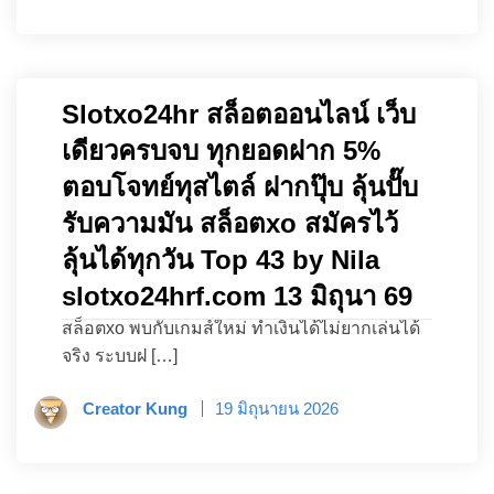
Slotxo24hr สล็อตออนไลน์ เว็บ
เดียวครบจบ ทุกยอดฝาก 5%
ตอบโจทย์ทุสไตล์ ฝากปุ๊บ ลุ้นปั๊บ
รับความมัน สล็อตxo สมัครไว้
ลุ้นได้ทุกวัน Top 43 by Nila
slotxo24hrf.com 13 มิถุนา 69
สล็อตxo พบกับเกมส์ใหม่ ทำเงินได้ไม่ยากเล่นได้
จริง ระบบฝ […]
Creator Kung
19 มิถุนายน 2026