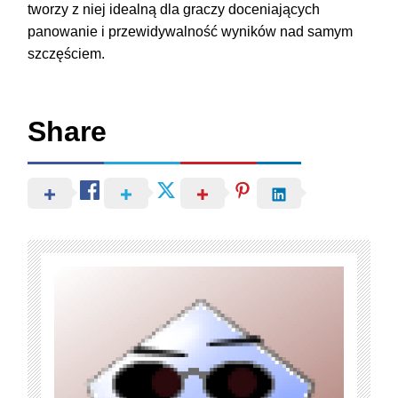
tworzy z niej idealną dla graczy doceniających
panowanie i przewidywalność wyników nad samym
szczęściem.
Share