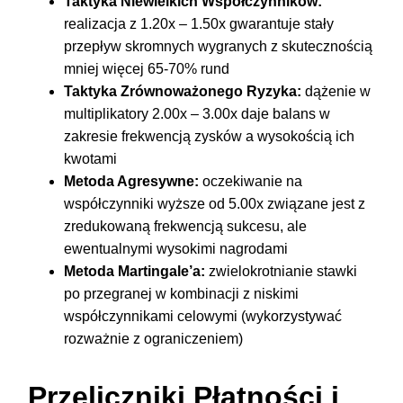
Taktyka Niewielkich Współczynników:
realizacja z 1.20x – 1.50x gwarantuje stały
przepływ skromnych wygranych z skutecznością
mniej więcej 65-70% rund
Taktyka Zrównoważonego Ryzyka:
dążenie w
multiplikatory 2.00x – 3.00x daje balans w
zakresie frekwencją zysków a wysokością ich
kwotami
Metoda Agresywne:
oczekiwanie na
współczynniki wyższe od 5.00x związane jest z
zredukowaną frekwencją sukcesu, ale
ewentualnymi wysokimi nagrodami
Metoda Martingale’a:
zwielokrotnianie stawki
po przegranej w kombinacji z niskimi
współczynnikami celowymi (wykorzystywać
rozważnie z ograniczeniem)
Przeliczniki Płatności i