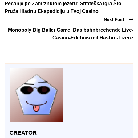
Pecanje po Zamrznutom jezeru: Strateška Igra Što
Pruža Hladnu Ekspediciju u Tvoj Casino
Next Post
Monopoly Big Baller Game: Das bahnbrechende Live-
Casino-Erlebnis mit Hasbro-Lizenz
CREATOR