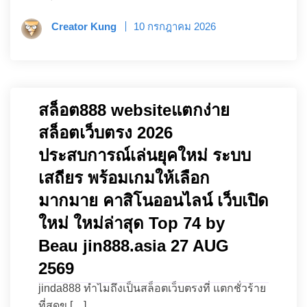
Creator Kung
10 กรกฎาคม 2026
สล็อต888 websiteแตกง่าย
สล็อตเว็บตรง 2026
ประสบการณ์เล่นยุคใหม่ ระบบ
เสถียร พร้อมเกมให้เลือก
มากมาย คาสิโนออนไลน์ เว็บเปิด
ใหม่ ใหม่ล่าสุด Top 74 by
Beau jin888.asia 27 AUG
2569
jinda888 ทำไมถึงเป็นสล็อตเว็บตรงที่ แตกชั่วร้าย
ที่สุดข […]