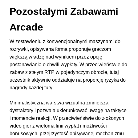
Pozostałymi Zabawami
Arcade
W zestawieniu z konwencjonalnymi maszynami do
rozrywki, opisywana forma proponuje graczom
większą władzę nad wynikiem przez opcję
postanawiania o chwili wypłaty. W przeciwieństwie do
zabaw z stałym RTP w pojedynczym obrocie, tutaj
uczestnik aktywnie oddziałuje na proporcję ryzyka do
nagrody każdej tury.
Minimalistyczna warstwa wizualna zmniejsza
dystraktory i pozwala ukierunkować uwagę na taktyce
i momencie reakcji. W przeciwieństwie do złożonych
video gier z wieloma linii wypłat i możliwości
bonusowych, przejrzystość opisywanej mechanizmu