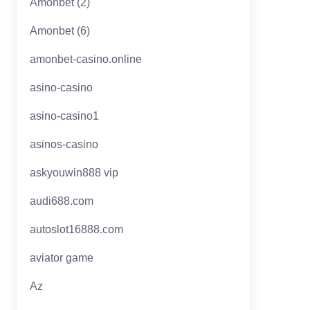
Amonbet (2)
Amonbet (6)
amonbet-casino.online
asino-casino
asino-casino1
asinos-casino
askyouwin888 vip
audi688.com
autoslot16888.com
aviator game
Az