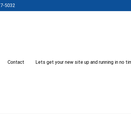
27-5032
Contact
Lets get your new site up and running in no ti