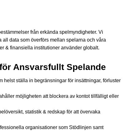
 bestämmelser från erkända spelmyndigheter. Vi
a all data som överförs mellan spelarna och våra
 & finansiella institutioner använder globalt.
 för Ansvarsfullt Spelande
helst ställa in begränsningar för insättningar, förluster
håller möjligheten att blockera av kontot tillfälligt eller
pelöversikt, statistik & redskap för att övervaka
rofessionella organisationer som Stödlinjen samt