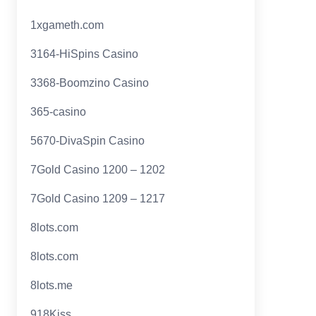
1xgameth.com
3164-HiSpins Casino
3368-Boomzino Casino
365-casino
5670-DivaSpin Casino
7Gold Casino 1200 – 1202
7Gold Casino 1209 – 1217
8lots.com
8lots.com
8lots.me
918Kiss