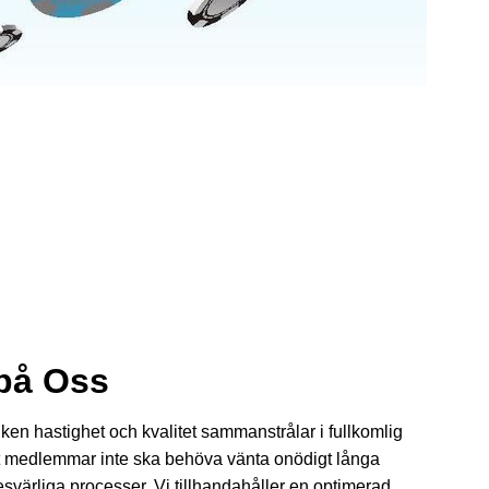
 på Oss
ilken hastighet och kvalitet sammanstrålar i fullkomlig
att medlemmar inte ska behöva vänta onödigt långa
värliga processer. Vi tillhandahåller en optimerad