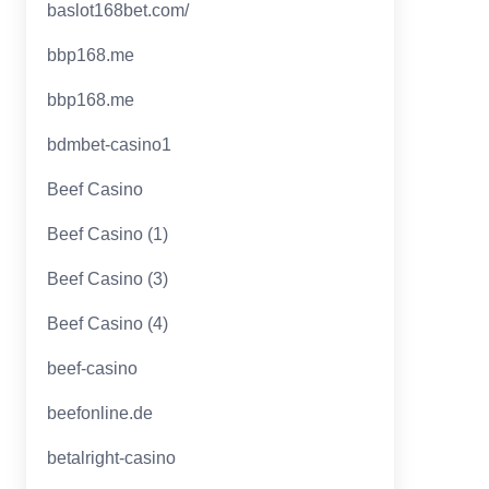
baslot168bet.com/
bbp168.me
bbp168.me
bdmbet-casino1
Beef Casino
Beef Casino (1)
Beef Casino (3)
Beef Casino (4)
beef-casino
beefonline.de
betalright-casino