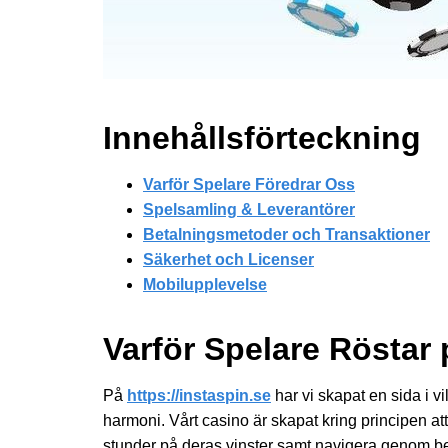
Innehållsförteckning
Varför Spelare Föredrar Oss
Spelsamling & Leverantörer
Betalningsmetoder och Transaktioner
Säkerhet och Licenser
Mobilupplevelse
Varför Spelare Röstar
På
https://instaspin.se
har vi skapat en sida i v
harmoni. Vårt casino är skapat kring principen 
stunder på deras vinster samt navigera genom bes