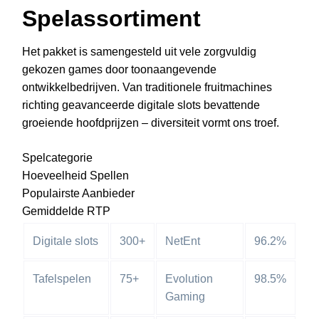
Spelassortiment
Het pakket is samengesteld uit vele zorgvuldig
gekozen games door toonaangevende
ontwikkelbedrijven. Van traditionele fruitmachines
richting geavanceerde digitale slots bevattende
groeiende hoofdprijzen – diversiteit vormt ons troef.
Spelcategorie
Hoeveelheid Spellen
Populairste Aanbieder
Gemiddelde RTP
Digitale slots
300+
NetEnt
96.2%
Tafelspelen
75+
Evolution
98.5%
Gaming