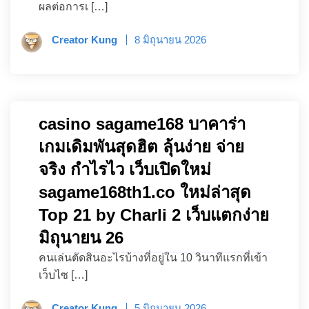
ผลต่อการเ […]
Creator Kung
8 มิถุนายน 2026
casino sagame168 บาคาร่า
เกมเดิมพันสุดฮิต ลุ้นง่าย จ่าย
จริง กำไรไว เว็บเปิดใหม่
sagame168th1.co ใหม่ล่าสุด
Top 21 by Charli 2 เว็บแตกง่าย
มิถุนายน 26
คนเล่นตัดสินอะไรบ้างที่อยู่ใน 10 วินาทีแรกที่เข้า
เว็บไซ […]
Creator Kung
5 มิถุนายน 2026