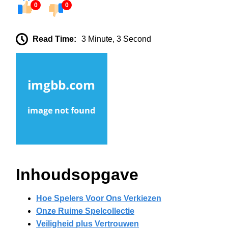
0
0
Read Time:
3 Minute, 3 Second
Inhoudsopgave
Hoe Spelers Voor Ons Verkiezen
Onze Ruime Spelcollectie
Veiligheid plus Vertrouwen