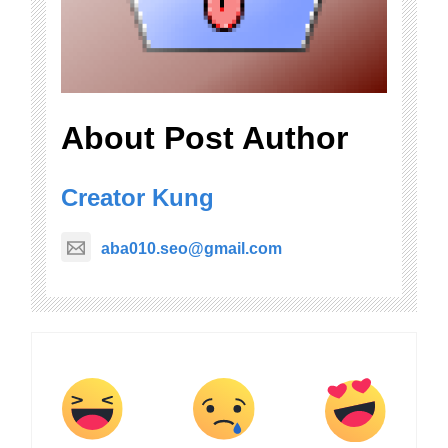
About Post Author
Creator Kung
aba010.seo@gmail.com