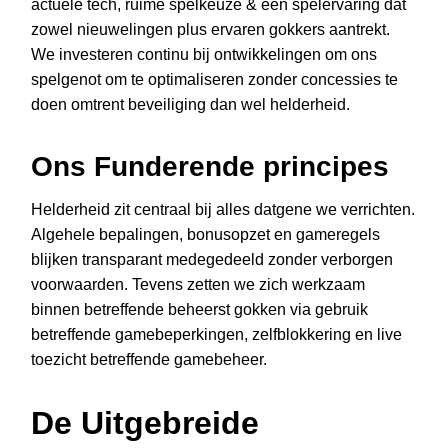
actuele tech, ruime spelkeuze & een spelervaring dat
zowel nieuwelingen plus ervaren gokkers aantrekt.
We investeren continu bij ontwikkelingen om ons
spelgenot om te optimaliseren zonder concessies te
doen omtrent beveiliging dan wel helderheid.
Ons Funderende principes
Helderheid zit centraal bij alles datgene we verrichten.
Algehele bepalingen, bonusopzet en gameregels
blijken transparant medegedeeld zonder verborgen
voorwaarden. Tevens zetten we zich werkzaam
binnen betreffende beheerst gokken via gebruik
betreffende gamebeperkingen, zelfblokkering en live
toezicht betreffende gamebeheer.
De Uitgebreide