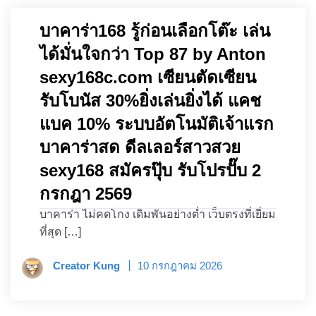
บาคาร่า168 รู้ก่อนเลือกโต๊ะ เล่น
ได้มั่นใจกว่า Top 87 by Anton
sexy168c.com เซียนตัดเซียน
รับโบนัส 30%ยิ่งเล่นยิ่งได้ แคช
แบค 10% ระบบอัตโนมัติเจ้าแรก
บาคาร่าสด ดีลเลอร์สาวสวย
sexy168 สมัครปุ๊บ รับโปรปั๊บ 2
กรกฎา 2569
บาคาร่า ไม่คดโกง เดิมพันอย่างต่ำ เว็บตรงที่เยี่ยม
ที่สุด […]
Creator Kung
10 กรกฎาคม 2026