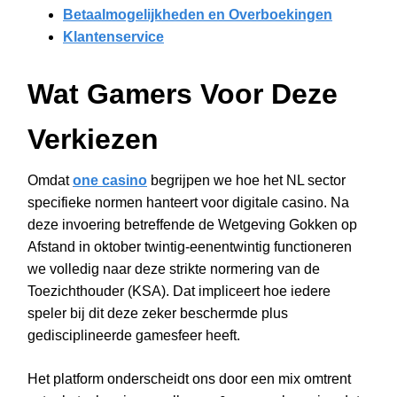
Betaalmogelijkheden en Overboekingen
Klantenservice
Wat Gamers Voor Deze
Verkiezen
Omdat
one casino
begrijpen we hoe het NL sector
specifieke normen hanteert voor digitale casino. Na
deze invoering betreffende de Wetgeving Gokken op
Afstand in oktober twintig-eenentwintig functioneren
we volledig naar deze strikte normering van de
Toezichthouder (KSA). Dat impliceert hoe iedere
speler bij dit deze zeker beschermde plus
gedisciplineerde gamesfeer heeft.
Het platform onderscheidt ons door een mix omtrent