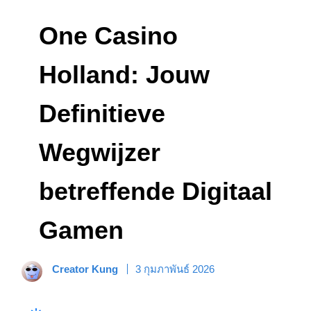
One Casino
Holland: Jouw
Definitieve
Wegwijzer
betreffende Digitaal
Gamen
Creator Kung
3 กุมภาพันธ์ 2026