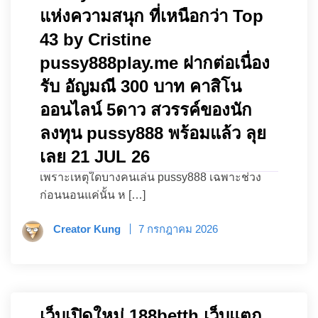
แห่งความสนุก ที่เหนือกว่า Top
43 by Cristine
pussy888play.me ฝากต่อเนื่อง
รับ อัญมณี 300 บาท คาสิโน
ออนไลน์ 5ดาว สวรรค์ของนัก
ลงทุน pussy888 พร้อมแล้ว ลุย
เลย 21 JUL 26
เพราะเหตุใดบางคนเล่น pussy888 เฉพาะช่วง
ก่อนนอนแค่นั้น ห […]
Creator Kung
7 กรกฎาคม 2026
เว็บเปิดใหม่ 188betth เว็บแตก