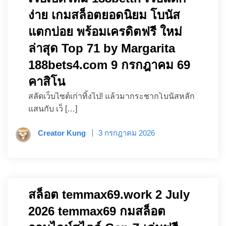
ง่าย เกมสล็อตยอดนิยม โบนัส
แตกบ่อย พร้อมเครดิตฟรี ใหม่
ล่าสุด Top 71 by Margarita
188bets4.com 9 กรกฎาคม 69
คาสิโน
สลัดเว็บไซต์เก่าทิ้งไป! แล้วมากระชากโบนัสหลัก
แสนกับ เว็ […]
Creator Kung
3 กรกฎาคม 2026
สล็อต temmax69.work 2 July
2026 temmax69 กมสล็อต