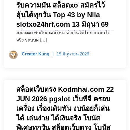
รับความมัน สล็อตxo สมัครไว้
ลุ้นได้ทุกวัน Top 43 by Nila
slotxo24hrf.com 13 มิถุนา 69
สล็อตxo พบกับเกมส์ใหม่ ทำเงินได้ไม่ยากเล่นได้
จริง ระบบฝ […]
Creator Kung
19 มิถุนายน 2026
สล็อตเว็บตรง Kodmhai.com 22
JUN 2026 pgslot เว็บพีจี ครอบ
เครื่อง เรื่องเดิมพัน งบน้อยก็เล่น
ได้ เล่นง่าย ได้เงินจริง โบนัส
พิเศษทุกวัน สล็อตเว็บตรง โบนัส