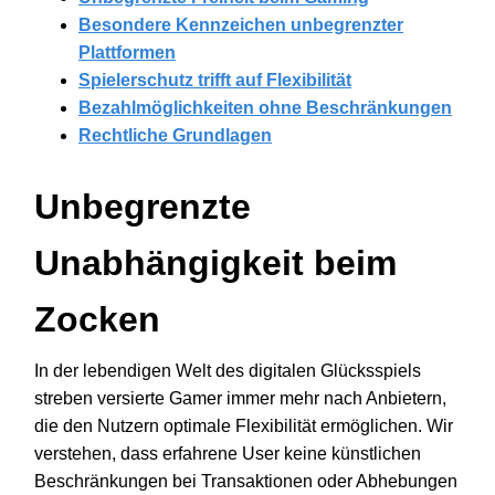
Besondere Kennzeichen unbegrenzter
Plattformen
Spielerschutz trifft auf Flexibilität
Bezahlmöglichkeiten ohne Beschränkungen
Rechtliche Grundlagen
Unbegrenzte
Unabhängigkeit beim
Zocken
In der lebendigen Welt des digitalen Glücksspiels
streben versierte Gamer immer mehr nach Anbietern,
die den Nutzern optimale Flexibilität ermöglichen. Wir
verstehen, dass erfahrene User keine künstlichen
Beschränkungen bei Transaktionen oder Abhebungen