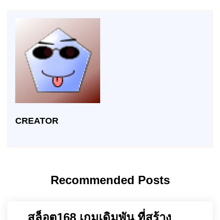
CREATOR
Recommended Posts
สล็อต168 เกมเดิมพัน ที่สร้าง