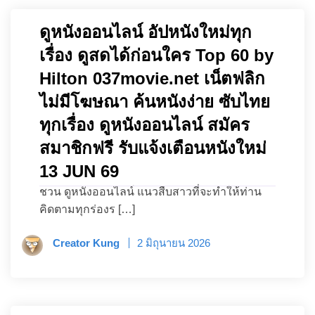
ดูหนังออนไลน์ อัปหนังใหม่ทุก
เรื่อง ดูสดได้ก่อนใคร Top 60 by
Hilton 037movie.net เน็ตฟลิก
ไม่มีโฆษณา ค้นหนังง่าย ซับไทย
ทุกเรื่อง ดูหนังออนไลน์ สมัคร
สมาชิกฟรี รับแจ้งเตือนหนังใหม่
13 JUN 69
ชวน ดูหนังออนไลน์ แนวสืบสาวที่จะทำให้ท่าน
คิดตามทุกร่องร […]
Creator Kung
2 มิถุนายน 2026