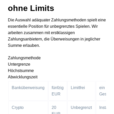
ohne Limits
Die Auswahl adäquater Zahlungsmethoden spielt eine
essentielle Position für unbegrenztes Spielen. Wir
arbeiten zusammen mit erstklassigen
Zahlungsanbietern, die Überweisungen in jeglicher
Summe erlauben.
Zahlungsmethode
Untergrenze
Höchstsumme
Abwicklungszeit
Banküberweisung
fünfzig
Limitfrei
ein bis 
EUR
Geschäf
Crypto
20
Unbegrenzt
Instant
EUR