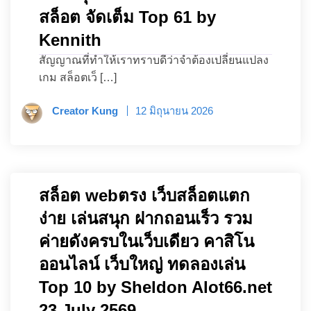
สล็อต จัดเต็ม Top 61 by
Kennith
สัญญาณที่ทำให้เราทราบดีว่าจำต้องเปลี่ยนแปลง
เกม สล็อตเว็ […]
Creator Kung
12 มิถุนายน 2026
สล็อต webตรง เว็บสล็อตแตก
ง่าย เล่นสนุก ฝากถอนเร็ว รวม
ค่ายดังครบในเว็บเดียว คาสิโน
ออนไลน์ เว็บใหญ่ ทดลองเล่น
Top 10 by Sheldon Alot66.net
23 July 2569