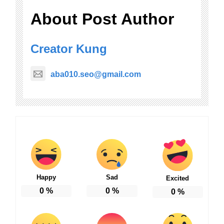
About Post Author
Creator Kung
aba010.seo@gmail.com
Happy
Sad
Excited
0
%
0
%
0
%