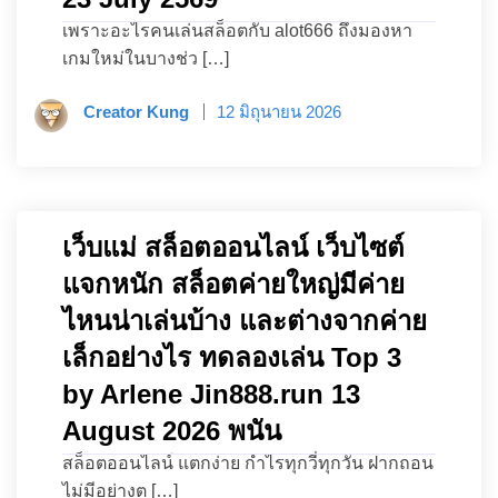
เพราะอะไรคนเล่นสล็อตกับ alot666 ถึงมองหา
เกมใหม่ในบางช่ว […]
Creator Kung
12 มิถุนายน 2026
เว็บแม่ สล็อตออนไลน์ เว็บไซต์
แจกหนัก สล็อตค่ายใหญ่มีค่าย
ไหนน่าเล่นบ้าง และต่างจากค่าย
เล็กอย่างไร ทดลองเล่น Top 3
by Arlene Jin888.run 13
August 2026 พนัน
สล็อตออนไลน์ แตกง่าย กำไรทุกวี่ทุกวัน ฝากถอน
ไม่มีอย่างต […]