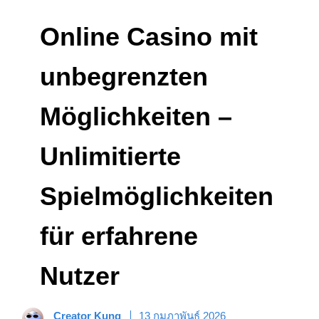
Online Casino mit
unbegrenzten
Möglichkeiten –
Unlimitierte
Spielmöglichkeiten
für erfahrene
Nutzer
Creator Kung
13 กุมภาพันธ์ 2026