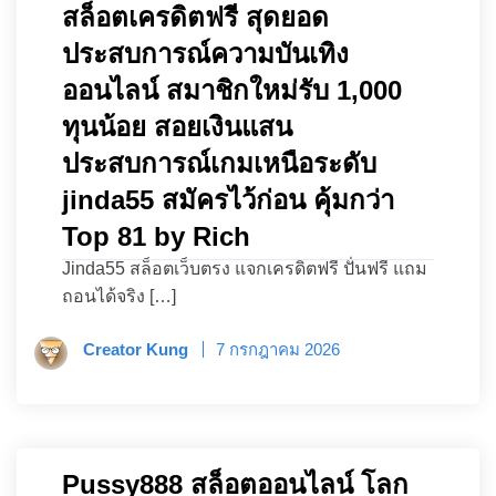
สล็อตเครดิตฟรี สุดยอด
ประสบการณ์ความบันเทิง
ออนไลน์ สมาชิกใหม่รับ 1,000
ทุนน้อย สอยเงินแสน
ประสบการณ์เกมเหนือระดับ
jinda55 สมัครไว้ก่อน คุ้มกว่า
Top 81 by Rich
Jinda55 สล็อตเว็บตรง แจกเครดิตฟรี ปั่นฟรี แถม
ถอนได้จริง […]
Creator Kung
7 กรกฎาคม 2026
Pussy888 สล็อตออนไลน์ โลก