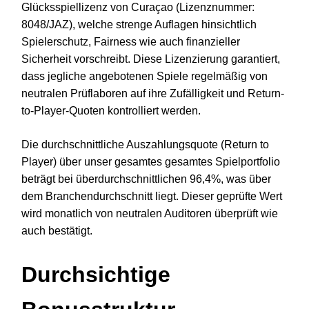
Glücksspiellizenz von Curaçao (Lizenznummer:
8048/JAZ), welche strenge Auflagen hinsichtlich
Spielerschutz, Fairness wie auch finanzieller
Sicherheit vorschreibt. Diese Lizenzierung garantiert,
dass jegliche angebotenen Spiele regelmäßig von
neutralen Prüflaboren auf ihre Zufälligkeit und Return-
to-Player-Quoten kontrolliert werden.
Die durchschnittliche Auszahlungsquote (Return to
Player) über unser gesamtes gesamtes Spielportfolio
beträgt bei überdurchschnittlichen 96,4%, was über
dem Branchendurchschnitt liegt. Dieser geprüfte Wert
wird monatlich von neutralen Auditoren überprüft wie
auch bestätigt.
Durchsichtige