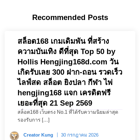
Recommended Posts
สล็อต168 เกมเดิมพัน ที่สร้าง
ความบันเทิง ดีที่สุด Top 50 by
Hollis Hengjing168d.com วัน
เกิดรับเลย 300 ฝาก-ถอน รวดเร็ว
ไลฟ์สด สล็อต ยิงปลา กีฬา ไพ่
hengjing168 แจก เครดิตฟรี
เยอะที่สุด 21 Sep 2569
สล็อต168 เว็บตรง No.1 ที่ได้รับความนิยมล่าสุด
รองรับการ […]
Creator Kung
30 กรกฎาคม 2026