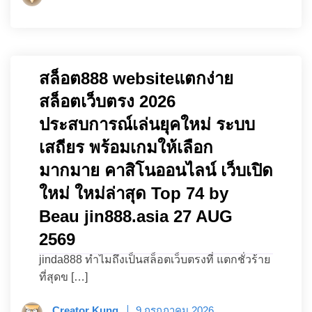
สล็อต888 websiteแตกง่าย
สล็อตเว็บตรง 2026
ประสบการณ์เล่นยุคใหม่ ระบบ
เสถียร พร้อมเกมให้เลือก
มากมาย คาสิโนออนไลน์ เว็บเปิด
ใหม่ ใหม่ล่าสุด Top 74 by
Beau jin888.asia 27 AUG
2569
jinda888 ทำไมถึงเป็นสล็อตเว็บตรงที่ แตกชั่วร้าย
ที่สุดข […]
Creator Kung
9 กรกฎาคม 2026