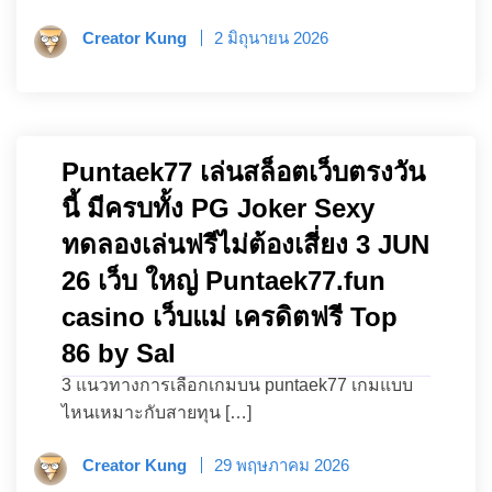
Creator Kung
2 มิถุนายน 2026
Puntaek77 เล่นสล็อตเว็บตรงวัน
นี้ มีครบทั้ง PG Joker Sexy
ทดลองเล่นฟรีไม่ต้องเสี่ยง 3 JUN
26 เว็บ ใหญ่ Puntaek77.fun
casino เว็บแม่ เครดิตฟรี Top
86 by Sal
3 แนวทางการเลือกเกมบน puntaek77 เกมแบบ
ไหนเหมาะกับสายทุน […]
Creator Kung
29 พฤษภาคม 2026