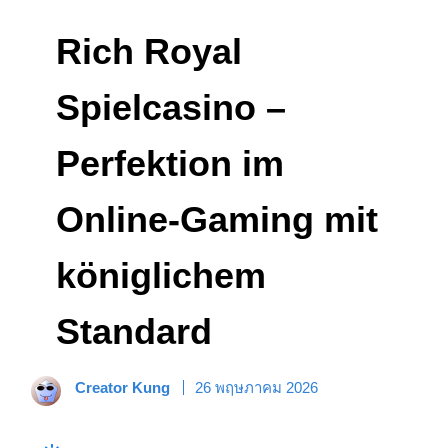
Rich Royal
Spielcasino –
Perfektion im
Online-Gaming mit
königlichem
Standard
Creator Kung
26 พฤษภาคม 2026