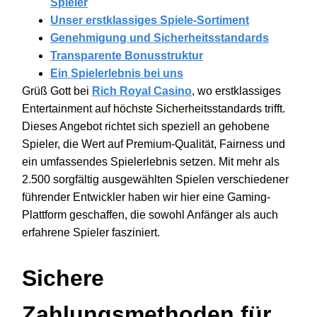
Spieler
Unser erstklassiges Spiele-Sortiment
Genehmigung und Sicherheitsstandards
Transparente Bonusstruktur
Ein Spielerlebnis bei uns
Grüß Gott bei
Rich Royal Casino
, wo erstklassiges
Entertainment auf höchste Sicherheitsstandards trifft.
Dieses Angebot richtet sich speziell an gehobene
Spieler, die Wert auf Premium-Qualität, Fairness und
ein umfassendes Spielerlebnis setzen. Mit mehr als
2.500 sorgfältig ausgewählten Spielen verschiedener
führender Entwickler haben wir hier eine Gaming-
Plattform geschaffen, die sowohl Anfänger als auch
erfahrene Spieler fasziniert.
Sichere
Zahlungsmethoden für