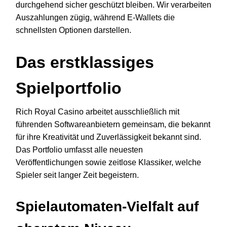
durchgehend sicher geschützt bleiben. Wir verarbeiten
Auszahlungen zügig, während E-Wallets die
schnellsten Optionen darstellen.
Das erstklassiges
Spielportfolio
Rich Royal Casino arbeitet ausschließlich mit
führenden Softwareanbietern gemeinsam, die bekannt
für ihre Kreativität und Zuverlässigkeit bekannt sind.
Das Portfolio umfasst alle neuesten
Veröffentlichungen sowie zeitlose Klassiker, welche
Spieler seit langer Zeit begeistern.
Spielautomaten-Vielfalt auf