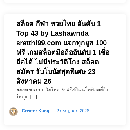
สล็อต กีฬา หวยไทย อันดับ 1
Top 43 by Lashawnda
sretthi99.com แจกทุกยูส 100
ฟรี เกมสล็อตมือถืออันดับ 1 เชื่อ
ถือได้ ไม่มีประวัติโกง สล็อต
สมัคร รับโบนัสสุดพิเศษ 23
สิงหาคม 26
สล็อต ชนะรางวัลใหญ่ & ฟรีสปิน แจ็คพ็อตที่ยิ่ง
ใหญ่แ […]
Creator Kung
2 กรกฎาคม 2026