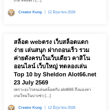
เกม สล็อตเว็ […]
Creator Kung
12 มิถุนายน 2026
สล็อต webตรง เว็บสล็อตแตก
ง่าย เล่นสนุก ฝากถอนเร็ว รวม
ค่ายดังครบในเว็บเดียว คาสิโน
ออนไลน์ เว็บใหญ่ ทดลองเล่น
Top 10 by Sheldon Alot66.net
23 July 2569
เพราะอะไรคนเล่นสล็อตกับ alot666 ถึงมองหา
เกมใหม่ในบางช่ว […]
Creator Kung
12 มิถุนายน 2026