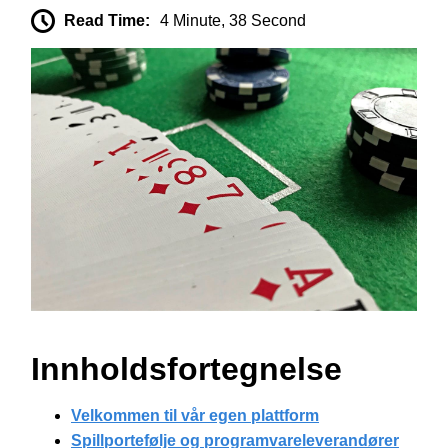
Read Time:
4 Minute, 38 Second
Innholdsfortegnelse
Velkommen til vår egen plattform
Spillportefølje og programvareleverandører