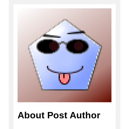
About Post Author