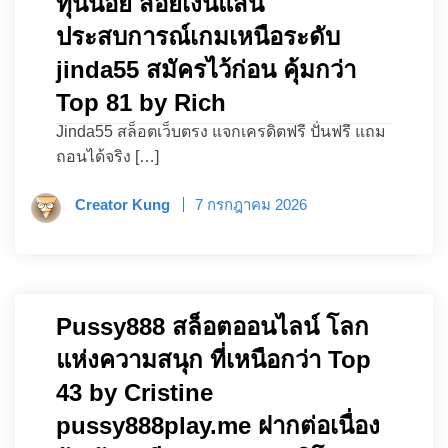
ทุนน้อย สอยเงินแสน
ประสบการณ์เกมเหนือระดับ
jinda55 สมัครไว้ก่อน คุ้มกว่า
Top 81 by Rich
Jinda55 สล็อตเว็บตรง แจกเครดิตฟรี ปั่นฟรี แถม
ถอนได้จริง […]
Creator Kung
7 กรกฎาคม 2026
Pussy888 สล็อตออนไลน์ โลก
แห่งความสนุก ที่เหนือกว่า Top
43 by Cristine
pussy888play.me ฝากต่อเนื่อง