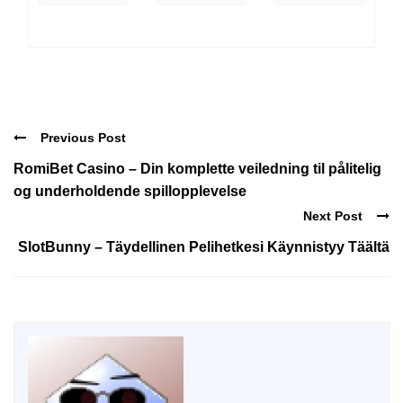
Previous Post
RomiBet Casino – Din komplette veiledning til pålitelig
og underholdende spillopplevelse
Next Post
SlotBunny – Täydellinen Pelihetkesi Käynnistyy Täältä