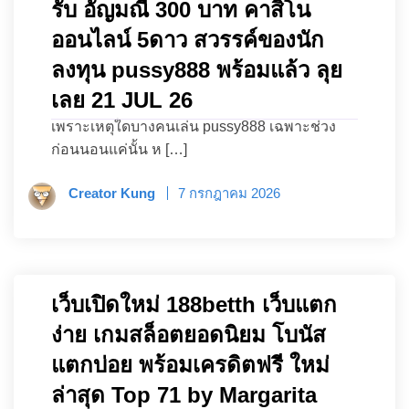
รับ อัญมณี 300 บาท คาสิโน
ออนไลน์ 5ดาว สวรรค์ของนัก
ลงทุน pussy888 พร้อมแล้ว ลุย
เลย 21 JUL 26
เพราะเหตุใดบางคนเล่น pussy888 เฉพาะช่วง
ก่อนนอนแค่นั้น ห […]
Creator Kung
7 กรกฎาคม 2026
เว็บเปิดใหม่ 188betth เว็บแตก
ง่าย เกมสล็อตยอดนิยม โบนัส
แตกบ่อย พร้อมเครดิตฟรี ใหม่
ล่าสุด Top 71 by Margarita