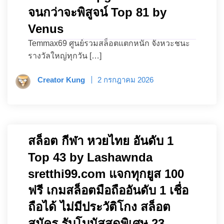
จนกว่าจะพิสูจน์ Top 81 by
Venus
Temmax69 ศูนย์รวมสล็อตแตกหนัก จังหวะชนะ
รางวัลใหญ่ทุกวัน […]
Creator Kung
2 กรกฎาคม 2026
สล็อต กีฬา หวยไทย อันดับ 1
Top 43 by Lashawnda
sretthi99.com แจกทุกยูส 100
ฟรี เกมสล็อตมือถืออันดับ 1 เชื่อ
ถือได้ ไม่มีประวัติโกง สล็อต
สมัคร รับโบนัสสุดพิเศษ 23