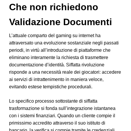
Che non richiedono
Validazione Documenti
L’attuale comparto del gaming su internet ha
attraversato una evoluzione sostanziale negli passati
periodi, in virtù all’introduzione di piattaforme che
eliminano interamente la richiesta di trasmettere
documentazione d’identità. Siffatta rivoluzione
risponde a una necessità reale dei giocatori: accedere
ai servizi di intrattenimento in maniera veloce,
evitando estese tempistiche procedurali.
Lo specifico processo sottostante di siffatta
trasformazione si fonda sull’integrazione istantanea
con i sistemi finanziari. Quando un cliente compie il
primissimo accredito attraverso il suo istituto di
bancario, la verifica si compie tramite le credenziali