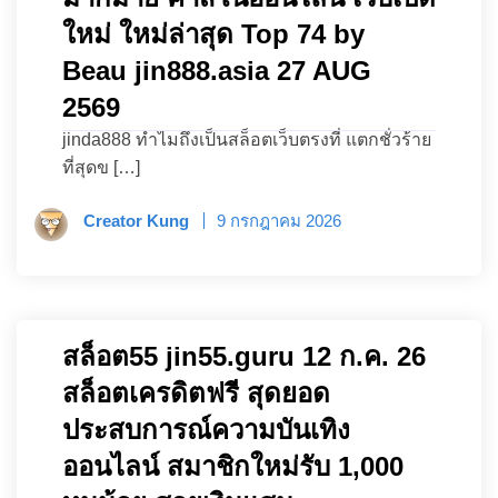
ใหม่ ใหม่ล่าสุด Top 74 by
Beau jin888.asia 27 AUG
2569
jinda888 ทำไมถึงเป็นสล็อตเว็บตรงที่ แตกชั่วร้าย
ที่สุดข […]
Creator Kung
9 กรกฎาคม 2026
สล็อต55 jin55.guru 12 ก.ค. 26
สล็อตเครดิตฟรี สุดยอด
ประสบการณ์ความบันเทิง
ออนไลน์ สมาชิกใหม่รับ 1,000