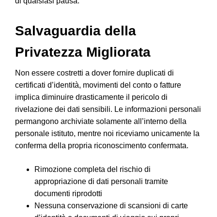
di qualsiasi pausa.
Salvaguardia della
Privatezza Migliorata
Non essere costretti a dover fornire duplicati di
certificati d’identità, movimenti del conto o fatture
implica diminuire drasticamente il pericolo di
rivelazione dei dati sensibili. Le informazioni personali
permangono archiviate solamente all’interno della
personale istituto, mentre noi riceviamo unicamente la
conferma della propria riconoscimento confermata.
Rimozione completa del rischio di
appropriazione di dati personali tramite
documenti riprodotti
Nessuna conservazione di scansioni di carte