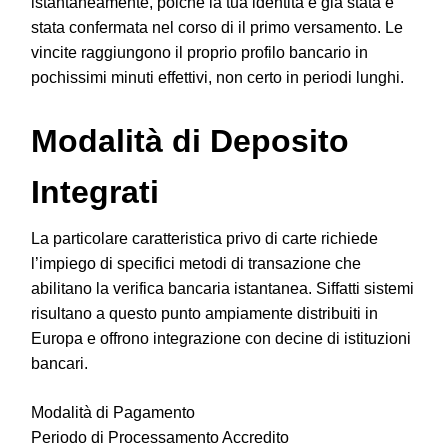
istantaneamente, poiché la tua identità è già stata è
stata confermata nel corso di il primo versamento. Le
vincite raggiungono il proprio profilo bancario in
pochissimi minuti effettivi, non certo in periodi lunghi.
Modalità di Deposito
Integrati
La particolare caratteristica privo di carte richiede
l’impiego di specifici metodi di transazione che
abilitano la verifica bancaria istantanea. Siffatti sistemi
risultano a questo punto ampiamente distribuiti in
Europa e offrono integrazione con decine di istituzioni
bancari.
Modalità di Pagamento
Periodo di Processamento Accredito