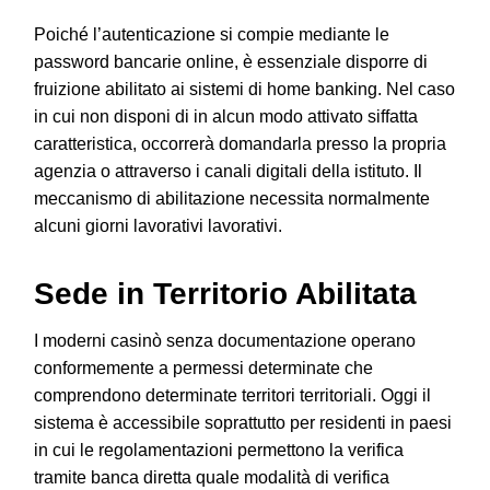
Poiché l’autenticazione si compie mediante le
password bancarie online, è essenziale disporre di
fruizione abilitato ai sistemi di home banking. Nel caso
in cui non disponi di in alcun modo attivato siffatta
caratteristica, occorrerà domandarla presso la propria
agenzia o attraverso i canali digitali della istituto. Il
meccanismo di abilitazione necessita normalmente
alcuni giorni lavorativi lavorativi.
Sede in Territorio Abilitata
I moderni casinò senza documentazione operano
conformemente a permessi determinate che
comprendono determinate territori territoriali. Oggi il
sistema è accessibile soprattutto per residenti in paesi
in cui le regolamentazioni permettono la verifica
tramite banca diretta quale modalità di verifica