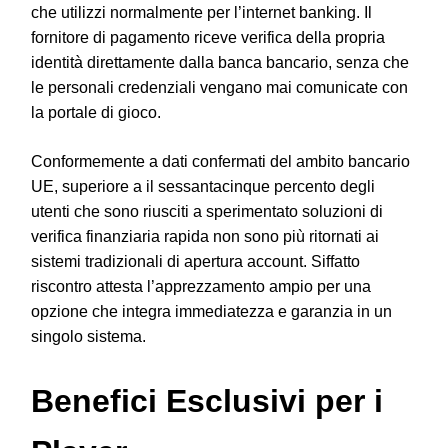
che utilizzi normalmente per l’internet banking. Il
fornitore di pagamento riceve verifica della propria
identità direttamente dalla banca bancario, senza che
le personali credenziali vengano mai comunicate con
la portale di gioco.
Conformemente a dati confermati del ambito bancario
UE, superiore a il sessantacinque percento degli
utenti che sono riusciti a sperimentato soluzioni di
verifica finanziaria rapida non sono più ritornati ai
sistemi tradizionali di apertura account. Siffatto
riscontro attesta l’apprezzamento ampio per una
opzione che integra immediatezza e garanzia in un
singolo sistema.
Benefici Esclusivi per i