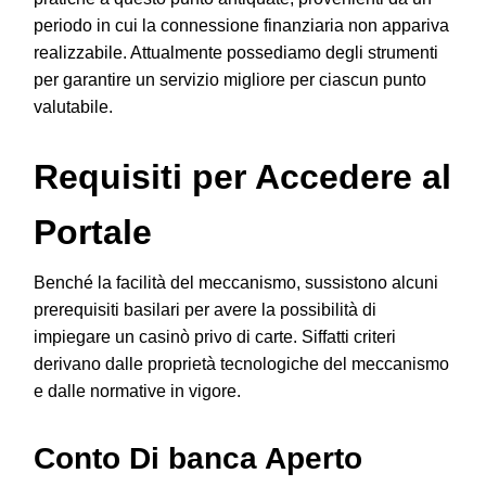
periodo in cui la connessione finanziaria non appariva
realizzabile. Attualmente possediamo degli strumenti
per garantire un servizio migliore per ciascun punto
valutabile.
Requisiti per Accedere al
Portale
Benché la facilità del meccanismo, sussistono alcuni
prerequisiti basilari per avere la possibilità di
impiegare un casinò privo di carte. Siffatti criteri
derivano dalle proprietà tecnologiche del meccanismo
e dalle normative in vigore.
Conto Di banca Aperto