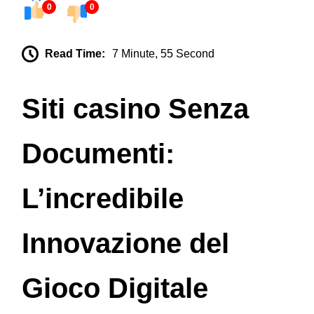
0
0
Read Time:
7 Minute, 55 Second
Siti casino Senza
Documenti:
L’incredibile
Innovazione del
Gioco Digitale