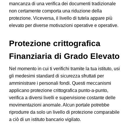
mancanza di una verifica dei documenti tradizionale
non certamente comporta una riduzione della
protezione. Viceversa, il livello di tutela appare più
elevato per diverse motivazioni operative e operative.
Protezione crittografica
Finanziaria di Grado Elevato
Nel momento in cui ti verifichi tramite la tua istituto, usi
gli medesimi standard di sicurezza sfruttati per
amministrare i personali fondi. Questi meccanismi
applicano protezione crittografica punto-a-punto,
verifica a diversi livelli e supervisione costante delle
movimentazioni anomale. Alcun portale potrebbe
riprodurre da solo un livello di protezione comparabile
a ciò di un istituto bancario vigilato.