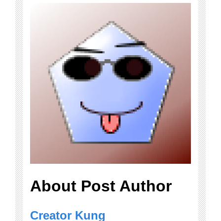
About Post Author
Creator Kung