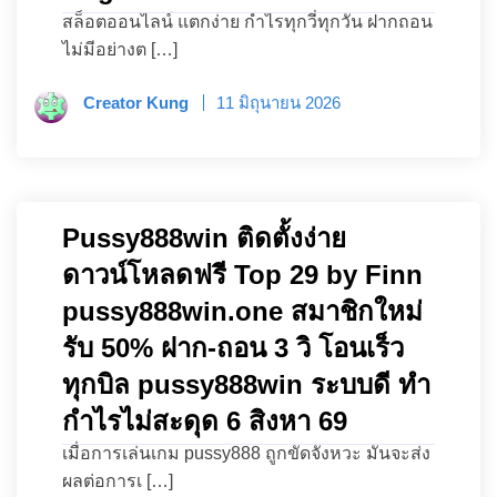
สล็อตออนไลน์ แตกง่าย กำไรทุกวี่ทุกวัน ฝากถอน
ไม่มีอย่างต […]
Creator Kung
11 มิถุนายน 2026
Pussy888win ติดตั้งง่าย
ดาวน์โหลดฟรี Top 29 by Finn
pussy888win.one สมาชิกใหม่
รับ 50% ฝาก-ถอน 3 วิ โอนเร็ว
ทุกบิล pussy888win ระบบดี ทำ
กำไรไม่สะดุด 6 สิงหา 69
เมื่อการเล่นเกม pussy888 ถูกขัดจังหวะ มันจะส่ง
ผลต่อการเ […]