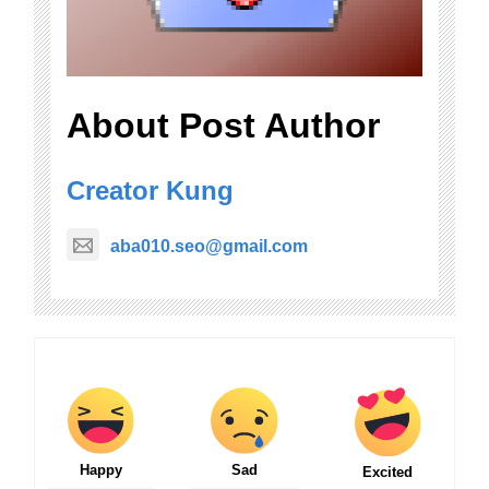
About Post Author
Creator Kung
aba010.seo@gmail.com
Happy
Sad
Excited