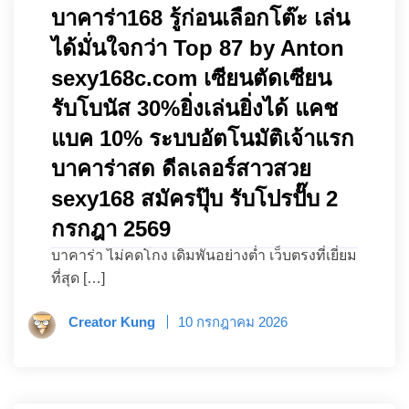
บาคาร่า168 รู้ก่อนเลือกโต๊ะ เล่น
ได้มั่นใจกว่า Top 87 by Anton
sexy168c.com เซียนตัดเซียน
รับโบนัส 30%ยิ่งเล่นยิ่งได้ แคช
แบค 10% ระบบอัตโนมัติเจ้าแรก
บาคาร่าสด ดีลเลอร์สาวสวย
sexy168 สมัครปุ๊บ รับโปรปั๊บ 2
กรกฎา 2569
บาคาร่า ไม่คดโกง เดิมพันอย่างต่ำ เว็บตรงที่เยี่ยม
ที่สุด […]
Creator Kung
10 กรกฎาคม 2026