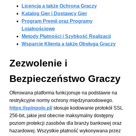
Licencja a także Ochrona Graczy
Katalog Gier i Dostawcy Gier
Program Premii oraz Programy
Lojalnościowe
Metody Płatności i Szybkość Realizacji
Wsparcie Klienta a także Obsługa Graczy
Zezwolenie i
Bezpieczeństwo Graczy
Oferowana platforma funkcjonuje na podstawie na
restrykcyjne normy ochrony międzynarodowego.
https://spinpolo.pl/
stosuje kodowanie protokół SSL
256-bit, jakie jest obecnie maksymalny dostępny
poziom protekcji zasobów dla branży bankowej oraz
hazardowej. Wszystkie płatność wykonywana przez