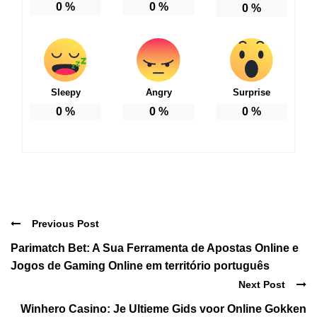
0
%
0
%
0
%
Sleepy
Angry
Surprise
0
%
0
%
0
%
Previous Post
Parimatch Bet: A Sua Ferramenta de Apostas Online e
Jogos de Gaming Online em território português
Next Post
Winhero Casino: Je Ultieme Gids voor Online Gokken