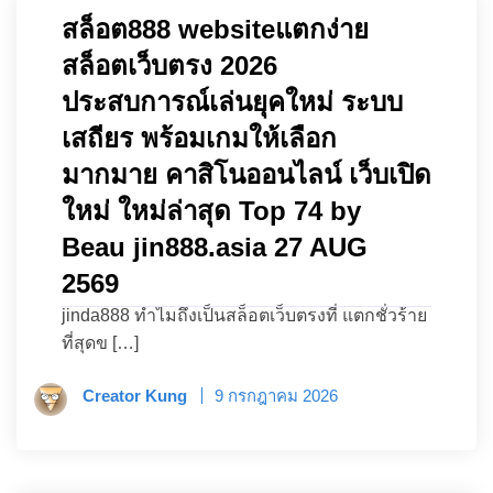
สล็อต888 websiteแตกง่าย
สล็อตเว็บตรง 2026
ประสบการณ์เล่นยุคใหม่ ระบบ
เสถียร พร้อมเกมให้เลือก
มากมาย คาสิโนออนไลน์ เว็บเปิด
ใหม่ ใหม่ล่าสุด Top 74 by
Beau jin888.asia 27 AUG
2569
jinda888 ทำไมถึงเป็นสล็อตเว็บตรงที่ แตกชั่วร้าย
ที่สุดข […]
Creator Kung
9 กรกฎาคม 2026