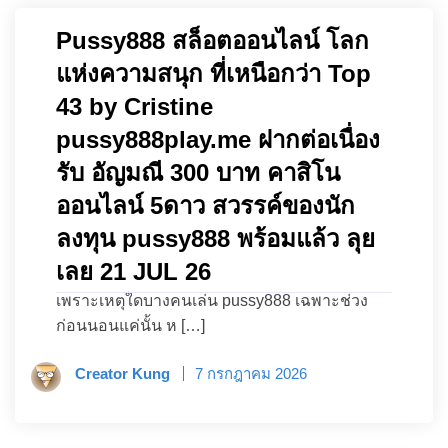
Pussy888 สล็อตออนไลน์ โลก
แห่งความสนุก ที่เหนือกว่า Top
43 by Cristine
pussy888play.me ฝากต่อเนื่อง
รับ อัญมณี 300 บาท คาสิโน
ออนไลน์ 5ดาว สวรรค์ของนัก
ลงทุน pussy888 พร้อมแล้ว ลุย
เลย 21 JUL 26
เพราะเหตุใดบางคนเล่น pussy888 เฉพาะช่วง
ก่อนนอนแค่นั้น ห […]
Creator Kung
7 กรกฎาคม 2026