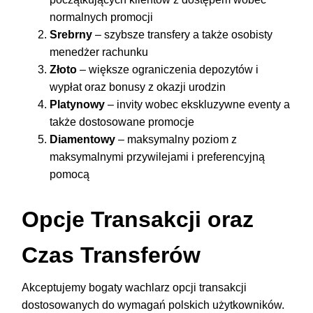
normalnych promocji
Srebrny
– szybsze transfery a także osobisty
menedżer rachunku
Złoto
– większe ograniczenia depozytów i
wypłat oraz bonusy z okazji urodzin
Platynowy
– invity wobec ekskluzywne eventy a
także dostosowane promocje
Diamentowy
– maksymalny poziom z
maksymalnymi przywilejami i preferencyjną
pomocą
Opcje Transakcji oraz
Czas Transferów
Akceptujemy bogaty wachlarz opcji transakcji
dostosowanych do wymagań polskich użytkowników.