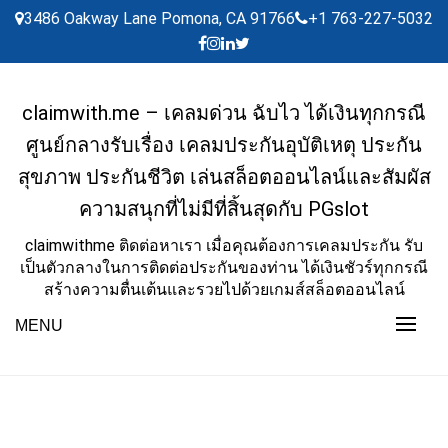
Skip
3486 Oakway Lane Pomona, CA 91766
+1 763-227-5032
to
content
claimwith.me – เคลมด่วน ฉับไว ได้เงินทุกกรณี
ศูนย์กลางรับเรื่อง เคลมประกันอุบัติเหตุ ประกัน
สุขภาพ ประกันชีวิต เล่นสล็อตออนไลน์และสัมผัส
ความสนุกที่ไม่มีที่สิ้นสุดกับ PGslot
claimwithme ติดต่อหาเรา เมื่อคุณต้องการเคลมประกัน รับ
เป็นตัวกลางในการติดต่อประกันของท่าน ได้เงินชัวร์ทุกกรณี
สร้างความตื่นเต้นและรวยไปด้วยเกมส์สล็อตออนไลน์
MENU