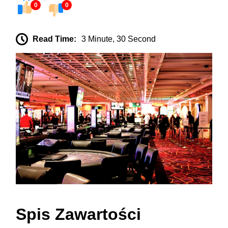
0
0
Read Time:
3 Minute, 30 Second
Spis Zawartości