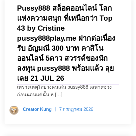
Pussy888 สล็อตออนไลน์ โลก
แห่งความสนุก ที่เหนือกว่า Top
43 by Cristine
pussy888play.me ฝากต่อเนื่อง
รับ อัญมณี 300 บาท คาสิโน
ออนไลน์ 5ดาว สวรรค์ของนัก
ลงทุน pussy888 พร้อมแล้ว ลุย
เลย 21 JUL 26
เพราะเหตุใดบางคนเล่น pussy888 เฉพาะช่วง
ก่อนนอนแค่นั้น ห […]
Creator Kung
7 กรกฎาคม 2026