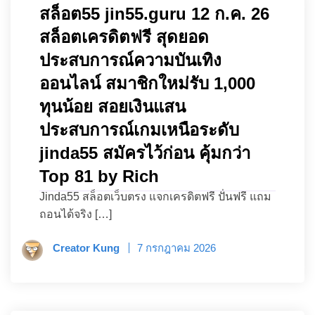
สล็อต55 jin55.guru 12 ก.ค. 26
สล็อตเครดิตฟรี สุดยอด
ประสบการณ์ความบันเทิง
ออนไลน์ สมาชิกใหม่รับ 1,000
ทุนน้อย สอยเงินแสน
ประสบการณ์เกมเหนือระดับ
jinda55 สมัครไว้ก่อน คุ้มกว่า
Top 81 by Rich
Jinda55 สล็อตเว็บตรง แจกเครดิตฟรี ปั่นฟรี แถม
ถอนได้จริง […]
Creator Kung
7 กรกฎาคม 2026