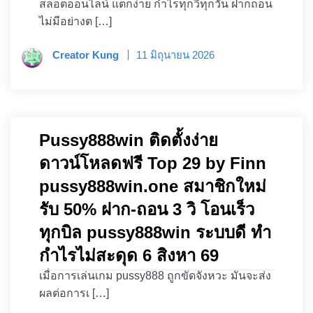
สล็อตออนไลน์ แตกง่าย กำไรทุกวี่ทุกวัน ฝากถอน
ไม่มีอย่างต […]
Creator Kung
11 มิถุนายน 2026
Pussy888win ติดตั้งง่าย
ดาวน์โหลดฟรี Top 29 by Finn
pussy888win.one สมาชิกใหม่
รับ 50% ฝาก-ถอน 3 วิ โอนเร็ว
ทุกบิล pussy888win ระบบดี ทำ
กำไรไม่สะดุด 6 สิงหา 69
เมื่อการเล่นเกม pussy888 ถูกขัดจังหวะ มันจะส่ง
ผลต่อการเ […]