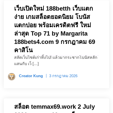
เว็บเปิดใหม่ 188betth เว็บแตก
ง่าย เกมสล็อตยอดนิยม โบนัส
แตกบ่อย พร้อมเครดิตฟรี ใหม่
ล่าสุด Top 71 by Margarita
188bets4.com 9 กรกฎาคม 69
คาสิโน
สลัดเว็บไซต์เก่าทิ้งไป! แล้วมากระชากโบนัสหลัก
แสนกับ เว็ […]
Creator Kung
3 กรกฎาคม 2026
สล็อต temmax69.work 2 July