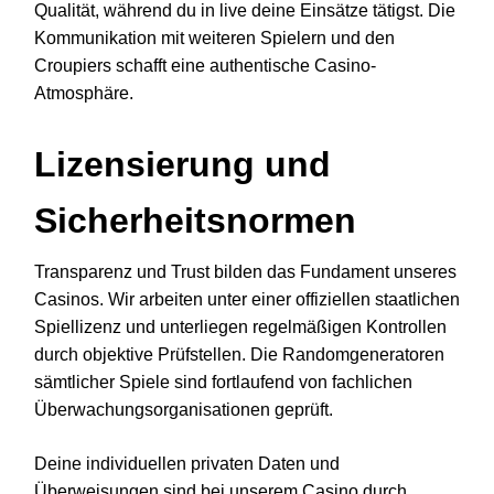
Qualität, während du in live deine Einsätze tätigst. Die
Kommunikation mit weiteren Spielern und den
Croupiers schafft eine authentische Casino-
Atmosphäre.
Lizensierung und
Sicherheitsnormen
Transparenz und Trust bilden das Fundament unseres
Casinos. Wir arbeiten unter einer offiziellen staatlichen
Spiellizenz und unterliegen regelmäßigen Kontrollen
durch objektive Prüfstellen. Die Randomgeneratoren
sämtlicher Spiele sind fortlaufend von fachlichen
Überwachungsorganisationen geprüft.
Deine individuellen privaten Daten und
Überweisungen sind bei unserem Casino durch