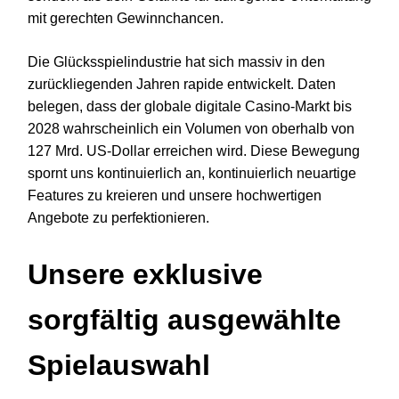
mit gerechten Gewinnchancen.
Die Glücksspielindustrie hat sich massiv in den
zurückliegenden Jahren rapide entwickelt. Daten
belegen, dass der globale digitale Casino-Markt bis
2028 wahrscheinlich ein Volumen von oberhalb von
127 Mrd. US-Dollar erreichen wird. Diese Bewegung
spornt uns kontinuierlich an, kontinuierlich neuartige
Features zu kreieren und unsere hochwertigen
Angebote zu perfektionieren.
Unsere exklusive
sorgfältig ausgewählte
Spielauswahl