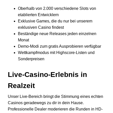
Oberhalb von 2.000 verschiedene Slots von
etablierten Entwicklern
Exklusive Games, die du nur bei unserem
exklusiven Casino findest
Beständige neue Releases jeden einzelnen
Monat
Demo-Modi zum gratis Ausprobieren verfügbar
Wettkampfmodus mit Highscore-Listen und
Sonderpreisen
Live-Casino-Erlebnis in
Realzeit
Unser Live-Bereich bringt die Stimmung eines echten
Casinos geradewegs zu dir in dein Hause.
Professionelle Dealer moderieren die Runden in HD-