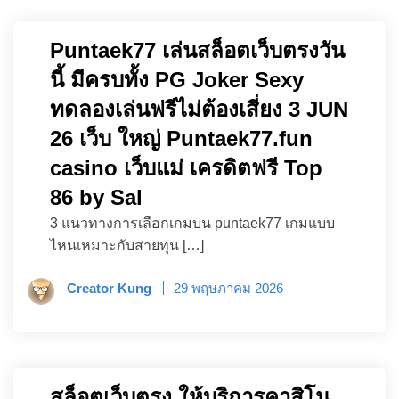
Puntaek77 เล่นสล็อตเว็บตรงวัน
นี้ มีครบทั้ง PG Joker Sexy
ทดลองเล่นฟรีไม่ต้องเสี่ยง 3 JUN
26 เว็บ ใหญ่ Puntaek77.fun
casino เว็บแม่ เครดิตฟรี Top
86 by Sal
3 แนวทางการเลือกเกมบน puntaek77 เกมแบบ
ไหนเหมาะกับสายทุน […]
Creator Kung
29 พฤษภาคม 2026
สล็อตเว็บตรง ให้บริการคาสิโน