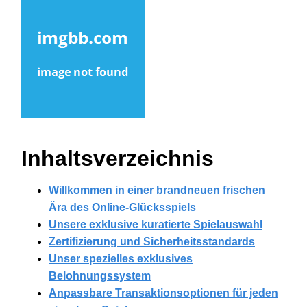
Inhaltsverzeichnis
Willkommen in einer brandneuen frischen
Ära des Online-Glücksspiels
Unsere exklusive kuratierte Spielauswahl
Zertifizierung und Sicherheitsstandards
Unser spezielles exklusives
Belohnungssystem
Anpassbare Transaktionsoptionen für jeden