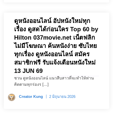
ดูหนังออนไลน์ อัปหนังใหม่ทุก
เรื่อง ดูสดได้ก่อนใคร Top 60 by
Hilton 037movie.net เน็ตฟลิก
ไม่มีโฆษณา ค้นหนังง่าย ซับไทย
ทุกเรื่อง ดูหนังออนไลน์ สมัคร
สมาชิกฟรี รับแจ้งเตือนหนังใหม่
13 JUN 69
ชวน ดูหนังออนไลน์ แนวสืบสาวที่จะทำให้ท่าน
คิดตามทุกร่องร […]
Creator Kung
2 มิถุนายน 2026