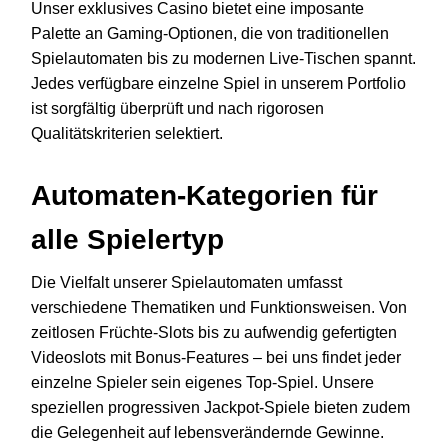
Unser exklusives Casino bietet eine imposante
Palette an Gaming-Optionen, die von traditionellen
Spielautomaten bis zu modernen Live-Tischen spannt.
Jedes verfügbare einzelne Spiel in unserem Portfolio
ist sorgfältig überprüft und nach rigorosen
Qualitätskriterien selektiert.
Automaten-Kategorien für
alle Spielertyp
Die Vielfalt unserer Spielautomaten umfasst
verschiedene Thematiken und Funktionsweisen. Von
zeitlosen Früchte-Slots bis zu aufwendig gefertigten
Videoslots mit Bonus-Features – bei uns findet jeder
einzelne Spieler sein eigenes Top-Spiel. Unsere
speziellen progressiven Jackpot-Spiele bieten zudem
die Gelegenheit auf lebensverändernde Gewinne.