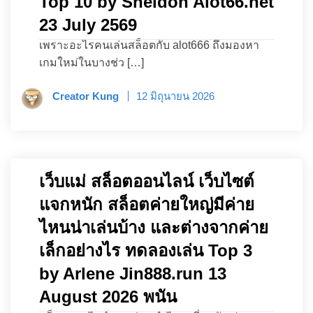
Top 10 by Sheldon Alot66.net
23 July 2569
เพราะอะไรคนเล่นสล็อตกับ alot666 ถึงมองหา
เกมใหม่ในบางช่ว […]
Creator Kung
12 มิถุนายน 2026
เว็บแม่ สล็อตออนไลน์ เว็บไซต์
แจกหนัก สล็อตค่ายใหญ่มีค่าย
ไหนน่าเล่นบ้าง และต่างจากค่าย
เล็กอย่างไร ทดลองเล่น Top 3
by Arlene Jin888.run 13
August 2026 พนัน