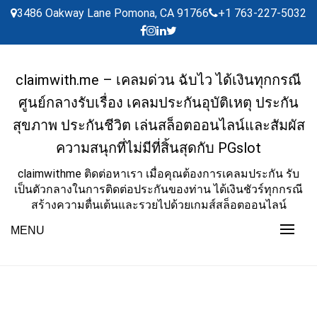
Skip
3486 Oakway Lane Pomona, CA 91766
+1 763-227-5032
to
content
claimwith.me – เคลมด่วน ฉับไว ได้เงินทุกกรณี
ศูนย์กลางรับเรื่อง เคลมประกันอุบัติเหตุ ประกัน
สุขภาพ ประกันชีวิต เล่นสล็อตออนไลน์และสัมผัส
ความสนุกที่ไม่มีที่สิ้นสุดกับ PGslot
claimwithme ติดต่อหาเรา เมื่อคุณต้องการเคลมประกัน รับ
เป็นตัวกลางในการติดต่อประกันของท่าน ได้เงินชัวร์ทุกกรณี
สร้างความตื่นเต้นและรวยไปด้วยเกมส์สล็อตออนไลน์
MENU