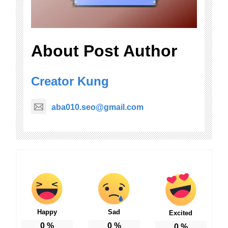
About Post Author
Creator Kung
aba010.seo@gmail.com
Happy
Sad
Excited
0
%
0
%
0
%