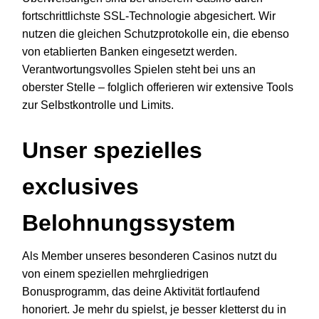
fortschrittlichste SSL-Technologie abgesichert. Wir
nutzen die gleichen Schutzprotokolle ein, die ebenso
von etablierten Banken eingesetzt werden.
Verantwortungsvolles Spielen steht bei uns an
oberster Stelle – folglich offerieren wir extensive Tools
zur Selbstkontrolle und Limits.
Unser spezielles
exclusives
Belohnungssystem
Als Member unseres besonderen Casinos nutzt du
von einem speziellen mehrgliedrigen
Bonusprogramm, das deine Aktivität fortlaufend
honoriert. Je mehr du spielst, je besser kletterst du in