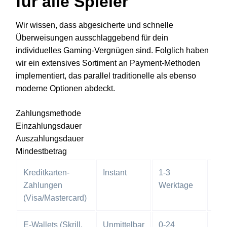
für alle Spieler
Wir wissen, dass abgesicherte und schnelle
Überweisungen ausschlaggebend für dein
individuelles Gaming-Vergnügen sind. Folglich haben
wir ein extensives Sortiment an Payment-Methoden
implementiert, das parallel traditionelle als ebenso
moderne Optionen abdeckt.
Zahlungsmethode
Einzahlungsdauer
Auszahlungsdauer
Mindestbetrag
Kreditkarten-
Instant
1-3
10
Zahlungen
Werktage
EU
(Visa/Mastercard)
E-Wallets (Skrill,
Unmittelbar
0-24
10