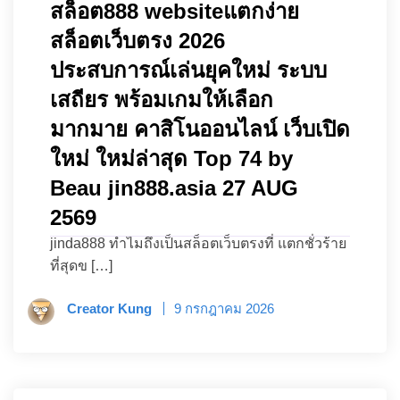
สล็อต888 websiteแตกง่าย
สล็อตเว็บตรง 2026
ประสบการณ์เล่นยุคใหม่ ระบบ
เสถียร พร้อมเกมให้เลือก
มากมาย คาสิโนออนไลน์ เว็บเปิด
ใหม่ ใหม่ล่าสุด Top 74 by
Beau jin888.asia 27 AUG
2569
jinda888 ทำไมถึงเป็นสล็อตเว็บตรงที่ แตกชั่วร้าย
ที่สุดข […]
Creator Kung
9 กรกฎาคม 2026