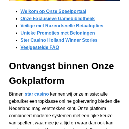
Welkom op Onze Speelportaal
Onze Exclusieve Gamebibliotheek
Veilige met Razendsnelle Betaalopties
Unieke Promoties met Beloningen
Ster Casino Holland Winner Stories
Veelgestelde FAQ
Ontvangst binnen Onze
Gokplatform
Binnen
star casino
kennen wij onze missie: alle
gebruiker een topklasse online gokervaring bieden die
Nederland mag verstrekken kent. Onze platform
combineert moderne systemen met een rijke keuze
van spellen, waarmee je altijd en waar dan ook kan