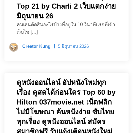
Top 21 by Charli 2 เว็บแตกง่าย
มิถุนายน 26
คนเล่นตัดสินอะไรบ้างที่อยู่ใน 10 วินาทีแรกที่เข้า
เว็บไซ […]
Creator Kung
5 มิถุนายน 2026
ดูหนังออนไลน์ อัปหนังใหม่ทุก
เรื่อง ดูสดได้ก่อนใคร Top 60 by
Hilton 037movie.net เน็ตฟลิก
ไม่มีโฆษณา ค้นหนังง่าย ซับไทย
ทุกเรื่อง ดูหนังออนไลน์ สมัคร
สมาชิกฟรี รับแจ้งเตือนหนังใหม่