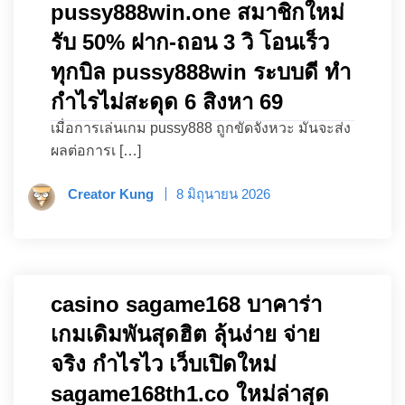
pussy888win.one สมาชิกใหม่
รับ 50% ฝาก-ถอน 3 วิ โอนเร็ว
ทุกบิล pussy888win ระบบดี ทำ
กำไรไม่สะดุด 6 สิงหา 69
เมื่อการเล่นเกม pussy888 ถูกขัดจังหวะ มันจะส่ง
ผลต่อการเ […]
Creator Kung
8 มิถุนายน 2026
casino sagame168 บาคาร่า
เกมเดิมพันสุดฮิต ลุ้นง่าย จ่าย
จริง กำไรไว เว็บเปิดใหม่
sagame168th1.co ใหม่ล่าสุด