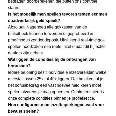
bedragen doorberekenen die buiten ons controle
staan.
Is het mogelijk men spellen tevoren testen eer men
daadwerkelijk geld speelt?
Absoluut! Nagenoeg alle gokkasten van de
bibliotheek kunnen te worden uitgeprobeerd in
proefmodus zonder deposit. Uitsluitend real-time gok
spellen noodzaken een reële inzet omdat dit bij echte
dealers zijn gehost.
Wat liggen de condities bij de ontvangen van
bonussen?
Iedere beloning bezit individuele inzetvereisten welke
meestal tussen 25x tot 40x liggen. Dat betekent of je
het bonusbedrag een vast hoeveelheid keren moet
spelen alvorens je mag opnemen. Controleer steeds
onze complete condities binnen je profielsectie.
Hoe configureer men inzetbeperkingen vast voor
bewust spelen?