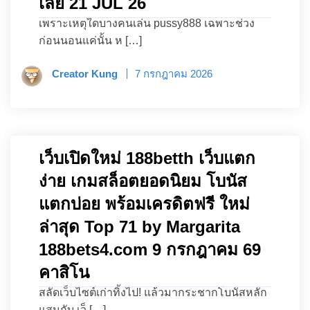
เลย 21 JUL 26
เพราะเหตุใดบางคนเล่น pussy888 เฉพาะช่วง
ก่อนนอนแค่นั้น ห […]
Creator Kung
7 กรกฎาคม 2026
เว็บเปิดใหม่ 188betth เว็บแตก
ง่าย เกมสล็อตยอดนิยม โบนัส
แตกบ่อย พร้อมเครดิตฟรี ใหม่
ล่าสุด Top 71 by Margarita
188bets4.com 9 กรกฎาคม 69
คาสิโน
สลัดเว็บไซต์เก่าทิ้งไป! แล้วมากระชากโบนัสหลัก
แสนกับ เว็ […]