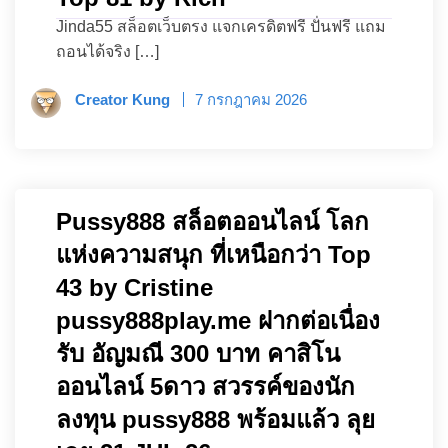
Jinda55 สล็อตเว็บตรง แจกเครดิตฟรี ปั่นฟรี แถม
ถอนได้จริง […]
Creator Kung
7 กรกฎาคม 2026
Pussy888 สล็อตออนไลน์ โลก
แห่งความสนุก ที่เหนือกว่า Top
43 by Cristine
pussy888play.me ฝากต่อเนื่อง
รับ อัญมณี 300 บาท คาสิโน
ออนไลน์ 5ดาว สวรรค์ของนัก
ลงทุน pussy888 พร้อมแล้ว ลุย