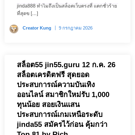
jinda888 ทำไมถึงเป็นสล็อตเว็บตรงที่ แตกชั่วร้าย
ที่สุดข […]
Creator Kung
9 กรกฎาคม 2026
สล็อต55 jin55.guru 12 ก.ค. 26
สล็อตเครดิตฟรี สุดยอด
ประสบการณ์ความบันเทิง
ออนไลน์ สมาชิกใหม่รับ 1,000
ทุนน้อย สอยเงินแสน
ประสบการณ์เกมเหนือระดับ
jinda55 สมัครไว้ก่อน คุ้มกว่า
Top 81 by Rich