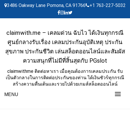
Skip
3486 Oakway Lane Pomona, CA 91766
+1 763-227-5032
to
content
claimwith.me – เคลมด่วน ฉับไว ได้เงินทุกกรณี
ศูนย์กลางรับเรื่อง เคลมประกันอุบัติเหตุ ประกัน
สุขภาพ ประกันชีวิต เล่นสล็อตออนไลน์และสัมผัส
ความสนุกที่ไม่มีที่สิ้นสุดกับ PGslot
claimwithme ติดต่อหาเรา เมื่อคุณต้องการเคลมประกัน รับ
เป็นตัวกลางในการติดต่อประกันของท่าน ได้เงินชัวร์ทุกกรณี
สร้างความตื่นเต้นและรวยไปด้วยเกมส์สล็อตออนไลน์
MENU