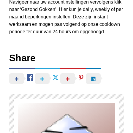
Navigeer naar uw accountinstellingen vervolgens klik
naar ‘Gezond Gokken’. Hier kun je daily, weekly of per
maand beperkingen instellen. Deze zijn instant
werkzaam en mogen pas volgend op onze cooldown
periode ter duur van 24 hours om opgehoogd.
Share