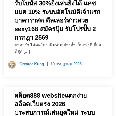
รับโบนัส 30%ยิ่งเล่นยิ่งได้ แคช
แบค 10% ระบบอัตโนมัติเจ้าแรก
บาคาร่าสด ดีลเลอร์สาวสวย
sexy168 สมัครปุ๊บ รับโปรปั๊บ 2
กรกฎา 2569
บาคาร่า ไม่คดโกง เดิมพันอย่างต่ำ เว็บตรงที่เยี่ยม
ที่สุด […]
Creator Kung
10 กรกฎาคม 2026
สล็อต888 websiteแตกง่าย
สล็อตเว็บตรง 2026
ประสบการณ์เล่นยุคใหม่ ระบบ