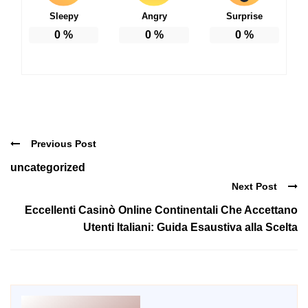
Sleepy
Angry
Surprise
0
%
0
%
0
%
Previous Post
uncategorized
Next Post
Eccellenti Casinò Online Continentali Che Accettano
Utenti Italiani: Guida Esaustiva alla Scelta