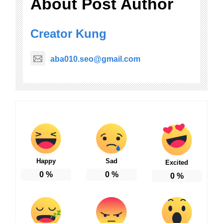
About Post Author
Creator Kung
aba010.seo@gmail.com
Happy
Sad
Excited
0
%
0
%
0
%