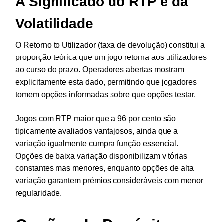
A Significado do RTP e da
Volatilidade
O Retorno to Utilizador (taxa de devolução) constitui a
proporção teórica que um jogo retorna aos utilizadores
ao curso do prazo. Operadores abertas mostram
explicitamente esta dado, permitindo que jogadores
tomem opções informadas sobre que opções testar.
Jogos com RTP maior que a 96 por cento são
tipicamente avaliados vantajosos, ainda que a
variação igualmente cumpra função essencial.
Opções de baixa variação disponibilizam vitórias
constantes mas menores, enquanto opções de alta
variação garantem prémios consideráveis com menor
regularidade.