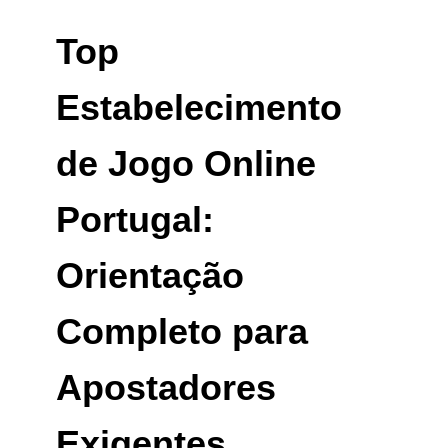
Top
Estabelecimento
de Jogo Online
Portugal:
Orientação
Completo para
Apostadores
Exigentes