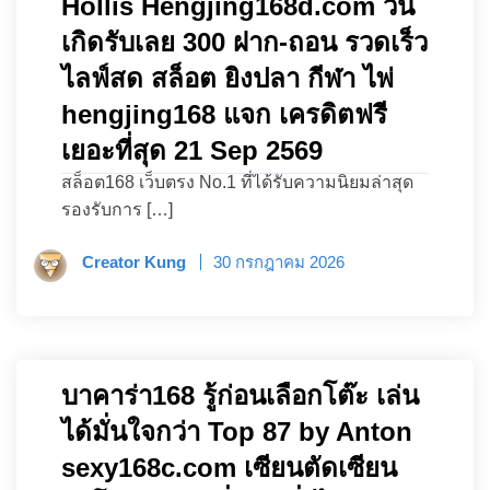
Hollis Hengjing168d.com วัน
เกิดรับเลย 300 ฝาก-ถอน รวดเร็ว
ไลฟ์สด สล็อต ยิงปลา กีฬา ไพ่
hengjing168 แจก เครดิตฟรี
เยอะที่สุด 21 Sep 2569
สล็อต168 เว็บตรง No.1 ที่ได้รับความนิยมล่าสุด
รองรับการ […]
Creator Kung
30 กรกฎาคม 2026
บาคาร่า168 รู้ก่อนเลือกโต๊ะ เล่น
ได้มั่นใจกว่า Top 87 by Anton
sexy168c.com เซียนตัดเซียน