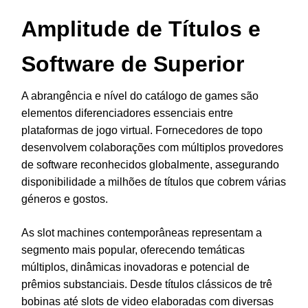
Amplitude de Títulos e
Software de Superior
A abrangência e nível do catálogo de games são
elementos diferenciadores essenciais entre
plataformas de jogo virtual. Fornecedores de topo
desenvolvem colaborações com múltiplos provedores
de software reconhecidos globalmente, assegurando
disponibilidade a milhões de títulos que cobrem várias
géneros e gostos.
As slot machines contemporâneas representam a
segmento mais popular, oferecendo temáticas
múltiplos, dinâmicas inovadoras e potencial de
prêmios substanciais. Desde títulos clássicos de trê
bobinas até slots de video elaboradas com diversas