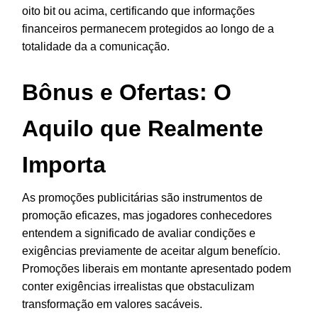
oito bit ou acima, certificando que informações
financeiros permanecem protegidos ao longo de a
totalidade da a comunicação.
Bônus e Ofertas: O
Aquilo que Realmente
Importa
As promoções publicitárias são instrumentos de
promoção eficazes, mas jogadores conhecedores
entendem a significado de avaliar condições e
exigências previamente de aceitar algum benefício.
Promoções liberais em montante apresentado podem
conter exigências irrealistas que obstaculizam
transformação em valores sacáveis.