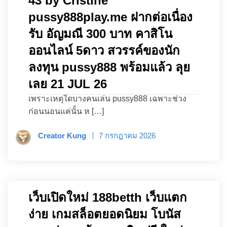
43 by Cristine
pussy888play.me ฝากต่อเนื่อง
รับ อัญมณี 300 บาท คาสิโน
ออนไลน์ 5ดาว สวรรค์ของนัก
ลงทุน pussy888 พร้อมแล้ว ลุย
เลย 21 JUL 26
เพราะเหตุใดบางคนเล่น pussy888 เฉพาะช่วง
ก่อนนอนแค่นั้น ห […]
Creator Kung
7 กรกฎาคม 2026
เว็บเปิดใหม่ 188betth เว็บแตก
ง่าย เกมสล็อตยอดนิยม โบนัส