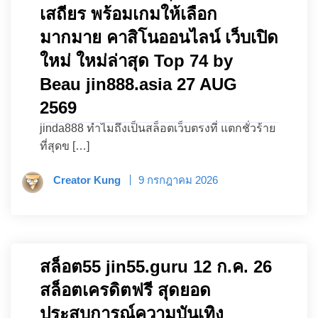
เสถียร พร้อมเกมให้เลือก
มากมาย คาสิโนออนไลน์ เว็บเปิด
ใหม่ ใหม่ล่าสุด Top 74 by
Beau jin888.asia 27 AUG
2569
jinda888 ทำไมถึงเป็นสล็อตเว็บตรงที่ แตกชั่วร้าย
ที่สุดข […]
Creator Kung
9 กรกฎาคม 2026
สล็อต55 jin55.guru 12 ก.ค. 26
สล็อตเครดิตฟรี สุดยอด
ประสบการณ์ความบันเทิง