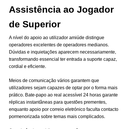
Assistência ao Jogador
de Superior
A nível do apoio ao utilizador amiúde distingue
operadores excelentes de operadores medianos.
Dúvidas e inquietações aparecem necessariamente,
transformando essencial ter entrada a suporte capaz,
cordial e eficiente.
Meios de comunicação vários garantem que
utilizadores sejam capazes de optar por o forma mais
prático. Bate-papo ao real acessível 24 horas garante
réplicas instantâneas para questões prementes,
enquanto apoio por correio eletrónico faculta contacto
pormenorizada sobre temas mais complicados.