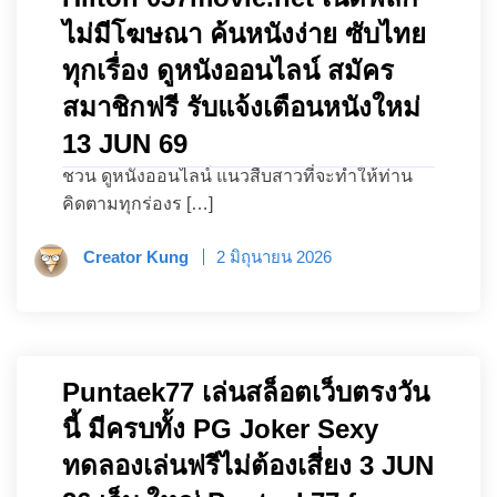
ไม่มีโฆษณา ค้นหนังง่าย ซับไทย
ทุกเรื่อง ดูหนังออนไลน์ สมัคร
สมาชิกฟรี รับแจ้งเตือนหนังใหม่
13 JUN 69
ชวน ดูหนังออนไลน์ แนวสืบสาวที่จะทำให้ท่าน
คิดตามทุกร่องร […]
Creator Kung
2 มิถุนายน 2026
Puntaek77 เล่นสล็อตเว็บตรงวัน
นี้ มีครบทั้ง PG Joker Sexy
ทดลองเล่นฟรีไม่ต้องเสี่ยง 3 JUN