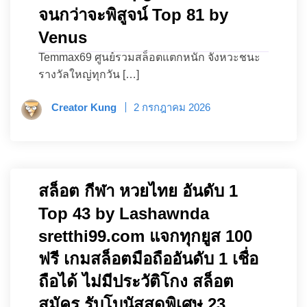
จนกว่าจะพิสูจน์ Top 81 by
Venus
Temmax69 ศูนย์รวมสล็อตแตกหนัก จังหวะชนะ
รางวัลใหญ่ทุกวัน […]
Creator Kung
2 กรกฎาคม 2026
สล็อต กีฬา หวยไทย อันดับ 1
Top 43 by Lashawnda
sretthi99.com แจกทุกยูส 100
ฟรี เกมสล็อตมือถืออันดับ 1 เชื่อ
ถือได้ ไม่มีประวัติโกง สล็อต
สมัคร รับโบนัสสุดพิเศษ 23