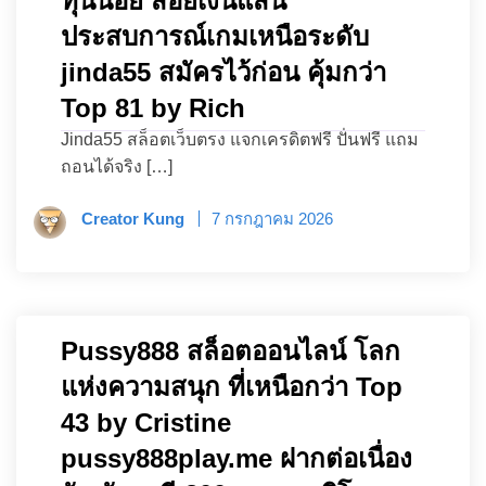
ทุนน้อย สอยเงินแสน
ประสบการณ์เกมเหนือระดับ
jinda55 สมัครไว้ก่อน คุ้มกว่า
Top 81 by Rich
Jinda55 สล็อตเว็บตรง แจกเครดิตฟรี ปั่นฟรี แถม
ถอนได้จริง […]
Creator Kung
7 กรกฎาคม 2026
Pussy888 สล็อตออนไลน์ โลก
แห่งความสนุก ที่เหนือกว่า Top
43 by Cristine
pussy888play.me ฝากต่อเนื่อง