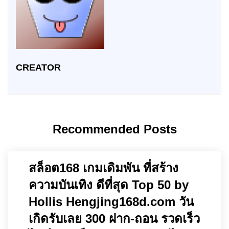
CREATOR
Recommended Posts
สล็อต168 เกมเดิมพัน ที่สร้าง
ความบันเทิง ดีที่สุด Top 50 by
Hollis Hengjing168d.com วัน
เกิดรับเลย 300 ฝาก-ถอน รวดเร็ว