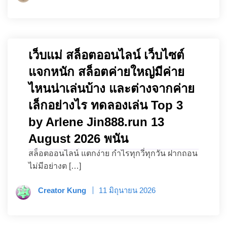
เว็บแม่ สล็อตออนไลน์ เว็บไซต์
แจกหนัก สล็อตค่ายใหญ่มีค่าย
ไหนน่าเล่นบ้าง และต่างจากค่าย
เล็กอย่างไร ทดลองเล่น Top 3
by Arlene Jin888.run 13
August 2026 พนัน
สล็อตออนไลน์ แตกง่าย กำไรทุกวี่ทุกวัน ฝากถอน
ไม่มีอย่างต […]
Creator Kung
11 มิถุนายน 2026