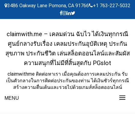
Skip
3486 Oakway Lane Pomona, CA 91766
+1 763-227-5032
to
content
claimwith.me – เคลมด่วน ฉับไว ได้เงินทุกกรณี
ศูนย์กลางรับเรื่อง เคลมประกันอุบัติเหตุ ประกัน
สุขภาพ ประกันชีวิต เล่นสล็อตออนไลน์และสัมผัส
ความสนุกที่ไม่มีที่สิ้นสุดกับ PGslot
claimwithme ติดต่อหาเรา เมื่อคุณต้องการเคลมประกัน รับ
เป็นตัวกลางในการติดต่อประกันของท่าน ได้เงินชัวร์ทุกกรณี
สร้างความตื่นเต้นและรวยไปด้วยเกมส์สล็อตออนไลน์
MENU