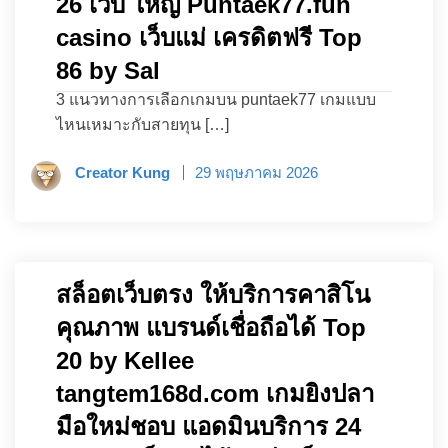
26 เว็บ ใหญ่ Puntaek77.fun
casino เว็บแม่ เครดิตฟรี Top
86 by Sal
3 แนวทางการเลือกเกมบน puntaek77 เกมแบบ
ไหนเหมาะกับสายทุน […]
Creator Kung
29 พฤษภาคม 2026
สล็อตเว็บตรง ให้บริการคาสิโน
คุณภาพ แบรนด์เชื่อถือได้ Top
20 by Kellee
tangtem168d.com เกมยิงปลา
มือใหม่ชอบ แอดมินบริการ 24