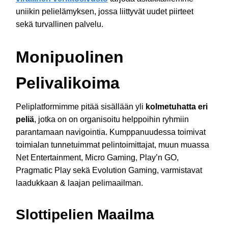
uniikin pelielämyksen, jossa liittyvät uudet piirteet
sekä turvallinen palvelu.
Monipuolinen
Pelivalikoima
Peliplatformimme pitää sisällään yli
kolmetuhatta eri
peliä
, jotka on on organisoitu helppoihin ryhmiin
parantamaan navigointia. Kumppanuudessa toimivat
toimialan tunnetuimmat pelintoimittajat, muun muassa
Net Entertainment, Micro Gaming, Play’n GO,
Pragmatic Play sekä Evolution Gaming, varmistavat
laadukkaan & laajan pelimaailman.
Slottipelien Maailma