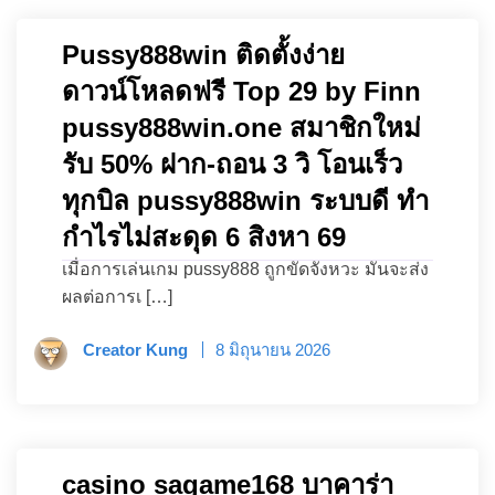
Pussy888win ติดตั้งง่าย
ดาวน์โหลดฟรี Top 29 by Finn
pussy888win.one สมาชิกใหม่
รับ 50% ฝาก-ถอน 3 วิ โอนเร็ว
ทุกบิล pussy888win ระบบดี ทำ
กำไรไม่สะดุด 6 สิงหา 69
เมื่อการเล่นเกม pussy888 ถูกขัดจังหวะ มันจะส่ง
ผลต่อการเ […]
Creator Kung
8 มิถุนายน 2026
casino sagame168 บาคาร่า