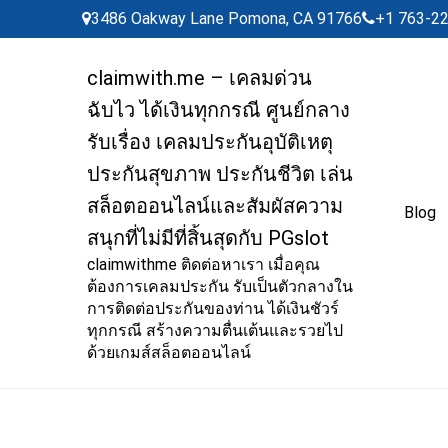
Skip
3486 Oakway Lane Pomona, CA 91766
+1 763-2
to
content
claimwith.me – เคลมด่วน
ฉับไว ได้เงินทุกกรณี ศูนย์กลาง
รับเรื่อง เคลมประกันอุบัติเหตุ
ประกันสุขภาพ ประกันชีวิต เล่น
สล็อตออนไลน์และสัมผัสความ
Blog
สนุกที่ไม่มีที่สิ้นสุดกับ PGslot
claimwithme ติดต่อหาเรา เมื่อคุณ
ต้องการเคลมประกัน รับเป็นตัวกลางใน
การติดต่อประกันของท่าน ได้เงินชัวร์
ทุกกรณี สร้างความตื่นเต้นและรวยไป
ด้วยเกมส์สล็อตออนไลน์