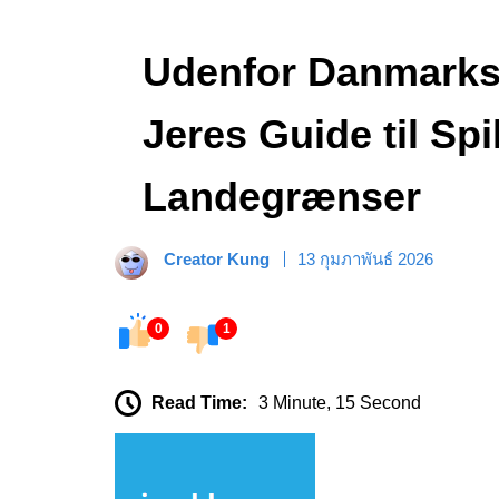
Udenfor Danmarks
Jeres Guide til Sp
Landegrænser
Creator Kung
13 กุมภาพันธ์ 2026
0
1
Read Time:
3 Minute, 15 Second