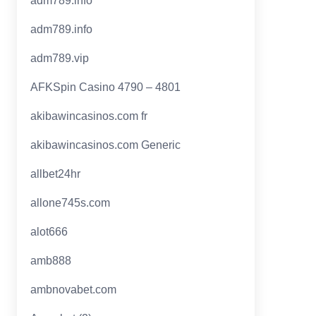
adm789.info
adm789.info
adm789.vip
AFKSpin Casino 4790 – 4801
akibawincasinos.com fr
akibawincasinos.com Generic
allbet24hr
allone745s.com
alot666
amb888
ambnovabet.com