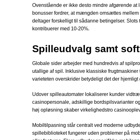
Ovenstående er ikke desto mindre afgørende at
bonusser fordrer, at mængden omsættes mellem 3
deltager forskelligt til sådanne betingelser. Slo
kontribuerer med 10-20%.
Spilleudvalg samt so
Globale sider arbejder med hundredvis af spilprodu
utallige af spil. Inklusive klassiske frugtmaskin
varieteten overskrider betydeligt det der hjemlig
Udover spilleautomater lokaliserer kunder vidtr
casinopersonale, adskillige bordspilsvarianter 
høj opløsning skaber virkelighedstro casinooplev
Mobiltilpasning står centralt ved moderne udbyder
spillebiblioteket fungerer uden problemer på mobi