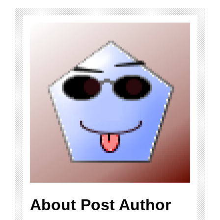
About Post Author