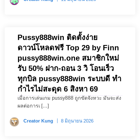
Pussy888win ติดตั้งง่าย
ดาวน์โหลดฟรี Top 29 by Finn
pussy888win.one สมาชิกใหม่
รับ 50% ฝาก-ถอน 3 วิ โอนเร็ว
ทุกบิล pussy888win ระบบดี ทำ
กำไรไม่สะดุด 6 สิงหา 69
เมื่อการเล่นเกม pussy888 ถูกขัดจังหวะ มันจะส่ง
ผลต่อการเ […]
Creator Kung
8 มิถุนายน 2026