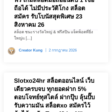
ถือได้ ไม่มีประวัติโกง สล็อต
สมัคร รับโบนัสสุดพิเศษ 23
สิงหาคม 26
สล็อต ชนะรางวัลใหญ่ & ฟรีสปิน แจ็คพ็อตที่ยิ่ง
ใหญ่แ […]
Creator Kung
2 กรกฎาคม 2026
Slotxo24hr สล็อตออนไลน์ เว็บ
เดียวครบจบ ทุกยอดฝาก 5%
ตอบโจทย์ทุสไตล์ ฝากปุ๊บ ลุ้นปั๊บ
รับความมัน สล็อตxo สมัครไว้