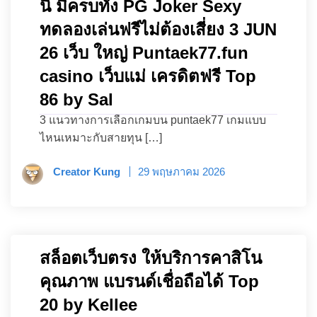
นี้ มีครบทั้ง PG Joker Sexy
ทดลองเล่นฟรีไม่ต้องเสี่ยง 3 JUN
26 เว็บ ใหญ่ Puntaek77.fun
casino เว็บแม่ เครดิตฟรี Top
86 by Sal
3 แนวทางการเลือกเกมบน puntaek77 เกมแบบ
ไหนเหมาะกับสายทุน […]
Creator Kung
29 พฤษภาคม 2026
สล็อตเว็บตรง ให้บริการคาสิโน
คุณภาพ แบรนด์เชื่อถือได้ Top
20 by Kellee