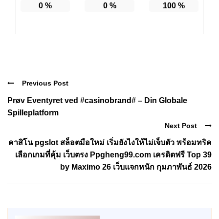
0
%
0
%
100
%
Previous Post
Prøv Eventyret ved #casinobrand# – Din Globale
Spilleplatform
Next Post
คาสิโน pgslot สล็อตมือใหม่ เริ่มยังไงให้ไม่เจ็บตัว พร้อมทริค
เลือกเกมที่คุ้ม เว็บตรง Ppgheng99.com เครดิตฟรี Top 39
by Maximo 26 เว็บแจกหนัก กุมภาพันธ์ 2026