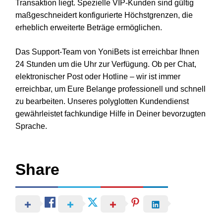
Transaktion liegt. Spezielle VIP-Kunden sind gültig
maßgeschneidert konfigurierte Höchstgrenzen, die
erheblich erweiterte Beträge ermöglichen.
Das Support-Team von YoniBets ist erreichbar Ihnen
24 Stunden um die Uhr zur Verfügung. Ob per Chat,
elektronischer Post oder Hotline – wir ist immer
erreichbar, um Eure Belange professionell und schnell
zu bearbeiten. Unseres polyglotten Kundendienst
gewährleistet fachkundige Hilfe in Deiner bevorzugten
Sprache.
Share