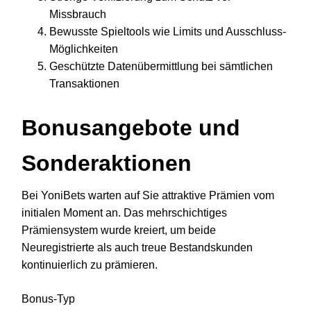
Missbrauch
Bewusste Spieltools wie Limits und Ausschluss-
Möglichkeiten
Geschützte Datenübermittlung bei sämtlichen
Transaktionen
Bonusangebote und
Sonderaktionen
Bei YoniBets warten auf Sie attraktive Prämien vom
initialen Moment an. Das mehrschichtiges
Prämiensystem wurde kreiert, um beide
Neuregistrierte als auch treue Bestandskunden
kontinuierlich zu prämieren.
Bonus-Typ