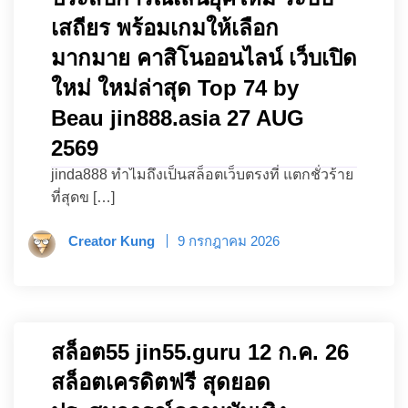
เสถียร พร้อมเกมให้เลือก
มากมาย คาสิโนออนไลน์ เว็บเปิด
ใหม่ ใหม่ล่าสุด Top 74 by
Beau jin888.asia 27 AUG
2569
jinda888 ทำไมถึงเป็นสล็อตเว็บตรงที่ แตกชั่วร้าย
ที่สุดข […]
Creator Kung
9 กรกฎาคม 2026
สล็อต55 jin55.guru 12 ก.ค. 26
สล็อตเครดิตฟรี สุดยอด