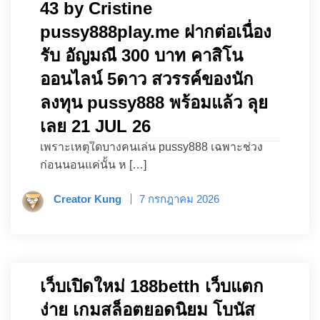
43 by Cristine
pussy888play.me ฝากต่อเนื่อง
รับ อัญมณี 300 บาท คาสิโน
ออนไลน์ 5ดาว สวรรค์ของนัก
ลงทุน pussy888 พร้อมแล้ว ลุย
เลย 21 JUL 26
เพราะเหตุใดบางคนเล่น pussy888 เฉพาะช่วง
ก่อนนอนแค่นั้น ห […]
Creator Kung
7 กรกฎาคม 2026
เว็บเปิดใหม่ 188betth เว็บแตก
ง่าย เกมสล็อตยอดนิยม โบนัส